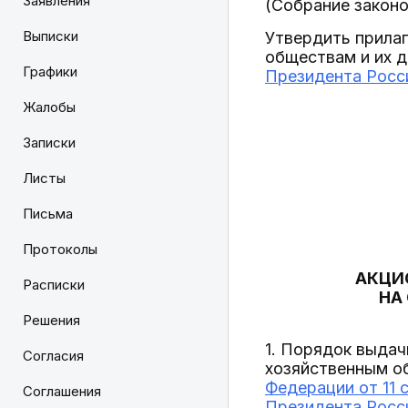
Заявления
(Собрание законо
Выписки
Утвердить прила
обществам и их 
Графики
Президента Росси
Жалобы
Записки
Листы
Письма
Протоколы
АКЦИ
Расписки
НА
Решения
1. Порядок выда
Согласия
хозяйственным о
Федерации от 11 с
Соглашения
Президента Росси