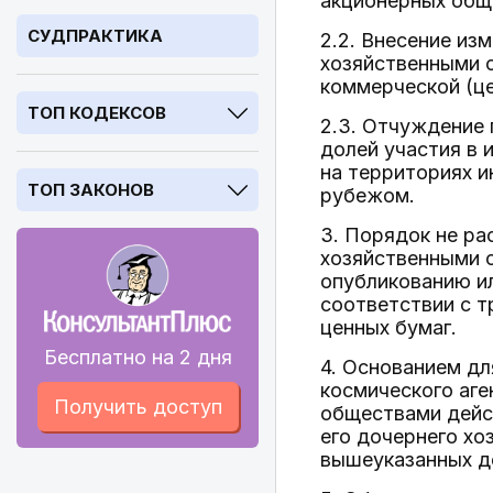
акционерных обще
СУДПРАКТИКА
2.2. Внесение из
хозяйственными о
коммерческой (це
ТОП КОДЕКСОВ
2.3. Отчуждение
долей участия в 
на территориях и
ТОП ЗАКОНОВ
рубежом.
3. Порядок не ра
хозяйственными 
опубликованию ил
соответствии с 
ценных бумаг.
Бесплатно на 2 дня
4. Основанием дл
космического аг
Получить доступ
обществами дейст
его дочернего хо
вышеуказанных де