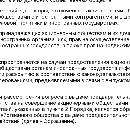
ств и их дочерних хозяйственных обществ.
менений в договоры, заключенные акционерными о
бществами с иностранными контрагентами, и в д
новой) политики в иностранных государствах.
 принадлежащих акционерным обществам и их до
иностранных организациях, прав на осуществлени
ностранных государств, а также прав на недвижи
спространяется на случаи предоставления акцио
обществами органам иностранных государств ин
и раскрытию в соответствии с законодательство
требованиями, предъявляемыми в связи с выпуско
я рассмотрения вопроса о выдаче предварительн
ентства на совершение акционерными обществами 
вий, указанных в пункте 2 Порядка, является об
зяйственного общества о выдаче предварительног
йствий (далее - Обращение).