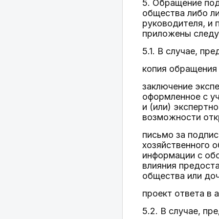
5. Обращение по
общества либо ли
руководителя, и
приложены след
5.1. В случае, п
копия обращения
заключение экспе
оформленное с у
и (или) экспертн
возможности отк
письмо за подпи
хозяйственного о
информации с об
влияния предост
общества или доч
проект ответа в 
5.2. В случае, п