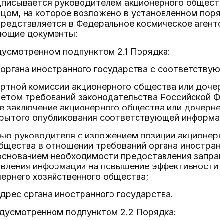
дписывается руководителем акционерного обществ
цом, на которое возложено в установленном пор
 представляется в Федеральное космическое аген
ующие документы:
редусмотренном подпунктом 2.1 Порядка:
 органа иностранного государства с соответству
ртной комиссии акционерного общества или доче
четом требований законодательства Российской 
ое заключение акционерного общества или дочерн
рытого опубликования соответствующей информа
сью руководителя с изложением позиции акционер
бщества в отношении требований органа иностран
основанием необходимости предоставления запра
авления информации на повышение эффективности
ернего хозяйственного общества;
адрес органа иностранного государства.
редусмотренном подпунктом 2.2 Порядка: