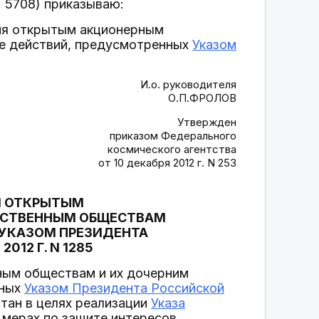
. 5708) приказываю:
ия открытым акционерным
е действий, предусмотренных
Указом
И.о. руководителя
О.П.ФРОЛОВ
Утвержден
приказом Федерального
космического агентства
от 10 декабря 2012 г. N 253
Я ОТКРЫТЫМ
ЙСТВЕННЫМ ОБЩЕСТВАМ
 УКАЗОМ ПРЕЗИДЕНТА
012 Г. N 1285
ным обществам и их дочерним
нных
Указом Президента Российской
отан в целях реализации
Указа
мерах по защите интересов