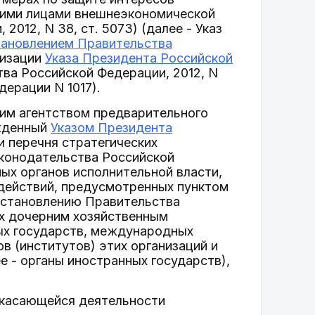
кими лицами внешнеэкономической
012, N 38, ст. 5073) (далее - Указ
тановлением Правительства
лизации
Указа Президента Российской
тва Российской Федерации, 2012, N
дерации N 1017).
им агентством предварительного
ржденный
Указом Президента
 перечня стратегических
аконодательства Российской
ных органов исполнительной власти,
действий, предусмотренных пунктом
постановлению Правительства
их дочерним хозяйственным
ых государств, международных
в (институтов) этих организаций и
е - органы иностранных государств),
, касающейся деятельности