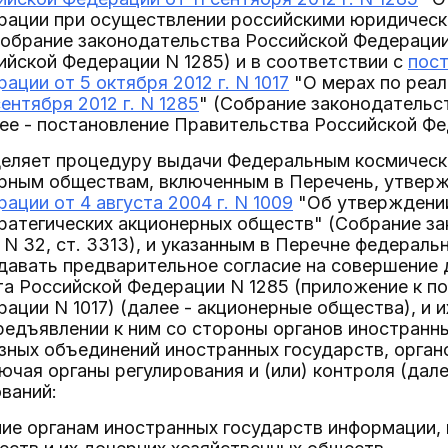
рации при осуществлении российскими юридичес
обрание законодательства Российской Федерации, 2
йской Федерации N 1285) и в соответствии с
пос
ации от 5 октября 2012 г. N 1017
"О мерах по реа
ентября 2012 г. N 1285
" (Собрание законодательс
алее - постановление Правительства Российской Фе
деляет процедуру выдачи Федеральным космическ
ерным обществам, включенным в Перечень, утве
ации от 4 августа 2004 г. N 1009
"Об утверждении
ратегических акционерных обществ" (Собрание з
 N 32, ст. 3313), и указанным в Перечне федераль
давать предварительное согласие на совершение 
та Российской Федерации N 1285 (приложение к 
ации N 1017) (далее - акционерные общества), и 
редъявлении к ним со стороны органов иностранн
зных объединений иностранных государств, органо
ючая органы регулирования и (или) контроля (дале
ваний:
ние органам иностранных государств информации