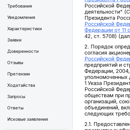
Российской Феде
Требования
деятельности" (С
Уведомления
Президента Росси
Российской Федер
Характеристики
Федерации от 11 с
42, ст. 5708) (д
Заявки
2. Порядок опре
Доверенности
согласия акцион
Российской Федер
Отзывы
предприятий и ст
Федерации, 2004,
Претензии
уполномоченных 
1 Указа Президен
Ходатайства
Российской Федер
обществам при п
Запросы
организаций, сою
объединений, вкл
Ответы
следующих требо
Исковые заявления
2.1. Предоставле