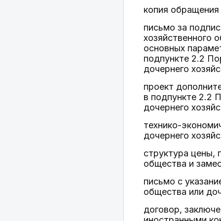
копия обращения
письмо за подпи
хозяйственного о
основных парамет
подпункте 2.2 По
дочернего хозяйс
проект дополните
в подпункте 2.2 
дочернего хозяйс
технико-экономи
дочернего хозяйс
структура цены, 
общества и заме
письмо с указани
общества или доч
договор, заключ
иностранными кон