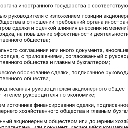
 органа иностранного государства с соответству
сью руководителя с изложением позиции акционер
бщества в отношении требований органа иностран
ров сделки и оценкой влияния внесения изменений
рядка, на повышение эффективности деятельност
твенного общества;
льного соглашения или иного документа, вносяще
Порядка, с приложениями, согласованный с руков
твенного общества и главным бухгалтером;
ческое обоснование сделки, подписанное руковод
твенного общества;
подписанная руководителем акционерного общест
стителем руководителя по экономике;
ем источника финансирования сделки, подписанно
ернего хозяйственного общества и главным бухга
енный акционерным обществом или дочерним хозя
трагентами, или документ, касающийся коммерче