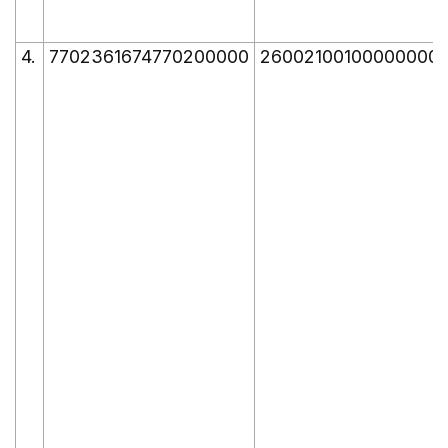
4.
7702361674770200000
26002100100000000