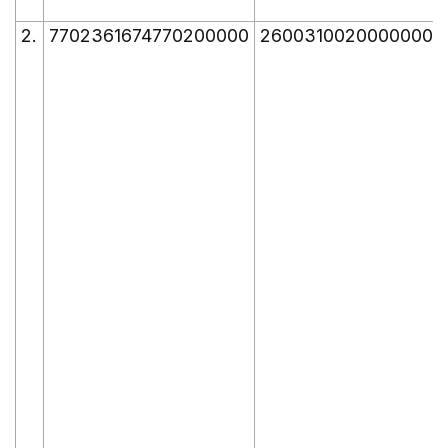
2.
7702361674770200000
26003100200000000