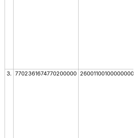
3.
7702361674770200000
260011001000000000