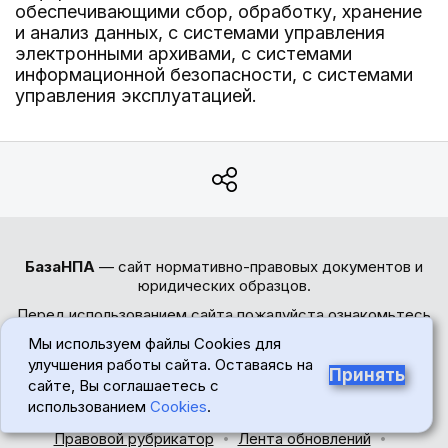
обеспечивающими сбор, обработку, хранение
и анализ данных, с системами управления
электронными архивами, с системами
информационной безопасности, с системами
управления эксплуатацией.
БазаНПА
— сайт нормативно-правовых документов и
юридических образцов.
Перед использованием сайта пожалуйста ознакомьтесь
с
Политикой обработки персональных данных
. Сайт
Мы используем файлы Cookies для
использует
cookie-файлы
. Обратите внимание -
улучшения работы сайта. Оставаясь на
авторские права на тексты статей и формы документов
Принять
сайте, Вы соглашаетесь с
защищены. При цитировании материалов сайта
использованием
Cookies
.
обязательна установка прямой активной гиперссылки.
Правовой рубрикатор
Лента обновлений