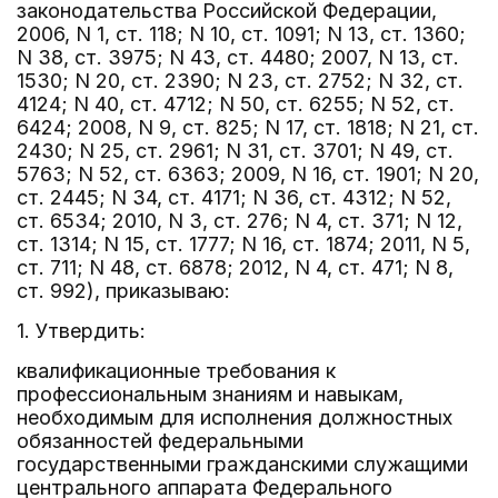
законодательства Российской Федерации,
2006, N 1, ст. 118; N 10, ст. 1091; N 13, ст. 1360;
N 38, ст. 3975; N 43, ст. 4480; 2007, N 13, ст.
1530; N 20, ст. 2390; N 23, ст. 2752; N 32, ст.
4124; N 40, ст. 4712; N 50, ст. 6255; N 52, ст.
6424; 2008, N 9, ст. 825; N 17, ст. 1818; N 21, ст.
2430; N 25, ст. 2961; N 31, ст. 3701; N 49, ст.
5763; N 52, ст. 6363; 2009, N 16, ст. 1901; N 20,
ст. 2445; N 34, ст. 4171; N 36, ст. 4312; N 52,
ст. 6534; 2010, N 3, ст. 276; N 4, ст. 371; N 12,
ст. 1314; N 15, ст. 1777; N 16, ст. 1874; 2011, N 5,
ст. 711; N 48, ст. 6878; 2012, N 4, ст. 471; N 8,
ст. 992), приказываю:
1. Утвердить:
квалификационные требования к
профессиональным знаниям и навыкам,
необходимым для исполнения должностных
обязанностей федеральными
государственными гражданскими служащими
центрального аппарата Федерального