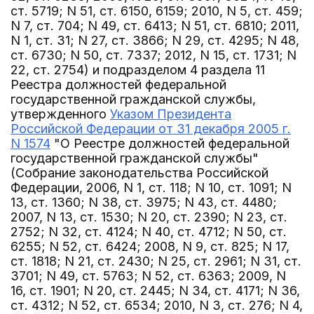
ст. 5719; N 51, ст. 6150, 6159; 2010, N 5, ст. 459;
N 7, ст. 704; N 49, ст. 6413; N 51, ст. 6810; 2011,
N 1, ст. 31; N 27, ст. 3866; N 29, ст. 4295; N 48,
ст. 6730; N 50, ст. 7337; 2012, N 15, ст. 1731; N
22, ст. 2754) и подразделом 4 раздела 11
Реестра должностей федеральной
государственной гражданской службы,
утвержденного
Указом Президента
Российской Федерации от 31 декабря 2005 г.
N 1574
"О Реестре должностей федеральной
государственной гражданской службы"
(Собрание законодательства Российской
Федерации, 2006, N 1, ст. 118; N 10, ст. 1091; N
13, ст. 1360; N 38, ст. 3975; N 43, ст. 4480;
2007, N 13, ст. 1530; N 20, ст. 2390; N 23, ст.
2752; N 32, ст. 4124; N 40, ст. 4712; N 50, ст.
6255; N 52, ст. 6424; 2008, N 9, ст. 825; N 17,
ст. 1818; N 21, ст. 2430; N 25, ст. 2961; N 31, ст.
3701; N 49, ст. 5763; N 52, ст. 6363; 2009, N
16, ст. 1901; N 20, ст. 2445; N 34, ст. 4171; N 36,
ст. 4312; N 52, ст. 6534; 2010, N 3, ст. 276; N 4,