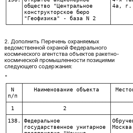
│    │общество "Центральное     │4а, г.
│    │конструкторское бюро      │      
│    │"Геофизика" - база N 2    │      
└────┴──────────────────────────┴──────
2. Дополнить Перечень охраняемых
ведомственной охраной Федерального
космического агентства объектов ракетно-
космической промышленности позициями
следующего содержания:
"

┌────┬──────────────────────────┬──────
│ N  │   Наименование объекта   │ Место
│п/п │                          │      
├────┼──────────────────────────┼──────
│ 1  │            2             │      
├────┼──────────────────────────┼──────
│138.│Федеральное               │Обруче
│    │государственное унитарное │Москва