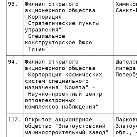
│93. │Филиал открытого          │Химико
│    │акционерного общества     │Санкт-
│    │"Корпорация               │      
│    │"Стратегические пункты    │      
│    │управления" -             │      
│    │"Специальное              │      
│    │конструкторское бюро      │      
│    │"Титан"                   │      
├────┼──────────────────────────┼──────
│94. │Филиал открытого          │Шателе
│    │акционерного общества     │литера
│    │"Корпорация космических   │Петерб
│    │систем специального       │      
│    │назначения "Комета" -     │      
│    │"Научно-проектный центр   │      
│    │оптоэлектронных           │      
│    │комплексов наблюдения"    │      
├────┼──────────────────────────┼──────
│112.│Открытое акционерное      │Парков
│    │общество "Златоустовский  │Златоу
│    │машиностроительный завод" │обл., 