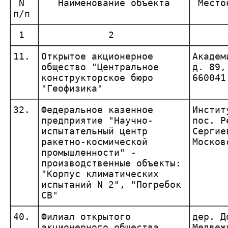
│ N  │   Наименование объекта   │ Место
│п/п │                          │      
├────┼──────────────────────────┼──────
│ 1  │            2             │      
├────┼──────────────────────────┼──────
│11. │Открытое акционерное      │Академ
│    │общество "Центральное     │д. 89,
│    │конструкторское бюро      │660041
│    │"Геофизика"               │      
├────┼──────────────────────────┼──────
│32. │Федеральное казенное      │Инстит
│    │предприятие "Научно-      │пос. Р
│    │испытательный центр       │Сергие
│    │ракетно-космической       │Москов
│    │промышленности" -         │      
│    │производственные объекты: │      
│    │"Корпус климатических     │      
│    │испытаний N 2", "Погребок │      
│    │СВ"                       │      
├────┼──────────────────────────┼──────
│40. │Филиал открытого          │дер. Д
│    │акционерного общества     │Медвеж