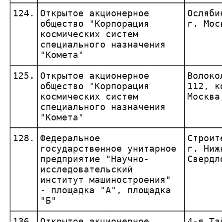
├────┼──────────────────────────┼──────
│124.│Открытое акционерное      │Осляби
│    │общество "Корпорация      │г. Мос
│    │космических систем        │      
│    │специального назначения   │      
│    │"Комета"                  │      
├────┼──────────────────────────┼──────
│125.│Открытое акционерное      │Волоко
│    │общество "Корпорация      │112, к
│    │космических систем        │Москва
│    │специального назначения   │      
│    │"Комета"                  │      
├────┼──────────────────────────┼──────
│128.│Федеральное               │Строит
│    │государственное унитарное │г. Ниж
│    │предприятие "Научно-      │Свердл
│    │исследовательский         │      
│    │институт машиностроения"  │      
│    │- площадка "А", площадка  │      
│    │"Б"                       │      
├────┼──────────────────────────┼──────
│136.│Открытое акционерное      │4-я Та