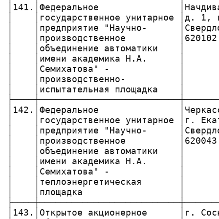
│141.│Федеральное               │Начдив
│    │государственное унитарное │д. 1, 
│    │предприятие "Научно-      │Свердл
│    │производственное          │620102
│    │объединение автоматики    │      
│    │имени академика Н.А.      │      
│    │Семихатова" -             │      
│    │производственно-          │      
│    │испытательная площадка    │      
├────┼──────────────────────────┼──────
│142.│Федеральное               │Черкас
│    │государственное унитарное │г. Ека
│    │предприятие "Научно-      │Свердл
│    │производственное          │620043
│    │объединение автоматики    │      
│    │имени академика Н.А.      │      
│    │Семихатова" -             │      
│    │теплоэнергетическая       │      
│    │площадка                  │      
├────┼──────────────────────────┼──────
│143.│Открытое акционерное      │г. Сос