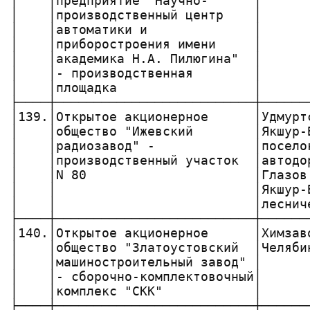
│    │предприятие "Научно-      │      
│    │производственный центр    │      
│    │автоматики и              │      
│    │приборостроения имени     │      
│    │академика Н.А. Пилюгина"  │      
│    │- производственная        │      
│    │площадка                  │      
├────┼──────────────────────────┼──────
│139.│Открытое акционерное      │Удмурт
│    │общество "Ижевский        │Якшур-
│    │радиозавод" -             │посело
│    │производственный участок  │автодо
│    │N 80                      │Глазов
│    │                          │Якшур-
│    │                          │леснич
├────┼──────────────────────────┼──────
│140.│Открытое акционерное      │Химзав
│    │общество "Златоустовский  │Челяби
│    │машиностроительный завод" │      
│    │- сборочно-комплектовочный│      
│    │комплекс "СКК"            │      
├────┼──────────────────────────┼──────