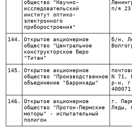
│    │общество "Научно-         │Ленинг
│    │исследовательский         │п/я 23
│    │институт оптико-          │      
│    │электронного              │      
│    │приборостроения"          │      
├────┼──────────────────────────┼──────
│144.│Открытое акционерное      │б/н, Л
│    │общество "Центральное     │Волгог
│    │конструкторское бюро      │      
│    │"Титан"                   │      
├────┼──────────────────────────┼──────
│145.│Открытое акционерное      │почтов
│    │общество "Производственное│N 71, 
│    │объединение "Баррикады"   │р-н, г
│    │                          │400071
├────┼──────────────────────────┼──────
│146.│Открытое акционерное      │г. Пер
│    │общество "Протон-Пермские │Ляды, 
│    │моторы" - испытательный   │      
│    │полигон                   │      
└────┴──────────────────────────┴──────