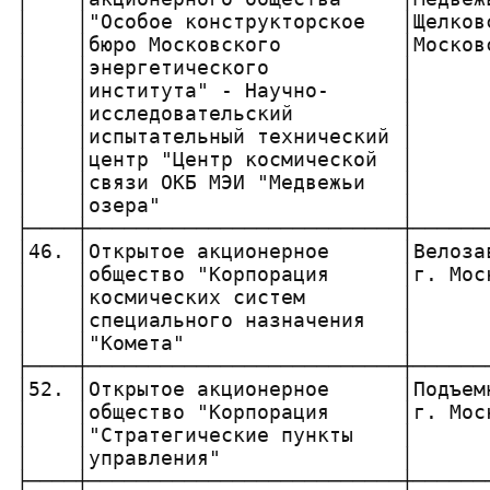
│    │"Особое конструкторское   │Щелков
│    │бюро Московского          │Москов
│    │энергетического           │      
│    │института" - Научно-      │      
│    │исследовательский         │      
│    │испытательный технический │      
│    │центр "Центр космической  │      
│    │связи ОКБ МЭИ "Медвежьи   │      
│    │озера"                    │      
├────┼──────────────────────────┼──────
│46. │Открытое акционерное      │Велоза
│    │общество "Корпорация      │г. Мос
│    │космических систем        │      
│    │специального назначения   │      
│    │"Комета"                  │      
├────┼──────────────────────────┼──────
│52. │Открытое акционерное      │Подъем
│    │общество "Корпорация      │г. Мос
│    │"Стратегические пункты    │      
│    │управления"               │      
├────┼──────────────────────────┼──────