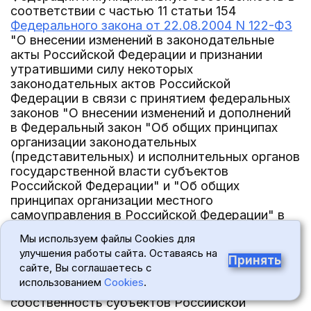
соответствии с частью 11 статьи 154
Федерального закона от 22.08.2004 N 122-ФЗ
"О внесении изменений в законодательные
акты Российской Федерации и признании
утратившими силу некоторых
законодательных актов Российской
Федерации в связи с принятием федеральных
законов "О внесении изменений и дополнений
в Федеральный закон "Об общих принципах
организации законодательных
(представительных) и исполнительных органов
государственной власти субъектов
Российской Федерации" и "Об общих
принципах организации местного
самоуправления в Российской Федерации" в
случаях, установленных
постановлением
Мы используем файлы Cookies для
Правительства Российской Федерации от
улучшения работы сайта. Оставаясь на
22.11.2024 N 1602
"Об особенностях принятия
Принять
сайте, Вы соглашаетесь с
решений о безвозмездной передаче
использованием
Cookies
.
имущества из федеральной собственности в
собственность субъектов Российской