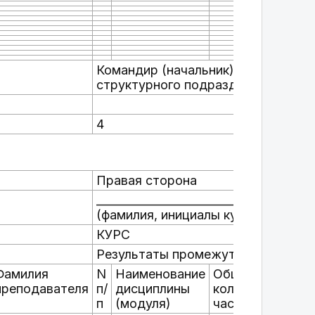
Командир (начальник)
структурного подразделения
4
Правая сторона
___________________________
(фамилия, инициалы курсанта)
КУРС
Результаты промежуточной аттест
Фамилия
N
Наименование
Общее
Оце
преподавателя
п/
дисциплины
количество
п
(модуля)
час./з.ед.