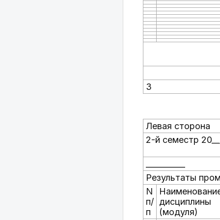
3
Левая сторона
2-й семестр 20__
__________
Результаты пром
N
Наименовани
п/
дисциплины
п
(модуля)