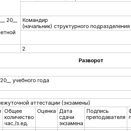
___ 20__
Командир
(начальник) структурного подразделения
четной
2
Разворот
/20__ учебного года
ежуточной аттестации (экзамены)
е
Общее
Оценка
Дата
Подпись
количество
сдачи
преподавателя
час./з.ед.
экзамена