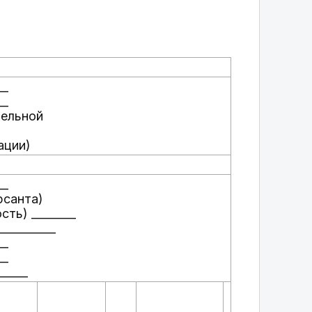
__
__
тельной
ации)
__
рсанта)
ть) ________
_________
__
__
_____