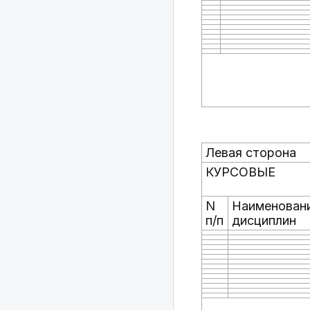
Левая сторона
КУРСОВЫЕ
N
Наименован
п/п
дисциплин