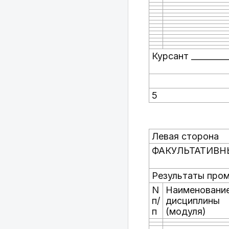
Курсант _________
5
Левая сторона
ФАКУЛЬТАТИВН
Результаты пром
N
Наименовани
п/
дисциплины
п
(модуля)