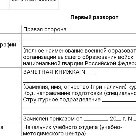
Первый разворот
Правая сторона
______________________________________________
______________________________________________
графии
(полное наименование военной образова
организации высшего образования войск
национальной гвардии Российской Федер
ЗАЧЕТНАЯ КНИЖКА N ____
______________________________________________
(фамилия, имя, отчество (при наличии) ку
Код, направление подготовки (специальнос
Структурное подразделение _______________
______________________________________________
______________________________________________
Зачислен приказом от __________ 20__ г. N _
та
Начальник учебного отдела (учебно-
методического центра)