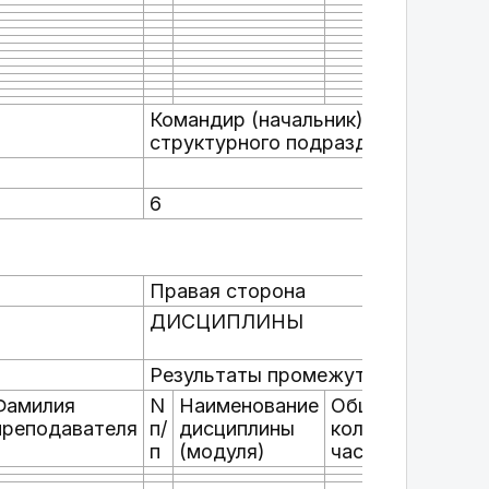
Командир (начальник)
структурного подразделения
6
Правая сторона
ДИСЦИПЛИНЫ
____
(фа
Результаты промежуточной аттест
Фамилия
N
Наименование
Общее
Оце
преподавателя
п/
дисциплины
количество
п
(модуля)
час./з.ед.