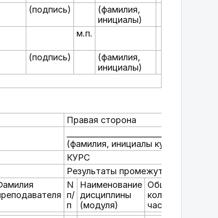
(подпись)
(фамилия,
инициалы)
м.п.
(подпись)
(фамилия,
инициалы)
Правая сторона
___________________________
(фамилия, инициалы курсанта)
КУРС
Результаты промежуточной аттест
Фамилия
N
Наименование
Общее
Оце
преподавателя
п/
дисциплины
количество
п
(модуля)
час./з.ед.