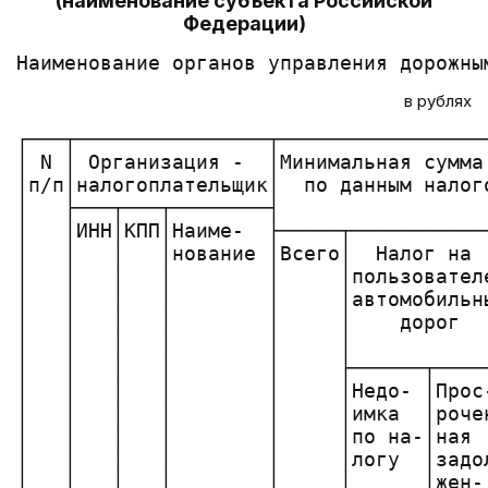
(наименование субъекта Российской
Федерации)
в рублях
┌───┬────────────────┬─────────────────
│ N │ Организация -  │Минимальная сумма
│п/п│налогоплательщик│  по данным налог
│   ├───┬───┬────────┤                 
│   │ИНН│КПП│Наиме-  ├─────┬───────────
│   │   │   │нование │Всего│  Налог на 
│   │   │   │        │     │пользовател
│   │   │   │        │     │автомобильн
│   │   │   │        │     │    дорог  
│   │   │   │        │     │           
│   │   │   │        │     ├──────┬────
│   │   │   │        │     │Недо- │Прос
│   │   │   │        │     │имка  │роче
│   │   │   │        │     │по на-│ная 
│   │   │   │        │     │логу  │задо
│   │   │   │        │     │      │жен-