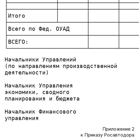
├──────────────┼────────┼────────┼─────
├──────────────┼────────┼────────┼─────
│Итого         │        │        │     
├──────────────┴────────┼────────┼─────
│Всего по Фед. ОУАД     │        │     
├───────────────────────┼────────┼─────
│ВСЕГО:                 │        │     
Начальники Управлений

(по направлениям производственной

деятельности)                          
Начальник Управления

экономики, сводного

планирования и бюджета                 
Начальник Финансового

Приложение 2
к Приказу Росавтодора