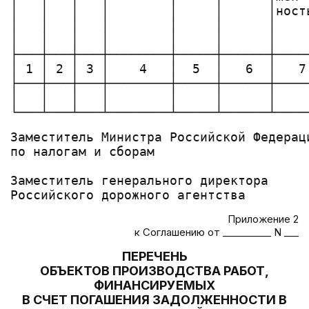
│   │   │   │        │     │      │ност
│   │   │   │        │     │      │    
│   │   │   │        │     │      │    
├───┼───┼───┼────────┼─────┼──────┼────
│ 1 │ 2 │ 3 │    4   │  5  │   6  │   7
├───┼───┼───┼────────┼─────┼──────┼────
│   │   │   │        │     │      │    
Заместитель Министра Российской Федераци
по налогам и сборам                     
Заместитель генерального директора      
Приложение 2
к Соглашению от __________ N ___
ПЕРЕЧЕНЬ
ОБЪЕКТОВ ПРОИЗВОДСТВА РАБОТ,
ФИНАНСИРУЕМЫХ
В СЧЕТ ПОГАШЕНИЯ ЗАДОЛЖЕННОСТИ В