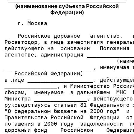
(наименование субъекта Российской
Федерации)
    г. Москва                          
    Российское дорожное   агентство,   
Росавтодор, в лице заместителя генераль
действующего на  основании   Положения 
агентстве, администрация ______________
                                  (наиме
___________________________, именуемая 
   Российской Федерации)

в лице ____________________, действующе
________________, и Министерство Россий
сборам,  именуемое  в дальнейшем  МНС  
Министра ________________, действующего
руководствуясь статьей 81 Федерального 
"О федеральном бюджете на 2000 год"  и 
Правительства Российской  Федерации  от
погашения в 2000 году  задолженности  п
дорожный фонд    Российской    Федераци