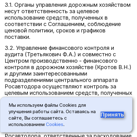
3.1. Органы управления дорожным хозяйством
несут ответственность за целевое
использование средств, полученных в
соответствии с Соглашением, соблюдение
ценовой политики, сроков и графиков
поставки.
3.2. Управление финансового контроля и
аудита (Третьякович Ф.А.) и совместно с
Центром производственно - финансового
контроля в дорожном хозяйстве (Кротов В.Н.)
и другими заинтересованными
подразделениями центрального аппарата
Росавтодора осуществляют контроль за
целевым использованием средств, полученных
от Росавтодора в счет погашения
Мы используем файлы Cookies для
задолженности организаций - недоимщиков в
улучшения работы сайта. Оставаясь на
Фонд, и ежемесячно представляют отчет
Принять
сайте, Вы соглашаетесь с
генеральному директору Росавтодора.
использованием
Cookies
.
3.3. Структурные подразделения
Росавтодора, ответственные за расходование