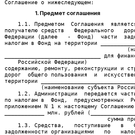
1. Предмет соглашения
    1.1. Предметом  Соглашения  являетс
получателю средств   Федерального   дор
Федерации (далее   -  Фонд)  части  зад
налогам в Фонд на территории __________
                                     (на
_____________________________ для финан
    Российской Федерации)

содержанию, ремонту, реконструкции и ст
дорог  общего пользования  и  искусстве
территории _____________________________
           (наименование субъекта Россий
    1.2. Администрации  передается част
по налогам в  Фонд,  предусмотренных  Р
приложением N 1 к настоящему Соглашению
____________ млн. рублей (______________
                               сумма про
    1.3. Средства,   поступившие   в   
задолженности организациями   по   нало