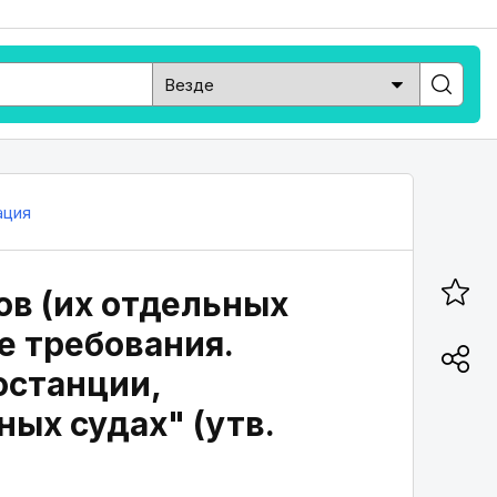
ация
ов (их отдельных
е требования.
останции,
ых судах" (утв.