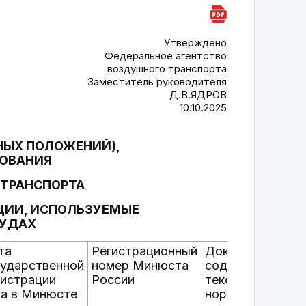
Утверждено
Федеральное агентство
воздушного транспорта
Заместитель руководителя
Д.В.ЯДРОВ
10.10.2025
НЫХ ПОЛОЖЕНИЙ),
БОВАНИЯ
 ТРАНСПОРТА
ЦИИ, ИСПОЛЬЗУЕМЫЕ
СУДАХ
та
Регистрационный
Документ,
Г
сударственной
номер Минюста
содержащий
гистрации
России
текст
та в Минюсте
нормативного