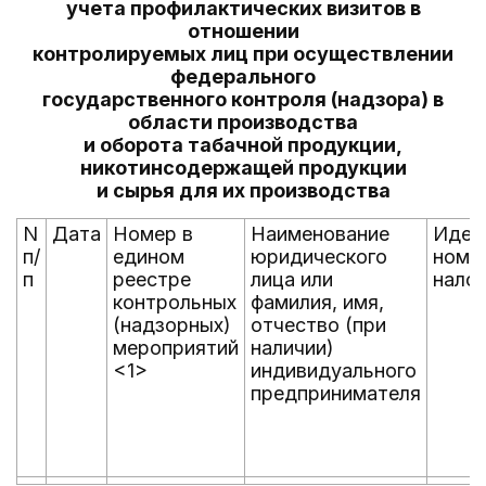
учета профилактических визитов в
отношении
контролируемых лиц при осуществлении
федерального
государственного контроля (надзора) в
области производства
и оборота табачной продукции,
никотинсодержащей продукции
и сырья для их производства
N
Дата
Номер в
Наименование
Иден
п/
едином
юридического
номе
п
реестре
лица или
нало
контрольных
фамилия, имя,
(надзорных)
отчество (при
мероприятий
наличии)
<1>
индивидуального
предпринимателя