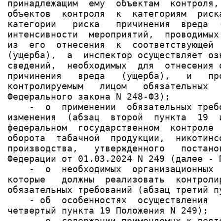
принадлежащим  ему  объектам  контроля,
объектов  контроля  к  категориям  риск
категории   риска   причинения  вреда  
интенсивности  мероприятий,  проводимых
из  его  отнесения  к  соответствующей 
(ущерба),  а  инспектор осуществляет оз
сведений,  необходимых  для  отнесения 
причинения   вреда   (ущерба),   и   пр
контролируемым   лицом   обязательных  
Федерального закона N 248-ФЗ);

    -  о  применении  обязательных треб
изменения  (абзац  второй  пункта  19  
федеральном  государственном  контроле 
оборота  табачной  продукции,  никотинс
производства,   утвержденного   постано
Федерации от 01.03.2024 N 249 (далее - П
    -  о  необходимых  организационных 
которые   должны  реализовать  контроли
обязательных требований (абзац третий п
    - об  особенностях  осуществления  
четвертый пункта 19 Положения N 249);

    -  о  содержании применяемых к деят