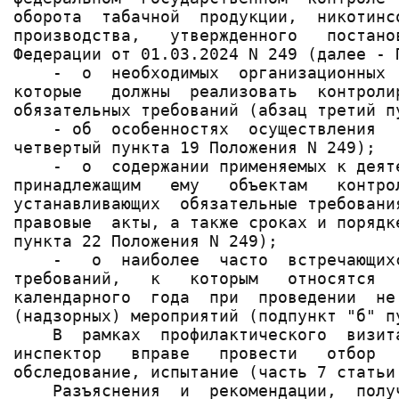
оборота  табачной  продукции,  никотинс
производства,   утвержденного   постано
Федерации от 01.03.2024 N 249 (далее - П
    -  о  необходимых  организационных 
которые   должны  реализовать  контроли
обязательных требований (абзац третий п
    - об  особенностях  осуществления  
четвертый пункта 19 Положения N 249);

    -  о  содержании применяемых к деят
принадлежащим   ему   объектам   контро
устанавливающих  обязательные требовани
правовые  акты, а также сроках и порядк
пункта 22 Положения N 249);

    -   о  наиболее  часто  встречающих
требований,   к   которым   относятся  
календарного  года  при  проведении  не
(надзорных) мероприятий (подпункт "б" п
    В  рамках  профилактического  визит
инспектор   вправе   провести   отбор  
обследование, испытание (часть 7 статьи
    Разъяснения  и  рекомендации,  полу