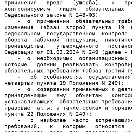
причинения   вреда   (ущерба),   и   пр
контролируемым   лицом   обязательных  
Федерального закона N 248-ФЗ);

    -  о  применении  обязательных треб
изменения  (абзац  второй  пункта  19  
федеральном  государственном  контроле 
оборота  табачной  продукции,  никотинс
производства,   утвержденного   постано
Федерации от 01.03.2024 N 249 (далее - П
    -  о  необходимых  организационных 
которые   должны  реализовать  контроли
обязательных требований (абзац третий п
    -   об  особенностях  осуществления
четвертый пункта 19 Положения N 249);

    -  о  содержании применяемых к деят
принадлежащим   ему   объектам   контро
устанавливающих  обязательные требовани
правовые  акты, а также сроках и порядк
пункта 22 Положения N 249);

    -   о  наиболее  часто  встречающих
требований,   к   которым   относятся  