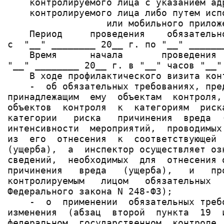
    контролируемого лица с указанием ад
    контролируемого лица либо путем исп
                  или мобильного приложе
    Период     проведения    обязательн
с  "__" ________ 20__ г. по "__" _______
    Время      начала       проведения 
"__" ________ 20__ г. в "__" часов "__" 
    В ходе профилактического визита кон
    -  об обязательных требованиях, пре
принадлежащим  ему  объектам  контроля,
объектов  контроля  к  категориям  риск
категории   риска   причинения  вреда  
интенсивности  мероприятий,  проводимых
из  его  отнесения  к  соответствующей 
(ущерба),  а  инспектор осуществляет оз
сведений,  необходимых  для  отнесения 
причинения   вреда   (ущерба),   и   пр
контролируемым   лицом   обязательных  
Федерального закона N 248-ФЗ);

    -  о  применении  обязательных треб
изменения  (абзац  второй  пункта  19  
федеральном  государственном  контроле 