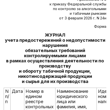
к приказу Федеральной службы
по контролю за алкогольными
и табачным рынками
от 3 февраля 2026 г. N 24н
Форма
ЖУРНАЛ
учета предостережений о недопустимости
нарушения
обязательных требований
контролируемыми лицами
в рамках осуществления деятельности по
производству
и обороту табачной продукции,
никотинсодержащей продукции
и сырья для их производства
N
Дата
Номер в
Наименование
Иден
п/
едином
юридического
номе
п
реестре
лица или
нало
контрольных
фамилия, имя,