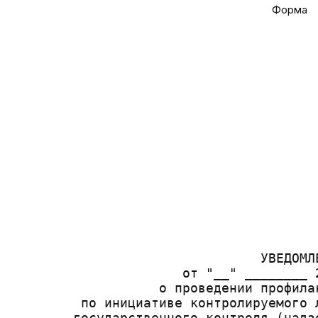
Форма
                                       
                                       
                                       
                                       
                                       
                                       
                                       
                                       
                                       
                                       
                                       
                                       
                                       
                                       
                                УВЕДОМЛЕ
                      от "__" ________ 2
                   о проведении профилак
         по инициативе контролируемого 
        государственного контроля (надз