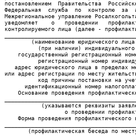
постановлением  Правительства  Российск
Федеральная  служба  по  контролю  за  
Межрегиональное управление Росалкогольт
уведомляет    о   проведении   профилак
контролируемого лица (далее - профилакт
_______________________________________
        (наименование юридического лица
          (при наличии) индивидуального
    государственный регистрационный ном
          регистрационный номер индивид
   адрес юридического лица в пределах м
или адрес регистрации по месту жительст
          код причины постановки на уче
      идентификационный номер налогопла
    Основание проведения профилактическо
_______________________________________
           (указываются реквизиты заявл
                  о проведении профилакт
    Форма проведения профилактического в
_______________________________________
       (профилактическая беседа по мест