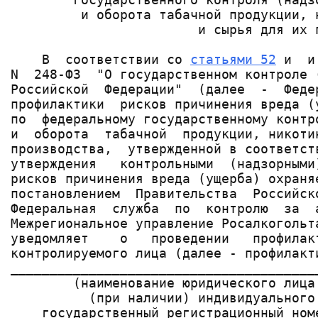
         и оборота табачной продукции, 
                        и сырья для их п
    В  соответствии со 
статьями 52
 и  и
N  248-ФЗ  "О государственном контроле 
Российской  Федерации"  (далее  -  Феде
профилактики  рисков причинения вреда (
по  федеральному государственному контр
и  оборота  табачной  продукции, никоти
производства,  утвержденной в соответст
утверждения   контрольными  (надзорными
рисков причинения вреда (ущерба) охраня
постановлением  Правительства  Российск
Федеральная  служба  по  контролю  за  
Межрегиональное управление Росалкогольт
уведомляет    о   проведении   профилак
контролируемого лица (далее - профилакт
_______________________________________
        (наименование юридического лица
          (при наличии) индивидуального
    государственный регистрационный ном