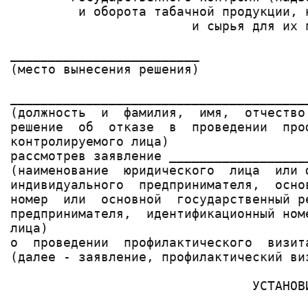
         и оборота табачной продукции, 
                        и сырья для их п
_________________________              
(место вынесения решения)              
_______________________________________
(должность  и  фамилия,  имя,  отчество
решение  об  отказе  в  проведении  про
контролируемого лица)

рассмотрев заявление __________________
(наименование  юридического  лица  или 
индивидуального  предпринимателя,  осно
номер  или  основной  государственный р
предпринимателя,  идентификационный ном
лица)

о  проведении  профилактического  визит
(далее - заявление, профилактический ви
                                УСТАНОВИ