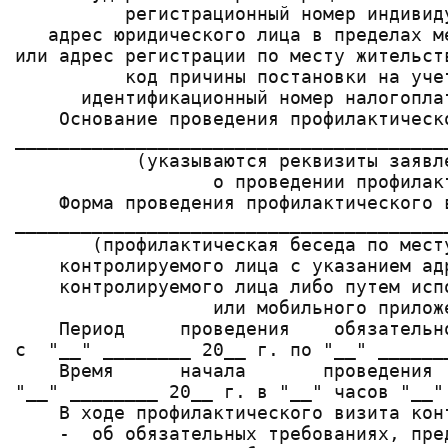
          регистрационный номер индивид
   адрес юридического лица в пределах м
или адрес регистрации по месту жительст
          код причины постановки на уче
      идентификационный номер налогопла
    Основание проведения профилактическо
_______________________________________
           (указываются реквизиты заявл
                  о проведении профилакт
    Форма проведения профилактического в
_______________________________________
       (профилактическая беседа по мест
    контролируемого лица с указанием ад
    контролируемого лица либо путем исп
                  или мобильного приложе
    Период     проведения    обязательн
с  "__" ________ 20__ г. по "__" _______
    Время      начала       проведения 
"__" ________ 20__ г. в "__" часов "__" 
    В ходе профилактического визита кон
    -  об обязательных требованиях, пре