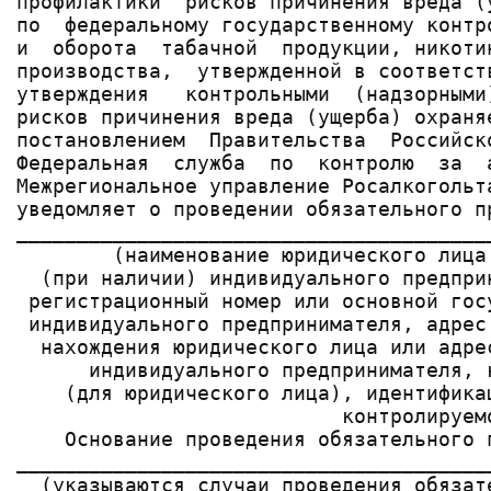
профилактики  рисков причинения вреда (
по  федеральному государственному контр
и  оборота  табачной  продукции, никоти
производства,  утвержденной в соответст
утверждения   контрольными  (надзорными
рисков причинения вреда (ущерба) охраня
постановлением  Правительства  Российск
Федеральная  служба  по  контролю  за  
Межрегиональное управление Росалкогольт
уведомляет о проведении обязательного п
_______________________________________
        (наименование юридического лица
  (при наличии) индивидуального предпри
 регистрационный номер или основной гос
 индивидуального предпринимателя, адрес
  нахождения юридического лица или адре
      индивидуального предпринимателя, 
    (для юридического лица), идентифика
                           контролируемо
    Основание проведения обязательного 
_______________________________________
  (указываются случаи проведения обязат