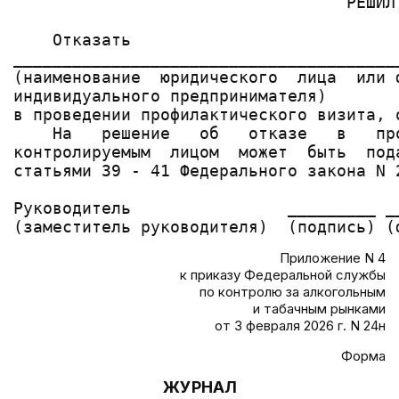
                                  РЕШИЛ:
    Отказать

_______________________________________
(наименование  юридического  лица  или 
индивидуального предпринимателя)

в проведении профилактического визита, 
    На   решение   об   отказе   в   пр
контролируемым  лицом  может  быть  под
статьями 39 - 41 Федерального закона N 2
Руководитель                _________ _
Приложение N 4
к приказу Федеральной службы
по контролю за алкогольным
и табачным рынками
от 3 февраля 2026 г. N 24н
Форма
ЖУРНАЛ