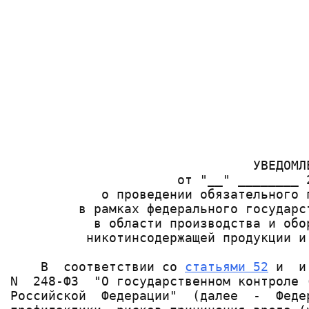
                                       
                                       
                                       
                                       
                                       
                                       
                                       
                                       
                                       
                                       
                                УВЕДОМЛЕ
                      от "__" ________ 2
            о проведении обязательного 
         в рамках федерального государс
           в области производства и обо
          никотинсодержащей продукции и
    В  соответствии со 
статьями 52
 и  и
N  248-ФЗ  "О государственном контроле 
Российской  Федерации"  (далее  -  Феде