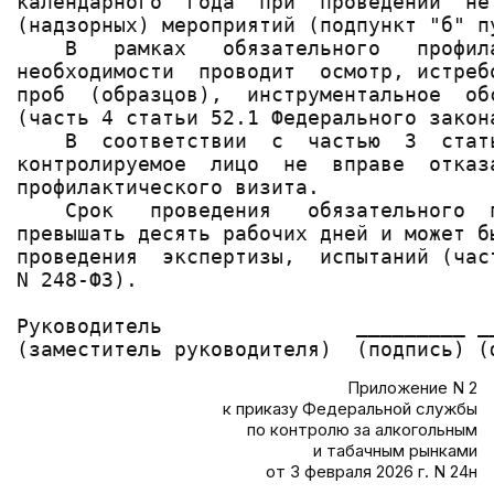
календарного  года  при  проведении  не
(надзорных) мероприятий (подпункт "б" п
    В   рамках   обязательного   профил
необходимости  проводит  осмотр, истреб
проб  (образцов),  инструментальное  об
(часть 4 статьи 52.1 Федерального закона
    В  соответствии  с  частью  3  стат
контролируемое  лицо  не  вправе  отказ
профилактического визита.

    Срок   проведения   обязательного  
превышать десять рабочих дней и может б
проведения  экспертизы,  испытаний (час
N 248-ФЗ).

Руководитель                _________ _
Приложение N 2
к приказу Федеральной службы
по контролю за алкогольным
и табачным рынками
от 3 февраля 2026 г. N 24н