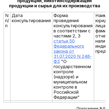
продукции, никотинсодержащей
продукции и сырья для их производства
N
Дата
Форма
Наиме
п/
консультирования
проведения
юриди
п
консультирования
лица 
в соответствии с
фамил
частями 2, 3
отчес
статьи 50
налич
Федерального
индив
закона от
предп
31.07.2020 N 248-
ФЗ
"О
государственном
контроле
(надзоре) и
муниципальном
контроле в
Российской
Федерации"
Приложение N 6