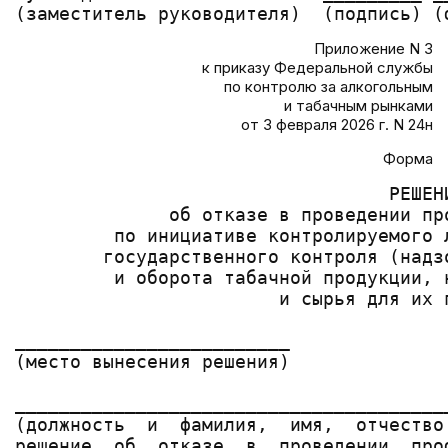
Приложение N 3
к приказу Федеральной службы
по контролю за алкогольным
и табачным рынками
от 3 февраля 2026 г. N 24н
Форма
                                  РЕШЕНИ
              об отказе в проведении про
         по инициативе контролируемого 
        государственного контроля (надз
         и оборота табачной продукции, 
                        и сырья для их п
_________________________              
(место вынесения решения)              
_______________________________________
(должность  и  фамилия,  имя,  отчество
решение  об  отказе  в  проведении  про