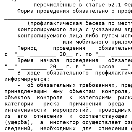
         перечисленные в статье 52.1 Фе
    Форма проведения обязательного профи
_______________________________________
       (профилактическая беседа по мест
    контролируемого лица с указанием ад
    контролируемого лица либо путем исп
                  или мобильного приложе
    Период     проведения    обязательн
с  "__" ________ 20__ г. по "__" _______
    Время  начала  проведения   обязате
"__" ________ 20__ г. в "__" часов "__" 
    В  ходе  обязательного  профилактич
информируется:

    -  об обязательных требованиях, пре
принадлежащим  ему  объектам  контроля,
объектов  контроля  к  категориям  риск
категории   риска   причинения  вреда  
интенсивности  мероприятий,  проводимых
из  его  отнесения  к  соответствующей 
(ущерба),  а  инспектор осуществляет оз
сведений,  необходимых  для  отнесения 