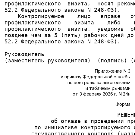
профилактического  визита,  носят реком
52.2 Федерального закона N 248-ФЗ).

    Контролируемое    лицо   вправе   о
профилактического    визита    либо    
профилактического  визита,  уведомив  о
позднее чем за 5 (пять) рабочих дней до
52.2 Федерального закона N 248-ФЗ).

Руководитель                _________ _
Приложение N 3
к приказу Федеральной службы
по контролю за алкогольным
и табачным рынками
от 3 февраля 2026 г. N 24н
Форма
                                  РЕШЕНИ
              об отказе в проведении про
         по инициативе контролируемого 
        государственного контроля (надз