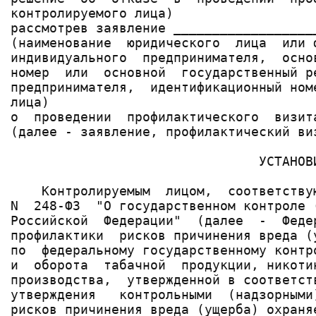
контролируемого лица)

рассмотрев заявление __________________
(наименование  юридического  лица  или 
индивидуального  предпринимателя,  осно
номер  или  основной  государственный р
предпринимателя,  идентификационный ном
лица)

о  проведении  профилактического  визит
(далее - заявление, профилактический ви
                                УСТАНОВИ
    Контролируемым  лицом,  соответству
N  248-ФЗ  "О государственном контроле 
Российской  Федерации"  (далее  -  Феде
профилактики  рисков причинения вреда (
по  федеральному государственному контр
и  оборота  табачной  продукции, никоти
производства,  утвержденной в соответст
утверждения   контрольными  (надзорными
рисков причинения вреда (ущерба) охраня