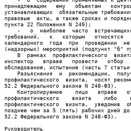
принадлежащим   ему   объектам   контро
устанавливающих  обязательные требовани
правовые  акты, а также сроках и порядк
пункта 22 Положения N 249);

    -   о  наиболее  часто  встречающих
требований,   к   которым   относятся  
календарного  года  при  проведении  не
(надзорных) мероприятий (подпункт "б" п
    В  рамках  профилактического  визит
инспектор   вправе   провести   отбор  
обследование, испытание (часть 7 статьи
    Разъяснения  и  рекомендации,  полу
профилактического  визита,  носят реком
52.2 Федерального закона N 248-ФЗ).

    Контролируемое    лицо   вправе   о
профилактического    визита    либо    
профилактического  визита,  уведомив  о
позднее чем за 5 (пять) рабочих дней до
52.2 Федерального закона N 248-ФЗ).

Руководитель                _________ _