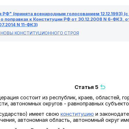
 РФ" (принята всенародным голосованием 12.12.1993) (
о поправках к Конституции РФ от 30.12.2008 N 6-ФКЗ, от
07.2014 N 11-ФКЗ)
ОСНОВЫ КОНСТИТУЦИОННОГО СТРОЯ
Статья 5
дерация состоит из республик, краев, областей, г
ти, автономных округов - равноправных субъект
осударство) имеет свою
конституцию
и законодате
чения, автономная область, автономный округ име