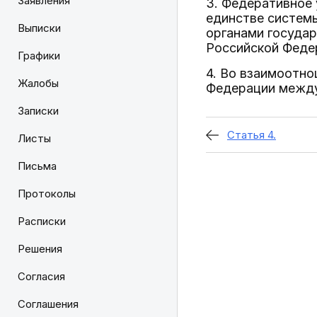
Заявления
3. Федеративное 
единстве системы
Выписки
органами государ
Российской Феде
Графики
4. Во взаимоотно
Жалобы
Федерации между
Записки
Статья 4.
Листы
Письма
Протоколы
Расписки
Решения
Согласия
Соглашения