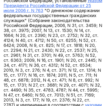
Российской Федерации, установленные
Указом
Президента Российской Федерации от 25
июля 2006 г. N 763
"О денежном содержании
федеральных государственных гражданских
служащих" (Собрание законодательства
Российской Федерации, 2006, N 31, ст. 3459; N
38, ст. 3975; 2007, N 13, ст. 1530; N 14, ст.
1664; N 20, ст. 2390; N 23, ст. 2752; N 32, ст.
4124; N 40, ст. 4712; N 50, ст. 6255; N 52, ст.
6424; 2008, N 9, ст. 825; N 17, ст. 1818; N 20,
ст. 2294; N 21, ст. 2430; N 22, ст. 2537; N 25,
ст. 2961; N 31, ст. 3701; N 49, ст. 5763; N 52,
ст. 6363; 2009, N 16, ст. 1901; N 20, ст. 2445; N
34, ст. 4171; N 36, ст. 4312; N 52, ст. 6534;
2010, N 3, ст. 276; N 4, ст. 371; N 12, ст. 1314; N
15, ст. 1777; N 16, ст. 1874; 2011, N 5, ст. 711; N
48, ст. 6878; 2012, N 4, ст. 471; N 8, ст. 992; N
15, ст. 1731; N 27, ст. 3681; N 29, ст. 4071; N 32,
ст. 4490; N 35, ст. 4783, 4787; N 44, ст. 5995;
N 47, ст. 6460; N 50, ст. 7013; N 51, ст. 7169;
2013, N 3, ст. 177; N 19, ст. 2376; N 22, ст.
2787) и увеличенные в соответствии с
указами