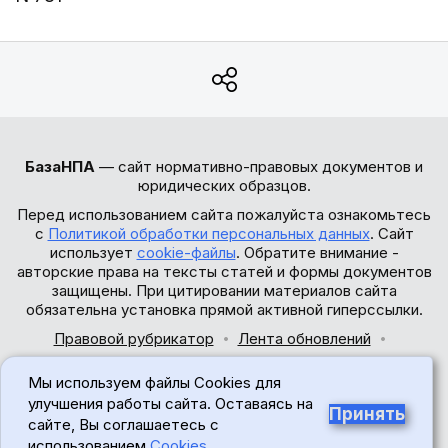
БазаНПА
— сайт нормативно-правовых документов и
юридических образцов.
Перед использованием сайта пожалуйста ознакомьтесь
с
Политикой обработки персональных данных
. Сайт
использует
cookie-файлы
. Обратите внимание -
авторские права на тексты статей и формы документов
защищены. При цитировании материалов сайта
обязательна установка прямой активной гиперссылки.
Правовой рубрикатор
Лента обновлений
Обратная связь
Мы используем файлы Cookies для
© 2017-2026
улучшения работы сайта. Оставаясь на
Принять
сайте, Вы соглашаетесь с
18+
использованием
Cookies
.