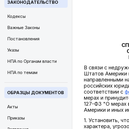
ЗАКОНОДАТЕЛЬСТВО
Кодексы
Важные Законы
Постановления
СП
Указы
НПА по Органам власти
В связи с недру
НПА по темам
Штатов Америки 
направленными н
российских юриди
соответствии с
ф
ОБРАЗЦЫ ДОКУМЕНТОВ
мерах и принудит
127-ФЗ "О мерах
Акты
Америки и иных и
Приказы
1. Установить, ч
характера, угроз