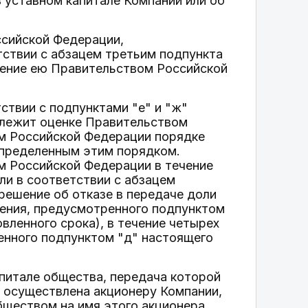
 уставном капитале Компании или об
ссийской Федерации,
тствии с абзацем третьим подпункта
вление ею Правительством Российской
ствии с подпунктами "е" и "ж"
длежит оценке Правительством
м Российской Федерации порядке
пределенным этим порядком.
м Российской Федерации в течение
ли в соответствии с абзацем
 решение об отказе в передаче доли
ления, предусмотренного подпунктом
вленного срока), в течение четырех
енного подпунктом "д" настоящего
питале общества, передача которой
а осуществлена акционеру Компании,
обществом на имя этого акционера