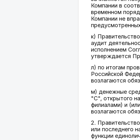
Компании в соотв
временном поряд
Компании не впр
предусмотренных 
к) Правительство
аудит деятельнос
исполнением Согл
утверждается Пр
л) по итогам про
Российской Федер
возлагаются обяз
м) денежные сред
"С", открытого н
филиалами) и (ил
возлагаются обяз
2. Правительств
или последнего н
функции единолич