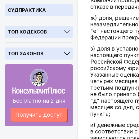
Компании пропорц
отказе в передач
СУДПРАКТИКА
ж) доля, решение
незамедлительно 
"е" настоящего п
ТОП КОДЕКСОВ
Федерации прекр
з) доля в уставн
ТОП ЗАКОНОВ
настоящего пунк
Российской Феде
российскому юри
Указанные оценк
четырех месяцев 
третьим подпункт
не было принято 
Бесплатно на 2 дня
"д" настоящего п
месяцев со дня, 
пункта;
Получить доступ
и) денежные сред
в соответствии с
зачисляются поку