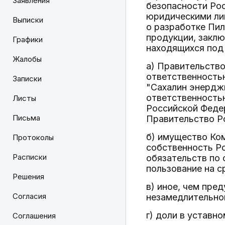
Заявления
безопасности Ро
юридическими ли
Выписки
о разработке Пил
продукции, заклю
Графики
находящихся под
Жалобы
а) Правительств
ответственностью
Записки
"Сахалин энерджи
ответственностью
Листы
Российской Феде
Письма
Правительство Р
б) имущество Ком
Протоколы
собственность Р
Расписки
обязательств по 
пользование на с
Решения
в) иное, чем пре
Согласия
незамедлительно
г) доли в уставн
Соглашения