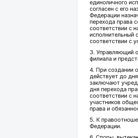
единоличного исп
согласен с его н
Федерации назнач
перехода права с
соответствии с 
исполнительный 
соответствии с у
3. Управляющий 
филиала и предст
4. При создании 
действует до дня
заключают учред
дня перехода пра
соответствии с н
участников обще
права и обязанно
5. К правоотноше
Федерации.
6. Споры, вытека