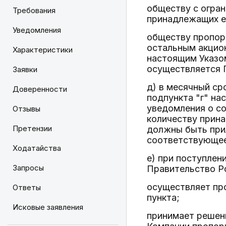
обществу с огра
Требования
принадлежащих ем
Уведомления
обществу пропор
остальным акцио
Характеристики
настоящим Указо
осуществляется 
Заявки
д) в месячный ср
Доверенности
подпункта "г" на
уведомления о со
Отзывы
количеству прина
Претензии
должны быть при
соответствующее
Ходатайства
е) при поступлен
Запросы
Правительство Р
осуществляет про
Ответы
пункта;
Исковые заявления
принимает решен