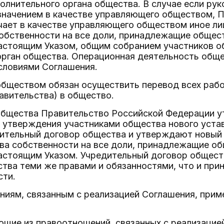
олнительного органа общества. В случае если ру
азначением в качестве управляющего обществом, 
ает в качестве управляющего обществом иное лиц
обственности на все доли, принадлежащие общес
настоящим Указом, общим собранием участников 
орган общества. Операционная деятельность обще
словиями Соглашения.
обществом обязан осуществить перевод всех рабо
авительства) в общество.
общества Правительство Российской Федерации у
 утверждения участниками общества нового уста
ительный договор общества и утверждают новый 
ва собственности на все доли, принадлежащие об
астоящим Указом. Учредительный договор обществ
ства теми же правами и обязанностями, что и пр
сти.
ниям, связанным с реализацией Соглашения, прим
ющие из правоотношений, связанных с реализацие