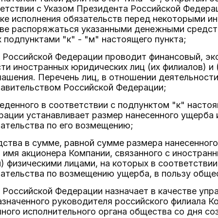
етствии с Указом Президента Российской Федераци
ке исполнения обязательств перед некоторыми и
аве распоряжаться указанными денежными средст
подпунктами "к" - "м" настоящего пункта;
 Российской Федерации проводит финансовый, эко
ти иностранных юридических лиц (их филиалов) и (
ашения. Перечень лиц, в отношении деятельности
авительством Российской Федерации;
веденного в соответствии с подпунктом "к" насто
ации устанавливает размер нанесенного ущерба и
ательства по его возмещению;
ства в сумме, равной сумме размера нанесенного
а имя акционера Компании, связанного с иностра
и) физическими лицами, на которых в соответстви
ательства по возмещению ущерба, в пользу обще
о Российской Федерации назначает в качестве у
азначенного руководителя российского филиала К
ного исполнительного органа общества со дня со