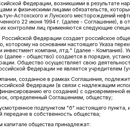
ссийской Федерации, возникшими в результате н
цами и физическими лицами обязательств, которы
ьтун-Астохского и Лунского месторождений нефти
ченного 22 июня 1994 г. (далее - Соглашение), в 
 их контролем лиц применяются следующие специ
о Российской Федерации создает российское обще
, которому на основании настоящего Указа перех
 инвестмент компани, лтд." (далее - Компания). 
 (далее - общество) создается в порядке, уста
рации. Общество осуществляет свою деятельност
оссийской Федерации не является учредителем (у
пании, созданное в рамках Соглашения, подлежи
оссийской Федерации (в связи с надлежащим исп
финансированию его создания) с одновременной е
рок, определенный Соглашением, обществу;
дусмотренное подпунктом "б" настоящего пункта
й передаче в собственность общества;
ом капитале общества принадлежат: