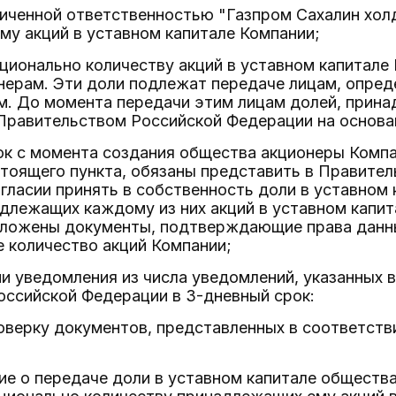
ниченной ответственностью "Газпром Сахалин хол
у акций в уставном капитале Компании;
ционально количеству акций в уставном капитале
нерам. Эти доли подлежат передаче лицам, опред
м. До момента передачи этим лицам долей, прина
Правительством Российской Федерации на основан
ок с момента создания общества акционеры Компа
стоящего пункта, обязаны представить в Правите
гласии принять в собственность доли в уставном
длежащих каждому из них акций в уставном капи
ложены документы, подтверждающие права данны
 количество акций Компании;
ии уведомления из числа уведомлений, указанных в
оссийской Федерации в 3-дневный срок:
верку документов, представленных в соответств
ие о передаче доли в уставном капитале общест