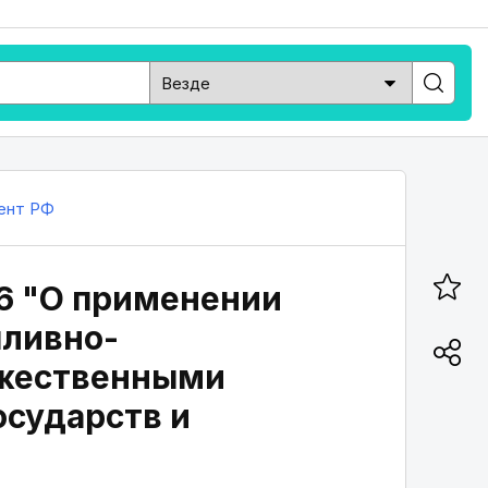
ент РФ
16 "О применении
пливно-
ужественными
осударств и