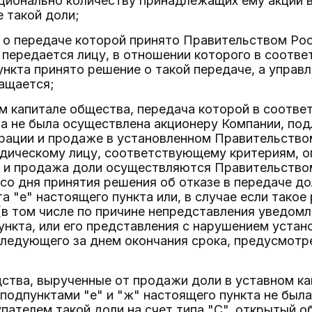
ионально количеству принадлежащих ему акций в
е такой доли;
 о передаче которой принято Правительством Ро
передается лицу, в отношении которого в соотве
ункта принято решение о такой передаче, а упра
ащается;
ом капитале общества, передача которой в соответ
та не была осуществлена акционеру Компании, по
рации и продаже в установленном Правительство
дическому лицу, соответствующему критериям, о
а и продажа доли осуществляются Правительство
со дня принятия решения об отказе в передаче до
а "е" настоящего пункта или, в случае если такое
(в том числе по причине непредставления уведом
ункта, или его представления с нарушением устано
следующего за днем окончания срока, предусмотр
ства, вырученные от продажи доли в уставном ка
 подпунктами "е" и "ж" настоящего пункта не был
пателем такой доли на счет типа "С", открытый 