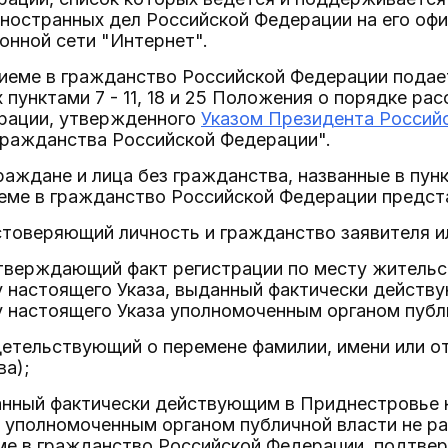
ностранных дел Российской Федерации на его оф
онной сети "Интернет".
риеме в гражданство Российской Федерации подае
пунктами 7 - 11, 18 и 25 Положения о порядке р
рации, утвержденного
Указом Президента Российс
ражданства Российской Федерации".
раждане и лица без гражданства, названные в пунк
иеме в гражданство Российской Федерации предст
стоверяющий личность и гражданство заявителя ил
дтверждающий факт регистрации по месту жительс
у настоящего Указа, выданный фактически действ
у настоящего Указа уполномоченным органом публ
детельствующий о перемене фамилии, имени или от
ва);
анный фактически действующим в Приднестровье н
 уполномоченным органом публичной власти не ра
еме в гражданство Российской Федерации, подтве