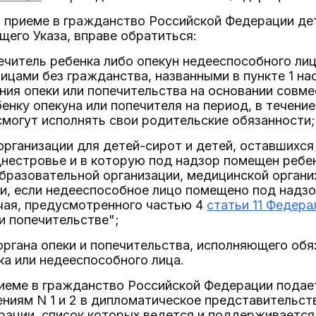
о приеме в гражданство Российской Федерации де
ящего Указа, вправе обратиться:
печитель ребенка либо опекун недееспособного л
ицами без гражданства, названными в пункте 1 на
ния опеки или попечительства на основании совме
бенку опекуна или попечителя на период, в течен
смогут исполнять свои родительские обязанности;
организации для детей-сирот и детей, оставшихся
нестровье и в которую под надзор помещен ребе
бразовательной организации, медицинской органи
и, если недееспособное лицо помещено под надзо
чая, предусмотренного частью 4
статьи 11 Федера
и попечительстве";
органа опеки и попечительства, исполняющего обя
а или недееспособного лица.
риеме в гражданство Российской Федерации пода
ниям N 1 и 2 в дипломатическое представительст
ации, список которых ведется и поддерживается