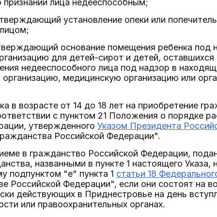
о признании лица недееспособным;
дтверждающий установление опеки или попечитель
лицом;
дтверждающий основание помещения ребенка под 
ганизацию для детей-сирот и детей, оставшихся 
ения недееспособного лица под надзор в находящ
 организацию, медицинскую организацию или орг
нка в возрасте от 14 до 18 лет на приобретение г
оответствии с пунктом 21 Положения о порядке р
рации, утвержденного
Указом Президента Российс
ражданства Российской Федерации".
риеме в гражданство Российской Федерации, под
анства, названными в пункте 1 настоящего Указа, 
у подпунктом "е" пункта 1
статьи 18 Федерального
е Российской Федерации", если они состоят на в
ски действующих в Приднестровье на день вступл
ости или правоохранительных органах.