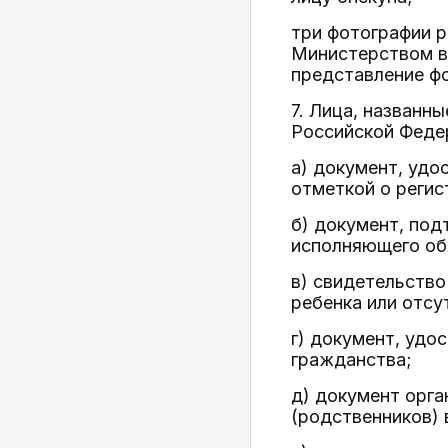
три фотографии 
Министерством вн
представление фо
7. Лица, названн
Российской Феде
а) документ, удо
отметкой о регис
б) документ, под
исполняющего обя
в) свидетельство
ребенка или отсу
г) документ, удо
гражданства;
д) документ орга
(родственников) 