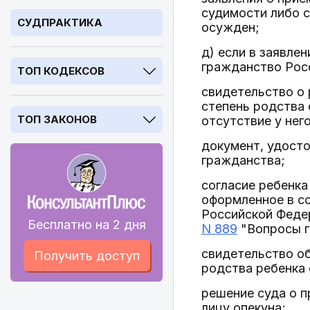
судимости либо 
СУДПРАКТИКА
осужден;
д) если в заявле
гражданство Рос
ТОП КОДЕКСОВ
свидетельство о
степень родства 
ТОП ЗАКОНОВ
отсутствие у нег
документ, удосто
гражданства;
согласие ребенка
оформленное в с
Российской Феде
Бесплатно на 2 дня
N 889
"Вопросы г
свидетельство о
Получить доступ
родства ребенка 
решение суда о п
лицу опекуна;