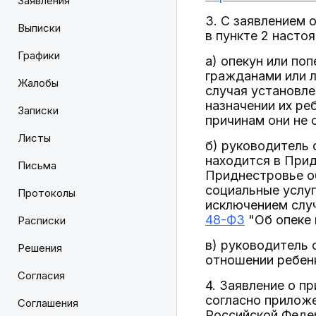
Заявления
3. С заявлением 
Выписки
в пункте 2 насто
Графики
а) опекун или по
гражданами или л
Жалобы
случая установле
назначении их ре
Записки
причинам они не 
Листы
б) руководитель 
находится в Прид
Письма
Приднестровье о
социальные услуг
Протоколы
исключением слу
48-ФЗ
"Об опеке 
Расписки
в) руководитель 
Решения
отношении ребенк
Согласия
4. Заявление о п
согласно приложе
Соглашения
Российской Федер