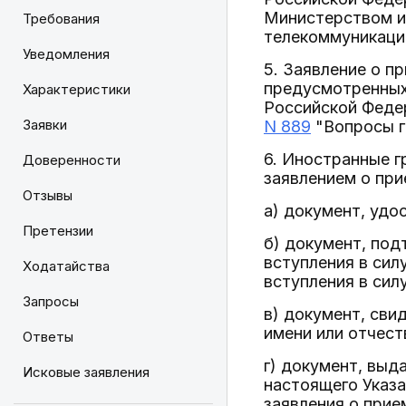
Министерством и
Требования
телекоммуникаци
Уведомления
5. Заявление о п
предусмотренных 
Характеристики
Российской Феде
Заявки
N 889
"Вопросы г
6. Иностранные г
Доверенности
заявлением о пр
Отзывы
а) документ, удо
Претензии
б) документ, по
вступления в сил
Ходатайства
вступления в сил
Запросы
в) документ, сви
имени или отчест
Ответы
г) документ, выд
Исковые заявления
настоящего Указа
заявления о при