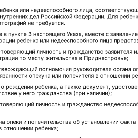
ребенка или недееспособного лица, соответствую
утренних дел Российской Федерации. Для ребенк
тографий не требуется.
ые в пункте 3 настоящего Указа, вместе с заявлен
рации ребенка или недееспособного лица предст
стоверяющий личность и гражданство заявителя ил
трации по месту жительства в Приднестровье;
тверждающий полномочия руководителя органа оп
занности опекуна или попечителя в отношении ре
 о рождении ребенка, а также документ, удостов
тствие у него гражданства (при наличии);
стоверяющий личность и гражданство недееспособ
на опеки и попечительства об установлении факта
в отношении ребенка;