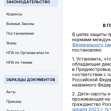
ЗАКОНОДАТЕЛЬСТВО
Кодексы
Важные Законы
В 
Постановления
В целях защиты п
нормами междуна
Указы
Федерального зак
постановляю:
НПА по Органам власти
1. Установить, ч
НПА по темам
обладающие деес
в Приднестровье,
соответствии с 
Российской Федер
ОБРАЗЦЫ ДОКУМЕНТОВ
названного Федер
Акты
2. Дети-сироты и
проживающие на д
Приказы
гражданство Рос
апреля 2023 г. N