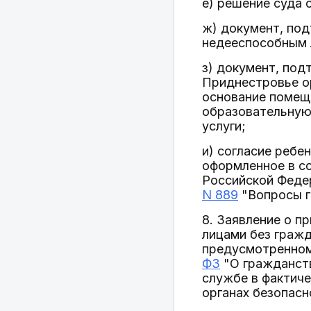
е) решение суда 
ж) документ, по
недееспособным 
з) документ, по
Приднестровье ор
основание помещ
образовательную
услуги;
и) согласие ребе
оформленное в с
Российской Феде
N 889
"Вопросы г
8. Заявление о п
лицами без гражд
предусмотренном
ФЗ
"О гражданств
службе в фактиче
органах безопасн