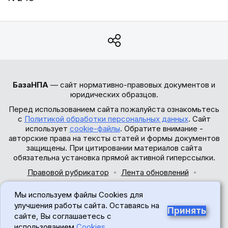
БазаНПА
— сайт нормативно-правовых документов и
юридических образцов.
Перед использованием сайта пожалуйста ознакомьтесь
с
Политикой обработки персональных данных
. Сайт
использует
cookie-файлы
. Обратите внимание -
авторские права на тексты статей и формы документов
защищены. При цитировании материалов сайта
обязательна установка прямой активной гиперссылки.
Правовой рубрикатор
Лента обновлений
Обратная связь
Мы используем файлы Cookies для
© 2017-2026
улучшения работы сайта. Оставаясь на
Принять
сайте, Вы соглашаетесь с
18+
использованием
Cookies
.