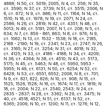
4888; N 50, ст. 5019; 2005, N 4, ст. 256; N 35,
ст. 3590; N 37, ст. 3739; N 51, ст. 5515; 2006, N
6, ст. 672; N 9, ст. 986; N 11, ст. 1164; N 14, ст.
1510; N 18, ст. 1978; N 19, ст. 2071; N 24, ст.
2586; N 26, ст. 2819; N 42, ст. 4351; N 48, ст.
5013; N 49, ст. 5191; 2007, N 1, ст. 208; N 5, ст.
634; N 7, ст. 859 - 861, 863; N 8, ст. 976; N 9,
ст. 1062; N 13, ст. 1532 - 1538; N 18, ст. 2185,
2188 - 2190; N 19, ст. 2341; N 23, ст. 2747; N 26,
ст. 3165; N 27, ст. 3254; N 31, ст. 4018; N 32,
ст. 4125; N 33, ст. 4186 - 4188; N 34, ст. 4209;
N 36, ст. 4364; N 38, ст. 4510; N 43, ст. 5173,
5175; N 45, ст. 5463; N 48, ст. 5950, 5953 -
5955; N 49, ст. 6131; N 50, ст. 6254; N 52, ст.
6428; N 53, ст. 6551, 6552; 2008, N 8, ст. 701;
N 9, ст. 821, 822, 826; N 10, ст. 908; N 15, ст.
1525, 1526, 1528; N 16, ст. 1674; N 17, ст. 1819; N
18, ст. 2004; N 22, ст. 2540, 2543; N 24, ст.
2835 - 2837; N 28, ст. 3362; N 29, ст. 3475; N
40, ст. 4518, 4521; N 51, ст. 6137; N 52, ст.
6365; 2009, N 10, ст. 1200; N 11, ст. 1276; N 12,