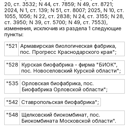
20, ст. 3532; N 44, ст. 7859; N 49, ст. 8721;
2024, N 1, ст. 139; N 51, ст. 8007; 2025, N 10, ст.
1055, 1056; N 22, ст. 2838; N 24, ст. 3155; N 28,
ст. 3950; N 39, ст. 5700; N 49, ст. 7553),
изменения, исключив из раздела 1 следующие
пункты:
"521
Армавирская биологическая фабрика,
пос. Прогресс Краснодарского края";
"528
Курская биофабрика - фирма "БИОК",
пос. Новоселовский Курской области";
"535
Орловская биофабрика, пос.
Биофабрика Орловской области";
"542
Ставропольская биофабрика";
"548
Щелковский биокомбинат, пос.
Биокомбината Московской области".