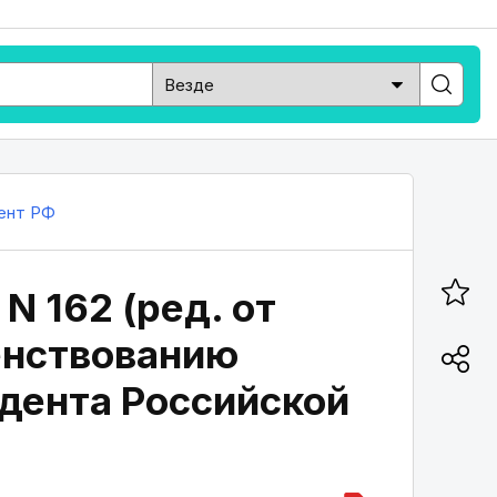
ент РФ
N 162 (ред. от
енствованию
дента Российской