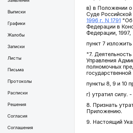
Заявления
в) в Положении 
Выписки
Суде Российской
1996 г. N 1791
"Об 
Графики
Федерации в Кон
Федерации, 1997, N 
Жалобы
пункт 7 изложить
Записки
"7. Деятельност
Листы
Управления Адми
полномочных пре
Письма
государственной 
Протоколы
пункты 8, 9 и 10 
Расписки
г) утратил силу. 
Решения
8. Признать утр
Приложению.
Согласия
9. Настоящий Ука
Соглашения