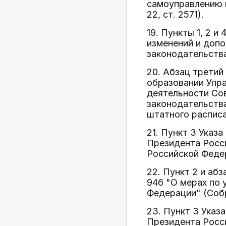
самоуправлению в
22, ст. 2571).
19. Пункты 1, 2 и
изменений и доп
законодательства 
20. Абзац третий
образовании Упр
деятельности Со
законодательства
штатного расписа
21. Пункт 3 Указ
Президента Росс
Российской Федера
22. Пункт 2 и аб
946 "О мерах по 
Федерации" (Собр
23. Пункт 3 Указ
Президента Росс