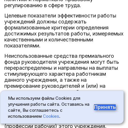
регулированию в сфере труда.
Целевые показатели эффективности работы
учреждений должны содержать
формализованные критерии определения
достижимых результатов работы, измеряемых
качественными и количественными
показателями.
Неиспользованные средства премиального
фонда руководителя учреждения могут быть
перераспределены и направлены на выплаты
стимулирующего характера работникам
данного учреждения, а также на
премирование руководителей и (или) на
стимулирующие выплаты работникам других
подведомственных учреждений.
Мы используем файлы Cookies для
улучшения работы сайта. Оставаясь на
Принять
14. Штатное расписание учреждения
сайте, Вы соглашаетесь с
утверждается руководителем учреждения и
использованием
Cookies
.
включает в себя все должности служащих
(профессии рабочих) этого учреждения.