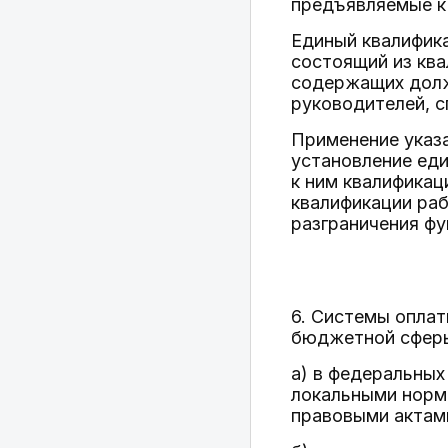
предъявляемые к
Единый квалифик
состоящий из кв
содержащих долж
руководителей, с
Применение указа
установление ед
к ним квалификац
квалификации раб
разграничения фу
6. Системы оплат
бюджетной сферы
а) в федеральных
локальными норм
правовыми актам