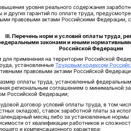
повышения уровня реального содержания заработ
 и других гарантий по оплате труда, предусмотр
ыми правовыми актами Российскими Федерации,
III. Перечень норм и условий оплаты труда, 
едеральными законами и иными нормативным
Российской Федерации
и для применения на территории Российской Фед
труда, установленные
Трудовым кодексом Российс
ативными правовыми актами Российской Федераци
размер оплаты труда, установленный федеральным
нная региональным соглашением о минимальной за
ом Российской Федерации;
рудовой договор условий оплаты труда, в том чис
тных окладов), ставок заработной платы за испо
 календарный месяц либо за установленные нормы
исимости от квалификации работников и сложност
ующего и компенсационного характера;