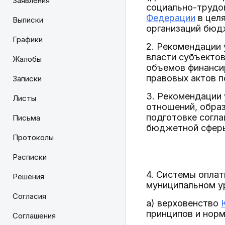
Заявления
социально-трудо
Федерации
в целя
Выписки
организаций бюд
Графики
2. Рекомендации
власти субъектов
Жалобы
объемов финанси
правовых актов п
Записки
3. Рекомендации
Листы
отношений, образ
подготовке согла
Письма
бюджетной сферы
Протоколы
Расписки
4. Системы опла
Решения
муниципальном у
Согласия
а) верховенство
принципов и нор
Соглашения