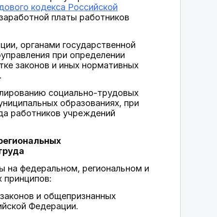
удового кодекса Российской
 заработной платы работников
ции, органами государственной
оуправления при определении
ке законов и иных нормативных
.
улированию социально-трудовых
униципальных образованиях, при
уда работников учреждений
 региональных
труда
ы на федеральном, региональном и
 принципов:
 законов и общепризнанных
ийской Федерации.