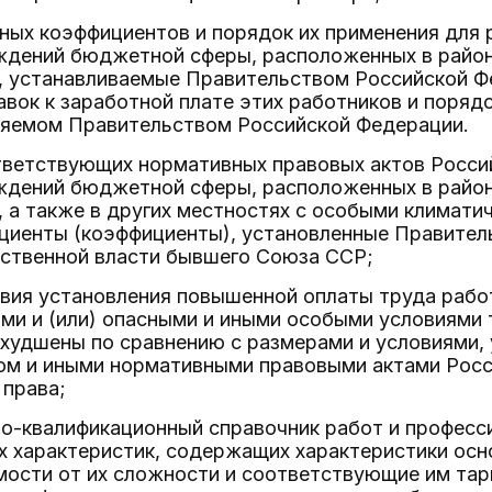
ных коэффициентов и порядок их применения для 
ждений бюджетной сферы, расположенных в район
х, устанавливаемые Правительством Российской Ф
вок к заработной плате этих работников и поряд
ляемом Правительством Российской Федерации.
тветствующих нормативных правовых актов Россий
ждений бюджетной сферы, расположенных в район
, а также в других местностях с особыми климат
циенты (коэффициенты), установленные Правител
рственной власти бывшего Союза ССР;
овия установления повышенной оплаты труда рабо
ми и (или) опасными и иными особыми условиями 
 ухудшены по сравнению с размерами и условиями
ом и иными нормативными правовыми актами Рос
 права;
о-квалификационный справочник работ и професси
х характеристик, содержащих характеристики осн
мости от их сложности и соответствующие им тар