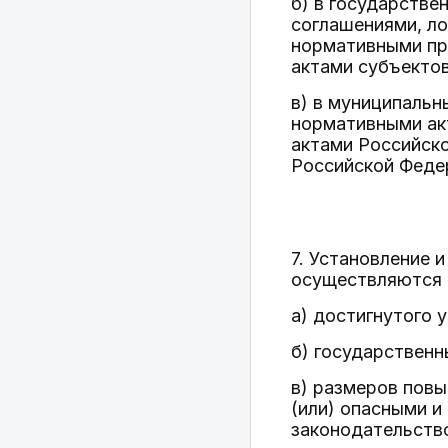
б) в государстве
соглашениями, л
нормативными пр
актами субъекто
в) в муниципальн
нормативными ак
актами Российск
Российской Феде
7. Установление
осуществляются 
а) достигнутого 
б) государственн
в) размеров повы
(или) опасными и
законодательств