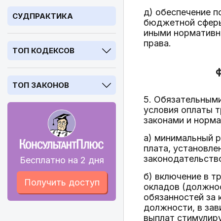
д) обеспечение 
СУДПРАКТИКА
бюджетной сферы
иными нормативн
права.
ТОП КОДЕКСОВ
ф
ТОП ЗАКОНОВ
5. Обязательным
условия оплаты 
законами и норм
а) минимальный 
плата, установле
законодательств
Бесплатно на 2 дня
б) включение в т
Получить доступ
окладов (должнос
обязанностей за
должности, в зав
выплат стимулир