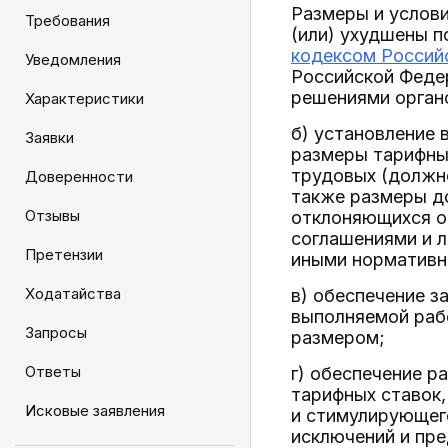
Размеры и услов
Требования
(или) ухудшены 
кодексом Россий
Уведомления
Российской Феде
решениями орган
Характеристики
б) установление
Заявки
размеры тарифных
трудовых (должно
Доверенности
также размеры до
Отзывы
отклоняющихся о
соглашениями и 
Претензии
иными нормативн
Ходатайства
в) обеспечение з
выполняемой рабо
Запросы
размером;
Ответы
г) обеспечение р
тарифных ставок,
Исковые заявления
и стимулирующего
исключений и пре