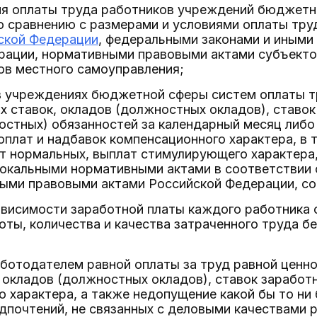
ия оплаты труда работников учреждений бюджетн
по сравнению с размерами и условиями оплаты тр
ской Федерации
, федеральными законами и иным
рации, нормативными правовыми актами субъекто
ов местного самоуправления;
 в учреждениях бюджетной сферы систем оплаты т
 ставок, окладов (должностных окладов), ставок
стных) обязанностей за календарный месяц либо 
плат и надбавок компенсационного характера, в т
т нормальных, выплат стимулирующего характера
локальными нормативными актами в соответствии 
ыми правовыми актами Российской Федерации, с
ависимости заработной платы каждого работника 
ты, количества и качества затраченного труда б
аботодателем равной оплаты за труд равной ценн
 окладов (должностных окладов), ставок заработ
 характера, а также недопущение какой бы то ни 
дпочтений, не связанных с деловыми качествами 