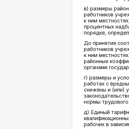
в) размеры район
работников учре
к ним местностя
процентных надба
порядке, опреде
До принятия соо
работников учре
к ним местностях
районные коэффи
органами госуда
г) размеры и усл
работах с вредны
снижены и (или)
законодательств
нормы трудового
д) Единый тарифн
квалификационны
рабочих в зависи