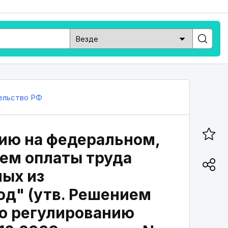
ельство РФ
ию на федеральном,
ем оплаты труда
мых из
од" (утв. Решением
по регулированию