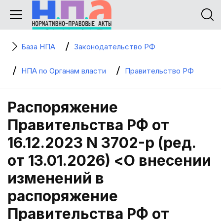
База НПА
Законодательство РФ
НПА по Органам власти
Правительство РФ
Распоряжение
Правительства РФ от
16.12.2023 N 3702-р (ред.
от 13.01.2026) <О внесении
изменений в
распоряжение
Правительства РФ от