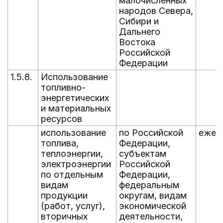
малочисленных
народов Севера,
Сибири и
Дальнего
Востока
Российской
Федерации
1.5.8.
Использование
топливно-
энергетических
и материальных
ресурсов
использование
по Российской
ежег
топлива,
Федерации,
теплоэнергии,
субъектам
электроэнергии
Российской
по отдельным
Федерации,
видам
федеральным
продукции
округам, видам
(работ, услуг),
экономической
вторичных
деятельности,