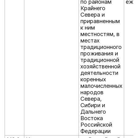
по районам
еже
Крайнего
Севера и
приравненным
к ним
местностям, в
местах
традиционного
проживания и
традиционной
хозяйственной
деятельности
коренных
малочисленных
народов
Севера,
Сибири и
Дальнего
Востока
Российской
Федерации