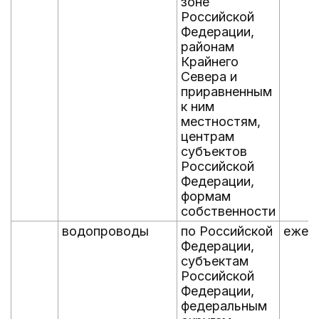
зоне
Российской
Федерации,
районам
Крайнего
Севера и
приравненным
к ним
местностям,
центрам
субъектов
Российской
Федерации,
формам
собственности
водопроводы
по Российской
ежег
Федерации,
субъектам
Российской
Федерации,
федеральным