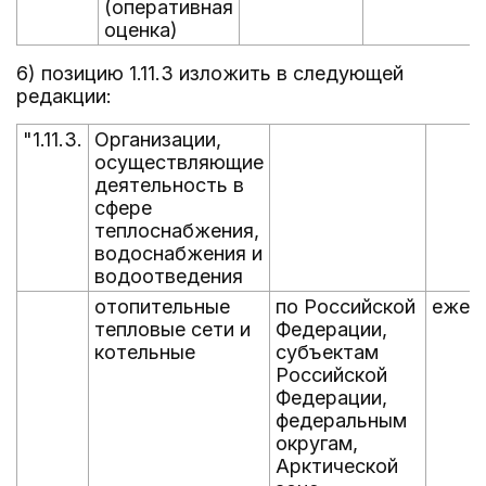
(оперативная
оценка)
6) позицию 1.11.3 изложить в следующей
редакции:
"1.11.3.
Организации,
осуществляющие
деятельность в
сфере
теплоснабжения,
водоснабжения и
водоотведения
отопительные
по Российской
ежег
тепловые сети и
Федерации,
котельные
субъектам
Российской
Федерации,
федеральным
округам,
Арктической