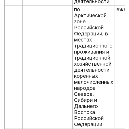
деятельности
по
ежег
Арктической
зоне
Российской
Федерации, в
местах
традиционного
проживания и
традиционной
хозяйственной
деятельности
коренных
малочисленных
народов
Севера,
Сибири и
Дальнего
Востока
Российской
Федерации