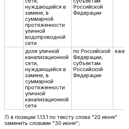
сети,
субъектам
нуждающейся в
Российской
замене, в
Федерации
суммарной
протяженности
уличной
водопроводной
сети
доля уличной
по Российской
ежег
канализационной
Федерации,
сети,
субъектам
нуждающейся в
Российской
замене, в
Федерации
суммарной
протяженности
уличной
канализационной
сети
7) в позиции 1.13.1 по тексту слова "20 июня"
заменить словами "30 июня";