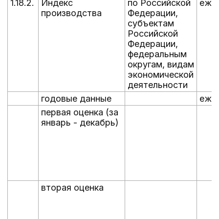
1.18.2.
Индекс
по Российской
еже
производства
Федерации,
субъектам
Российской
Федерации,
федеральным
округам, видам
экономической
деятельности
годовые данные
еже
первая оценка (за
январь - декабрь)
вторая оценка