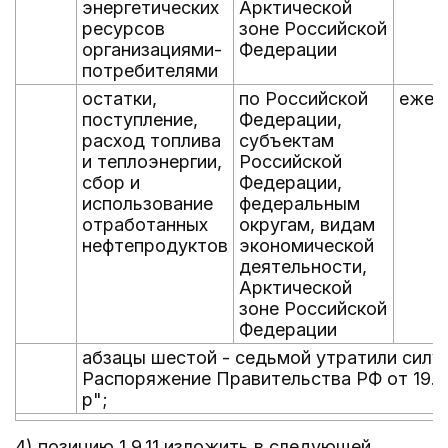
энергетических
Арктической
ресурсов
зоне Российской
организациями-
Федерации
потребителями
остатки,
по Российской
ежег
поступление,
Федерации,
расход топлива
субъектам
и теплоэнергии,
Российской
сбор и
Федерации,
использование
федеральным
отработанных
округам, видам
нефтепродуктов
экономической
деятельности,
Арктической
зоне Российской
Федерации
абзацы шестой - седьмой утратили силу.
Распоряжение Правительства РФ от 19.1
р";
4) позицию 1.9.11 изложить в следующей