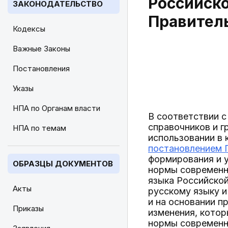
Российско
ЗАКОНОДАТЕЛЬСТВО
Правитель
Кодексы
Важные Законы
Постановления
Указы
НПА по Органам власти
В соответствии с
справочников и г
НПА по темам
использовании в 
постановлением П
формирования и 
ОБРАЗЦЫ ДОКУМЕНТОВ
нормы современно
языка Российской
Акты
русскому языку и
и на основании 
Приказы
изменения, котор
нормы современно