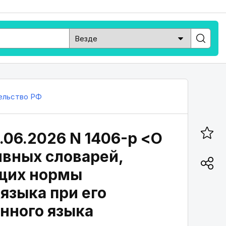
ельство РФ
.06.2026 N 1406-р <О
ивных словарей,
ющих нормы
языка при его
енного языка