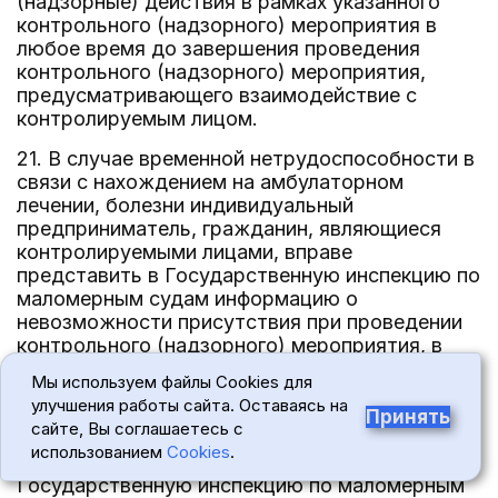
(надзорные) действия в рамках указанного
контрольного (надзорного) мероприятия в
любое время до завершения проведения
контрольного (надзорного) мероприятия,
предусматривающего взаимодействие с
контролируемым лицом.
21. В случае временной нетрудоспособности в
связи с нахождением на амбулаторном
лечении, болезни индивидуальный
предприниматель, гражданин, являющиеся
контролируемыми лицами, вправе
представить в Государственную инспекцию по
маломерным судам информацию о
невозможности присутствия при проведении
контрольного (надзорного) мероприятия, в
связи с чем проведение контрольного
Мы используем файлы Cookies для
(надзорного) мероприятия переносится на
улучшения работы сайта. Оставаясь на
срок, необходимый для устранения
Принять
сайте, Вы соглашаетесь с
обстоятельства, послужившего поводом для
использованием
Cookies
.
направления указанной информации в
Государственную инспекцию по маломерным