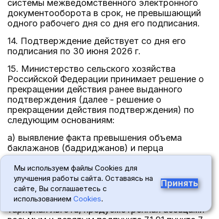
системы межведомственного электронного
документооборота в срок, не превышающий
одного рабочего дня со дня его подписания.
14. Подтверждение действует со дня его
подписания по 30 июня 2026 г.
15. Министерство сельского хозяйства
Российской Федерации принимает решение о
прекращении действия ранее выданного
подтверждения (далее - решение о
прекращении действия подтверждения) по
следующим основаниям:
а) выявление факта превышения объема
баклажанов (бадриджанов) и перца
стручкового сладкого, распределенного
заявителю в соответствии с Правилами
Мы используем файлы Cookies для
распределения объемов баклажанов
улучшения работы сайта. Оставаясь на
Принять
(бадриджанов) и перца стручкового сладкого,
сайте, Вы соглашаетесь с
в отношении которых предоставляется
использованием
Cookies
.
тарифная льгота, предусмотренная абзацами