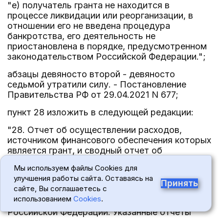
"е) получатель гранта не находится в
процессе ликвидации или реорганизации, в
отношении его не введена процедура
банкротства, его деятельность не
приостановлена в порядке, предусмотренном
законодательством Российской Федерации.";
абзацы девяносто второй - девяносто
седьмой утратили силу. - Постановление
Правительства РФ от 29.04.2021 N 677;
пункт 28 изложить в следующей редакции:
"28. Отчет об осуществлении расходов,
источником финансового обеспечения которых
является грант, и сводный отчет об
осуществлении расходов, источником
Мы используем файлы Cookies для
финансового обеспечения которых является
улучшения работы сайта. Оставаясь на
грант, представляются ежеквартально и
Принять
сайте, Вы соглашаетесь с
ежегодно получателями гранта в
использованием
Cookies
.
Министерство науки и высшего образования
Российской Федерации. Указанные отчеты