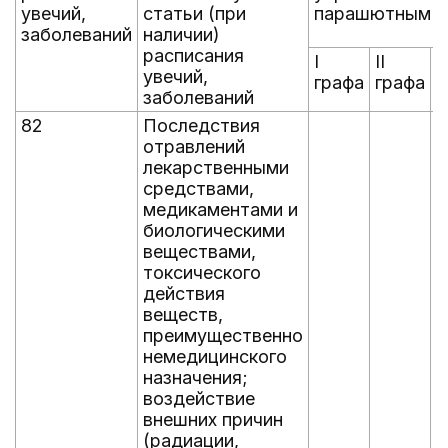
увечий,
статьи (при
парашютным п
заболеваний
наличии)
расписания
I
II
II
увечий,
графа
графа
г
заболеваний
82
Последствия
отравлений
лекарственными
средствами,
медикаментами и
биологическими
веществами,
токсического
действия
веществ,
преимущественно
немедицинского
назначения;
воздействие
внешних причин
(радиации,