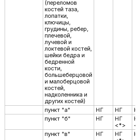
(переломов
костей таза,
лопатки,
ключицы,
грудины, ребер,
плечевой,
лучевой и
локтевой костей,
шейки бедра и
бедренной
кости,
большеберцовой
и малоберцовой
костей,
надколенника и
других костей)
пункт "а"
НГ
НГ
Н
пункт "б"
НГ
НГ
Н
<*>
<
пункт "в"
НГ
НГ
Н