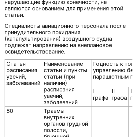
нарушающие функцию конечности, не
являются основанием для применения этой
статьи.
Специалисты авиационного персонала после
принудительного покидания
(катапультирования) воздушного судна
подлежат направлению на внеплановое
освидетельствование.
Статья
Наименование
Годность к пол
расписания
статьи и пункты
управлению бе
увечий,
статьи (при
парашютным пр
заболеваний
наличии)
расписания
I
II
III
увечий,
графа
графа
гр
заболеваний
80
Травмы
внутренних
органов грудной
полости,
брюшной