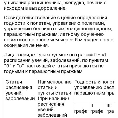
ушивания ран кишечника, желудка, печени с
исходом в выздоровление.
Освидетельствование с целью определения
годности к полетам, управлению полетами,
управлению беспилотным воздушным судном,
парашютным прыжкам, летному обучению
возможно не ранее чем через 6 месяцев после
окончания лечения.
Лица, освидетельствуемые по графам II - VI
расписания увечий, заболеваний, по пунктам
"б" и "в" настоящей статьи признаются не
годными к парашютным прыжкам.
Статья
Наименование
Годность к полета
расписания
статьи и
управлению беспи
увечий,
пункты статьи
парашютным прыж
заболеваний
(при наличии)
расписания
I
II
III
увечий,
графа
графа
граф
заболеваний