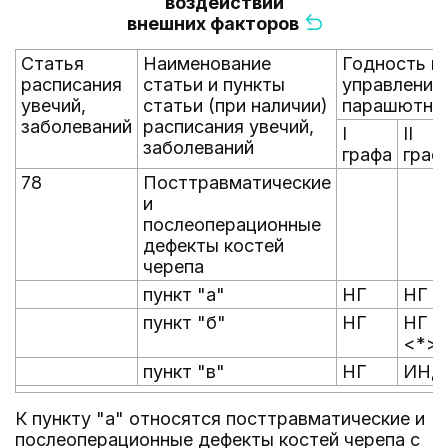
воздействий
внешних факторов
Статья
Наименование
Годность к
расписания
статьи и пункты
управлению
увечий,
статьи (при наличии)
парашютным
заболеваний
расписания увечий,
I
II
заболеваний
графа
граф
78
Посттравматические
и
послеоперационные
дефекты костей
черепа
пункт "а"
НГ
НГ
пункт "б"
НГ
НГ
<*>
пункт "в"
НГ
ИНД
К пункту "а" относятся посттравматические и
послеоперационные дефекты костей черепа с