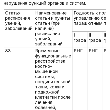
нарушения функций органов и систем.
Статья
Наименование
Годность к поле
расписания
статьи и пункты
управлению бес
увечий,
статьи (при
парашютным пры
заболеваний
наличии)
расписания
I
II
III
увечий,
графа
графа
гр
заболеваний
83
Временные
ВНГ
ВНГ
ВН
функциональные
расстройства
костно-
мышечной
системы,
соединительной
ткани, кожи и
подкожной
клетчатки после
лечения
болезней,