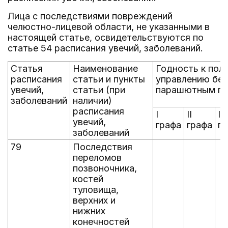
Лица с последствиями повреждений
челюстно-лицевой области, не указанными в
настоящей статье, освидетельствуются по
статье 54 расписания увечий, заболеваний.
Статья
Наименование
Годность к пол
расписания
статьи и пункты
управлению бе
увечий,
статьи (при
парашютным пр
заболеваний
наличии)
расписания
I
II
III
увечий,
графа
графа
гр
заболеваний
79
Последствия
переломов
позвоночника,
костей
туловища,
верхних и
нижних
конечностей