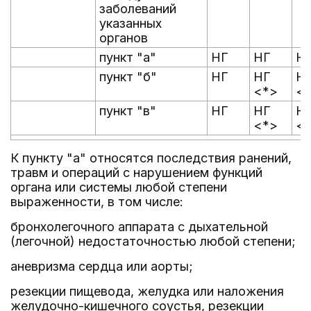
заболеваний
указанных
органов
пункт "а"
НГ
НГ
Н
пункт "б"
НГ
НГ
Н
<*>
<
пункт "в"
НГ
НГ
Н
<*>
<
К пункту "а" относятся последствия ранений,
травм и операций с нарушением функций
органа или системы любой степени
выраженности, в том числе:
бронхолегочного аппарата с дыхательной
(легочной) недостаточностью любой степени;
аневризма сердца или аорты;
резекции пищевода, желудка или наложения
желудочно-кишечного соустья, резекции