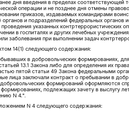
ранее дня введения в пределах соответствующей 
ческой операции и не позднее дня отмены правов
сновании приказов, издаваемых командирами воинс
 органов и подразделений федеральных органов и
 проведения указанных контртеррористических оп
чении в госпиталях и других лечебных учреждения
 или заболевания при выполнении задач контртерр
ктом 14(1) следующего содержания:
пребывавших в добровольческих формированиях, для
статьей 13.1 Закона либо для определения их прав
астью пятой статьи 49 Закона федеральными орга
ые лица заключали контракт о пребывании в доб
 добровольческих формирований оформляются спр
формированиях, подлежащих зачету в выслугу лет
нию N 4.".
иложением N 4 следующего содержания: