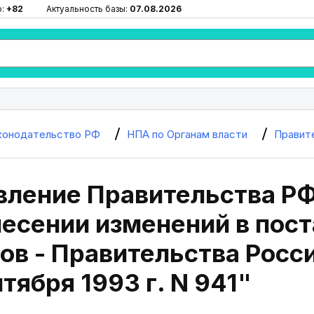
ю:
+82
Актуальность базы:
07.08.2026
конодательство РФ
НПА по Органам власти
Правит
вление Правительства РФ
несении изменений в пос
ов - Правительства Росс
нтября 1993 г. N 941"