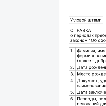
Угловой штамп
СПРАВКА
о периодах преб
законом "Об обо
1.
Фамилия, имя
формировании
(далее - доб
2.
Дата рожден
3.
Место рожде
4.
Документ, уд
наименование
5.
Дата заключе
6.
Периоды, под
оснований дл