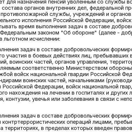
 лет для назначения пенсий уволенным со службы 
 состава органов внутренних дел, федеральной 
 противопожарной службы, учреждений и органов
ельного исполнения Российской Федерации, войск
тывать время выполнения задач в составе добров
 Федеральным законом "Об обороне" (далее - доб
в льготном исчислении:
олнения задач в составе добровольческих формиро
о участия в боевых действиях лиц, пребывавших 
ий, воинских частей, органов управления, террит
еляемым соответственно Министерством обороны
бой войск национальной гвардии Российской Феде
дирами воинских частей, начальниками (руководи
 Российской Федерации, войск национальной гвар
го нахождения на лечении в госпиталях и других 
я, контузии, увечья или заболевания в связи с н
олнения задач в составе добровольческих формиро
ч контртеррористических операций лицами, преб
а территориях, в пределах которых введен прав