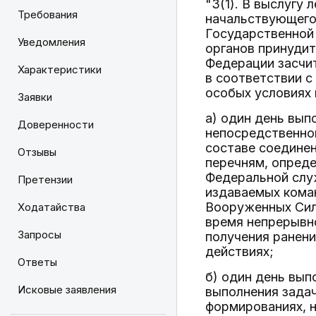
"3(1). В выслугу
Требования
начальствующего
Государственной
Уведомления
органов принудит
Федерации засчи
Характеристики
в соответствии с
особых условиях 
Заявки
а) один день вып
Доверенности
непосредственног
составе соединен
Отзывы
перечням, опред
Федеральной служ
Претензии
издаваемых коман
Вооруженных Сил
Ходатайства
время непрерывно
Запросы
получения ранени
действиях;
Ответы
б) один день вып
Исковые заявления
выполнения зада
формированиях, н