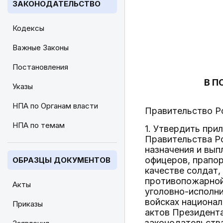
ЗАКОНОДАТЕЛЬСТВО
Кодексы
Важные Законы
Постановления
В П
Указы
НПА по Органам власти
Правительство Р
НПА по темам
1. Утвердить при
Правительства Ро
назначения и вып
офицеров, прапо
ОБРАЗЦЫ ДОКУМЕНТОВ
качестве солдат,
противопожарной
Акты
уголовно-исполни
войсках национал
Приказы
актов Президента
законодательства 