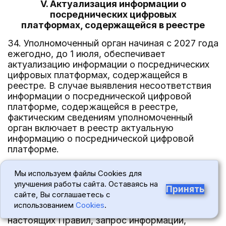
V. Актуализация информации о
посреднических цифровых
платформах, содержащейся в реестре
34. Уполномоченный орган начиная с 2027 года
ежегодно, до 1 июля, обеспечивает
актуализацию информации о посреднических
цифровых платформах, содержащейся в
реестре. В случае выявления несоответствия
информации о посреднической цифровой
платформе, содержащейся в реестре,
фактическим сведениям уполномоченный
орган включает в реестр актуальную
информацию о посреднической цифровой
платформе.
35. В целях актуализации информации о
Мы используем файлы Cookies для
посреднических цифровых платформах,
улучшения работы сайта. Оставаясь на
содержащейся в реестре, уполномоченный
Принять
сайте, Вы соглашаетесь с
орган вправе направить в федеральные органы
использованием
Cookies
.
исполнительной власти, указанные в пункте 12
настоящих Правил, запрос информации,