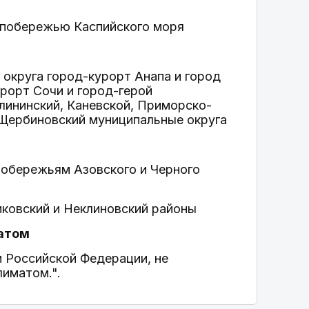
 побережью Каспийского моря
округа город-курорт Анапа и город
урорт Сочи и город-герой
лининский, Каневской, Приморско-
 Щербиновский муниципальные округа
побережьям Азовского и Черного
иковский и Неклиновский районы
матом
 Российской Федерации, не
лиматом.".