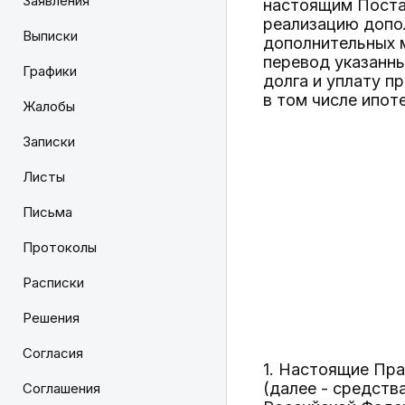
Заявления
настоящим Поста
реализацию допо
Выписки
дополнительных м
перевод указанны
Графики
долга и уплату п
в том числе ипот
Жалобы
Записки
Листы
Письма
Протоколы
Расписки
Решения
Согласия
1. Настоящие Пра
(далее - средств
Соглашения