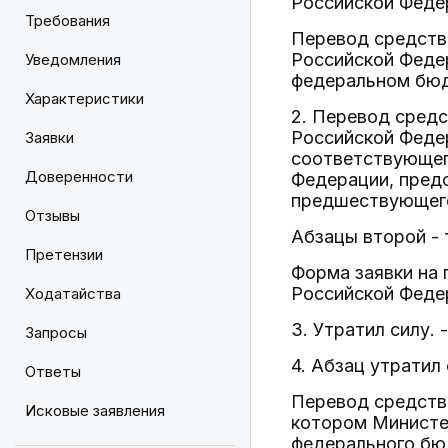
Российской Феде
Требования
Перевод средств
Российской Федер
Уведомления
федеральном бюд
Характеристики
2. Перевод сред
Российской Федер
Заявки
соответствующего
Доверенности
Федерации, пред
предшествующего
Отзывы
Абзацы второй - 
Претензии
Форма заявки на
Российской Феде
Ходатайства
3. Утратил силу.
Запросы
4. Абзац утратил
Ответы
Перевод средств 
Исковые заявления
котором Министе
федерального бюд