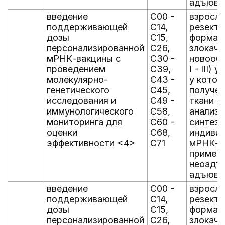
адъюва
введение
C00 -
взрослы
поддерживающей
C14,
резект
дозы
C15,
формам
персонализированной
C26,
злокаче
мРНК-вакцины с
C30 -
новообр
проведением
C39,
I - III)
молекулярно-
C43 -
у кото
генетического
C45,
получен
исследования и
C49 -
ткани д
иммунологического
C58,
анализ
мониторинга для
C60 -
синтез
оценки
C68,
индиви
эффективности <4>
C71
мРНК-в
применя
неоадъ
адъюва
введение
C00 -
взрослы
поддерживающей
C14,
резект
дозы
C15,
формам
персонализированной
C26,
злокаче