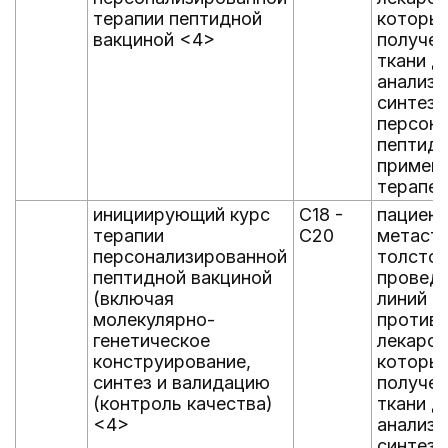
терапии пептидной
которы
вакциной <4>
получен
ткани д
анализ
синтез
персон
пептидн
применя
терапев
инициирующий курс
C18 -
пациент
терапии
C20
метаст
персонализированной
толстой
пептидной вакциной
проведе
(включая
линий
молекулярно-
против
генетическое
лекарст
конструирование,
которы
синтез и валидацию
получен
(контроль качества)
ткани д
<4>
анализ
синтез