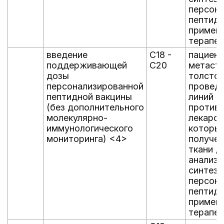
персон
пептидн
применя
терапев
введение
C18 -
пациент
поддерживающей
C20
метаст
дозы
толстой
персонализированной
проведе
пептидной вакцины
линий
(без дополнительного
против
молекулярно-
лекарст
иммунологического
которы
мониторинга) <4>
получен
ткани д
анализ
синтез
персон
пептидн
применя
терапев