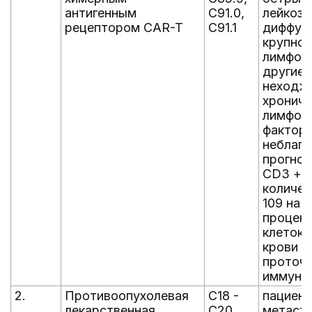
антигенным
C91.0,
лейкоз;
рецептором CAR-T
C91.1
диффузн
крупнок
лимфом
другие 
неходж
хрониче
лимфоле
фактор
неблаго
прогноз
CD3 + Т
количес
109 на л
процент
клеток 
крови п
проточ
иммуно
2.
Противоопухолевая
C18 -
пациент
лекарственная
C20
метаст