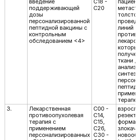
введение
C18 -
пациент
поддерживающей
C20
метаст
дозы
толстой
персонализированной
проведе
пептидной вакцины с
линий
контрольным
против
обследованием <4>
лекарст
которы
получен
ткани д
анализ
синтез
персон
пептидн
применя
терапев
3.
Лекарственная
C00 -
взрослы
противоопухолевая
C14,
резект
терапия с
C15,
формам
применением
C26,
злокаче
персонализированных
C30 -
новообр