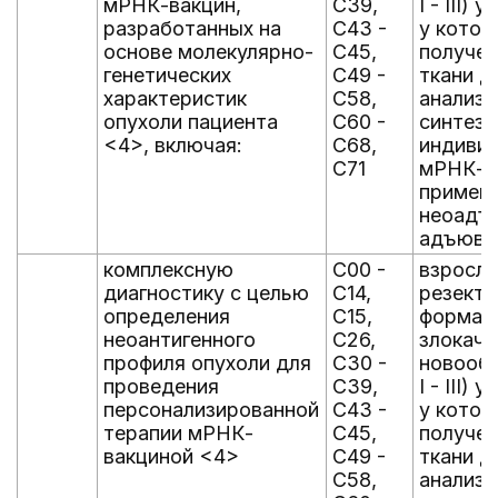
мРНК-вакцин,
C39,
I - III)
разработанных на
C43 -
у кото
основе молекулярно-
C45,
получен
генетических
C49 -
ткани д
характеристик
C58,
анализ
опухоли пациента
C60 -
синтез
<4>, включая:
C68,
индиви
C71
мРНК-в
применя
неоадъ
адъюва
комплексную
C00 -
взрослы
диагностику с целью
C14,
резект
определения
C15,
формам
неоантигенного
C26,
злокаче
профиля опухоли для
C30 -
новообр
проведения
C39,
I - III)
персонализированной
C43 -
у кото
терапии мРНК-
C45,
получен
вакциной <4>
C49 -
ткани д
C58,
анализ