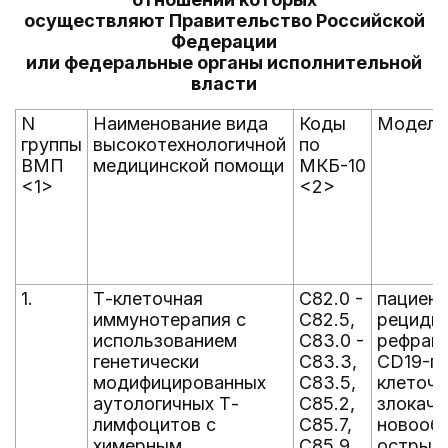
осуществляют Правительство Российской
Федерации
или федеральные органы исполнительной
власти
N
Наименование вида
Коды
Модель
группы
высокотехнологичной
по
ВМП
медицинской помощи
МКБ-10
<1>
<2>
1.
Т-клеточная
C82.0 -
пациент
иммунотерапия с
C82.5,
рециди
использованием
C83.0 -
рефрак
генетически
C83.3,
CD19-по
модифицированных
C83.5,
клеточ
аутологичных Т-
C85.2,
злокаче
лимфоцитов с
C85.7,
новообр
химерным
C85.9,
острый