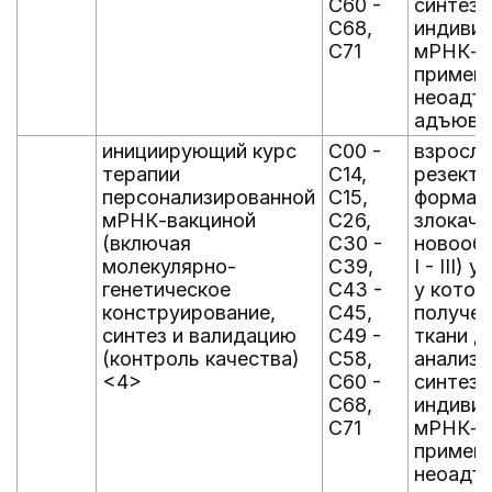
C60 -
синтез
C68,
индиви
C71
мРНК-в
применя
неоадъ
адъюва
инициирующий курс
C00 -
взрослы
терапии
C14,
резект
персонализированной
C15,
формам
мРНК-вакциной
C26,
злокаче
(включая
C30 -
новообр
молекулярно-
C39,
I - III)
генетическое
C43 -
у кото
конструирование,
C45,
получен
синтез и валидацию
C49 -
ткани д
(контроль качества)
C58,
анализ
<4>
C60 -
синтез
C68,
индиви
C71
мРНК-в
применя
неоадъ