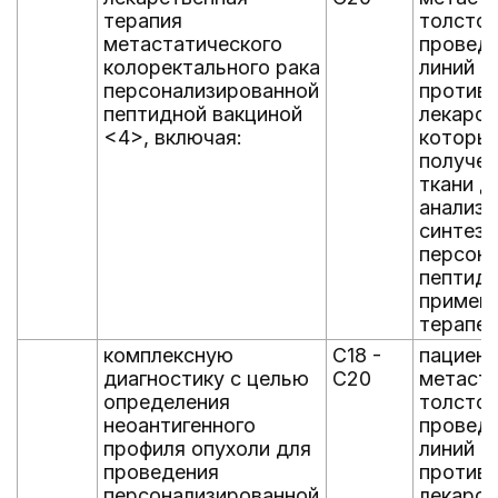
терапия
толстой
метастатического
проведе
колоректального рака
линий
персонализированной
против
пептидной вакциной
лекарст
<4>, включая:
которы
получен
ткани д
анализ
синтез
персон
пептидн
применя
терапев
комплексную
C18 -
пациент
диагностику с целью
C20
метаст
определения
толстой
неоантигенного
проведе
профиля опухоли для
линий
проведения
против
персонализированной
лекарст