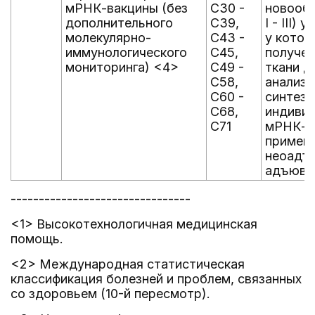
мРНК-вакцины (без
C30 -
новообр
дополнительного
C39,
I - III)
молекулярно-
C43 -
у кото
иммунологического
C45,
получен
мониторинга) <4>
C49 -
ткани д
C58,
анализ
C60 -
синтез
C68,
индиви
C71
мРНК-в
применя
неоадъ
адъюва
--------------------------------
<1> Высокотехнологичная медицинская
помощь.
<2> Международная статистическая
классификация болезней и проблем, связанных
со здоровьем (10-й пересмотр).