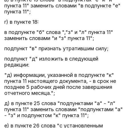
пункта 11" заменить словами "в подпункте "е"
пункта 11";
г) в пункте 18:
в подпункте "б" слова ","з" и "л" пункта 11"
заменить словами "и "з" пункта 11";
подпункт "в" признать утратившим силу;
подпункт "д" изложить в следующей
редакции:
"д) информации, указанной в подпункте "к"
пункта 11 настоящего документа, - в срок не
позднее 5 рабочих дней после завершения
отчетного месяца.";
д) в пункте 25 слова "подпунктами "а" - "л"
пункта 11" заменить словами "подпунктами "а"
- "з" и подпунктом "к" пункта 11";
е) в пункте 26 слова "с установленным