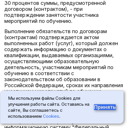
30 процентов суммы, предусмотренной
договором (контрактом), - при
подтверждении занятости участника
мероприятий по обучению.
Выполнение обязательств по договорам
(контрактам) подтверждается актом
выполненных работ (услуг), который должен
содержать информацию о документах о
квалификации, выдаваемых организациями,
осуществляющими образовательную
деятельность, участникам мероприятий по
обучению в соответствии с
законодательством об образовании в
Российской Федерации, сроках их направления
участникам мероприятий по обучению,
прошедшим профессиональное обучение и
Мы используем файлы Cookies для
получившим дополнительное
улучшения работы сайта. Оставаясь на
Принять
профессиональное образование, а также
сайте, Вы соглашаетесь с
внесении сведений о документах о
использованием
Cookies
.
квалификации в федеральную
информационную систему "Федеральный