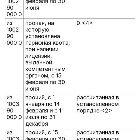
1002
февраля по 30
90
июня
000 0
из
прочая, на
0 <4>
1002
которую
90
установлена
000 0
тарифная квота,
при наличии
лицензии,
выданной
компетентным
органом, с 15
февраля по 30
июня
из
прочий, с 1
рассчитанная в
1003
января по 14
установленном
90
февраля и с 1
порядке <2>
000 0
июля по 31
декабря
из
прочий, с 15
рассчитанная в
1003
февраля по 30
установленном