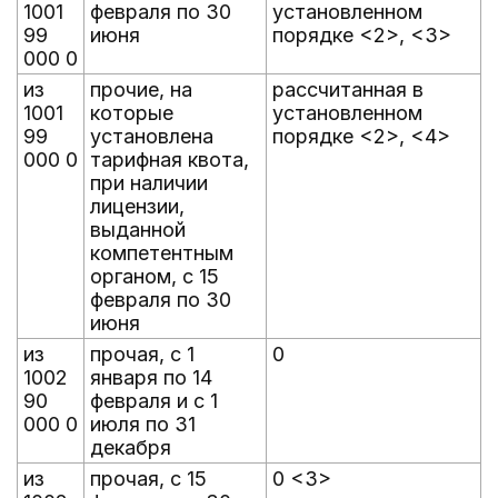
1001
февраля по 30
установленном
99
июня
порядке <2>, <3>
000 0
из
прочие, на
рассчитанная в
1001
которые
установленном
99
установлена
порядке <2>, <4>
000 0
тарифная квота,
при наличии
лицензии,
выданной
компетентным
органом, с 15
февраля по 30
июня
из
прочая, с 1
0
1002
января по 14
90
февраля и с 1
000 0
июля по 31
декабря
из
прочая, с 15
0 <3>