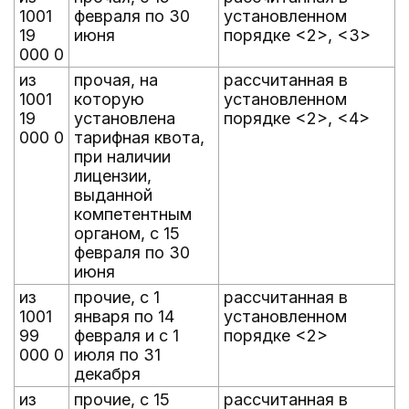
1001
февраля по 30
установленном
19
июня
порядке <2>, <3>
000 0
из
прочая, на
рассчитанная в
1001
которую
установленном
19
установлена
порядке <2>, <4>
000 0
тарифная квота,
при наличии
лицензии,
выданной
компетентным
органом, с 15
февраля по 30
июня
из
прочие, с 1
рассчитанная в
1001
января по 14
установленном
99
февраля и с 1
порядке <2>
000 0
июля по 31
декабря
из
прочие, с 15
рассчитанная в