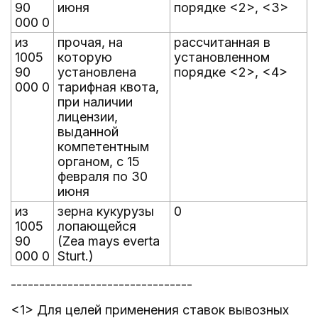
90
июня
порядке <2>, <3>
000 0
из
прочая, на
рассчитанная в
1005
которую
установленном
90
установлена
порядке <2>, <4>
000 0
тарифная квота,
при наличии
лицензии,
выданной
компетентным
органом, с 15
февраля по 30
июня
из
зерна кукурузы
0
1005
лопающейся
90
(Zea mays everta
000 0
Sturt.)
--------------------------------
<1> Для целей применения ставок вывозных