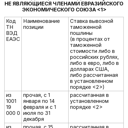
НЕ ЯВЛЯЮЩИЕСЯ ЧЛЕНАМИ ЕВРАЗИЙСКОГО
ЭКОНОМИЧЕСКОГО СОЮЗА <1>
Код
Наименование
Ставка вывозной
ТН
позиции
таможенной
ВЭД
пошлины
ЕАЭС
(в процентах от
таможенной
стоимости либо в
российских рублях,
либо в евро, либо в
долларах США,
либо рассчитанная
в установленном
порядке <2>)
из
прочая, с 1
рассчитанная в
1001
января по 14
установленном
19
февраля и с 1
порядке <2>
000 0
июля по 31
декабря
из
прочая, с 15
рассчитанная в