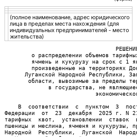
(полное наименование, адрес юридического
лица в пределах места нахождения (для
индивидуальных предпринимателей - место
жительства)
                                 РЕШЕНИЕ
        о распределении объемов тарифны
        ячмень и кукурузу на срок с 1 я
        произведенные на территориях До
      Луганской Народной Республики, За
       области, вывозимые за пределы те
             в государства, не являющие
                           экономическог
    В  соответствии  с  пунктом  3  пос
Федерации  от  23  декабря  2025 г. N 2
тарифных  квот,  установлении  ставок  
пшеницы и меслина, ячменя и кукурузы, п
Народной  Республики,  Луганской  Народ