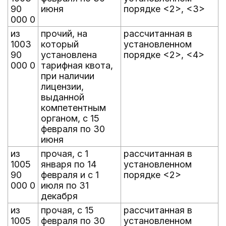
90
июня
порядке <2>, <3>
000 0
из
прочий, на
рассчитанная в
1003
который
установленном
90
установлена
порядке <2>, <4>
000 0
тарифная квота,
при наличии
лицензии,
выданной
компетентным
органом, с 15
февраля по 30
июня
из
прочая, с 1
рассчитанная в
1005
января по 14
установленном
90
февраля и с 1
порядке <2>
000 0
июля по 31
декабря
из
прочая, с 15
рассчитанная в
1005
февраля по 30
установленном