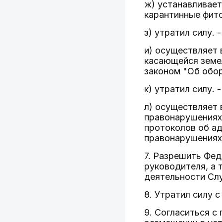
ж) устанавливает
карантинные фит
з) утратил силу. 
и) осуществляет 
касающейся земе
законом "Об обор
к) утратил силу.
л) осуществляет 
правонарушениях 
протоколов об а
правонарушениях 
7. Разрешить Фе
руководителя, а 
деятельности Сл
8. Утратил силу с
9. Согласиться с