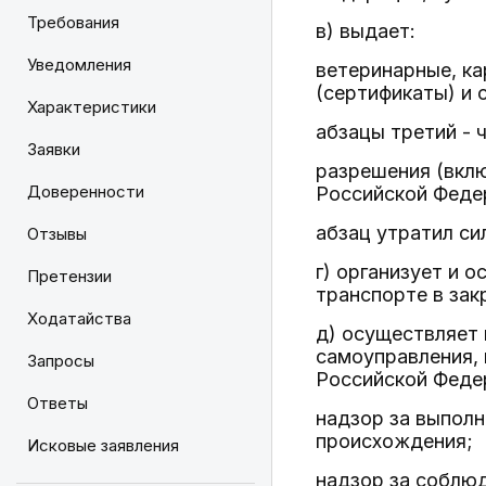
Требования
в) выдает:
Уведомления
ветеринарные, к
(сертификаты) и 
Характеристики
абзацы третий - 
Заявки
разрешения (вклю
Доверенности
Российской Федер
абзац утратил си
Отзывы
г) организует и 
Претензии
транспорте в зак
Ходатайства
д) осуществляет 
самоуправления,
Запросы
Российской Федер
Ответы
надзор за выпол
происхождения;
Исковые заявления
надзор за соблю