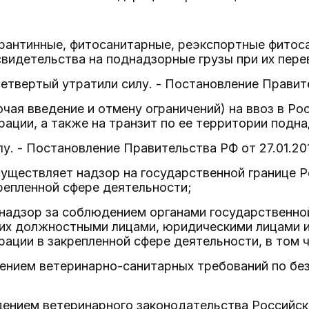
арантинные, фитосанитарные, реэкспортные фитос
свидетельства на поднадзорные грузы при их пере
четвертый утратили силу. - Постановление Правите
чая введение и отмену ограничений) на ввоз в Ро
ации, а также на транзит по ее территории подна
лу. - Постановление Правительства РФ от 27.01.201
осуществляет надзор на государственной границе 
репленной сфере деятельности;
надзор за соблюдением органами государственной
 их должностными лицами, юридическими лицами 
ации в закрепленной сфере деятельности, в том ч
нением ветеринарно-санитарных требований по бе
дением ветеринарного законодательства Российск