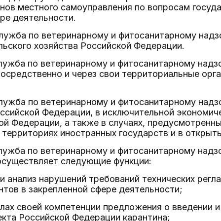
нов местного самоуправления по вопросам госуда
ре деятельности.
лужба по ветеринарному и фитосанитарному надз
льского хозяйства Российской Федерации.
служба по ветеринарному и фитосанитарному надз
посредственно и через свои территориальные орг
служба по ветеринарному и фитосанитарному надз
ссийской Федерации, в исключительной экономиче
ой Федерации, а также в случаях, предусмотрен
 территориях иностранных государств и в открыт
служба по ветеринарному и фитосанитарному надз
 осуществляет следующие функции:
 и анализ нарушений требований технических регл
тов в закрепленной сфере деятельности;
елах своей компетенции предложения о введении 
екта Российской Федерации карантина;