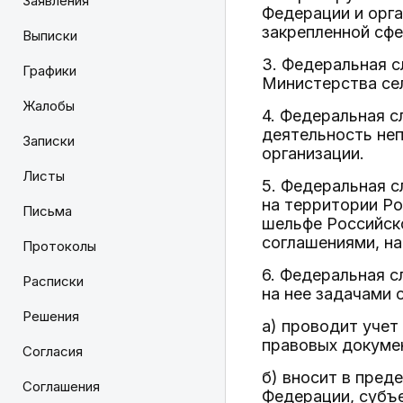
Заявления
Федерации и орга
закрепленной сфе
Выписки
3. Федеральная с
Графики
Министерства се
Жалобы
4. Федеральная 
деятельность не
Записки
организации.
Листы
5. Федеральная 
на территории Ро
Письма
шельфе Российск
соглашениями, на
Протоколы
6. Федеральная 
Расписки
на нее задачами
Решения
а) проводит учет
правовых докумен
Согласия
б) вносит в пред
Соглашения
Федерации, субъ