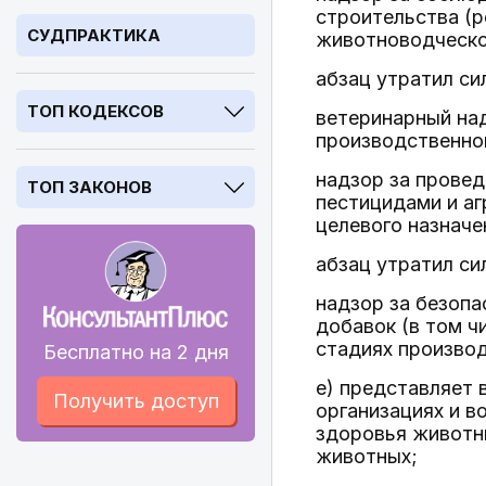
строительства (р
СУДПРАКТИКА
животноводческой
абзац утратил си
ТОП КОДЕКСОВ
ветеринарный над
производственно
надзор за провед
ТОП ЗАКОНОВ
пестицидами и а
целевого назначе
абзац утратил си
надзор за безопа
добавок (в том ч
стадиях произво
Бесплатно на 2 дня
е) представляет
Получить доступ
организациях и в
здоровья животн
животных;