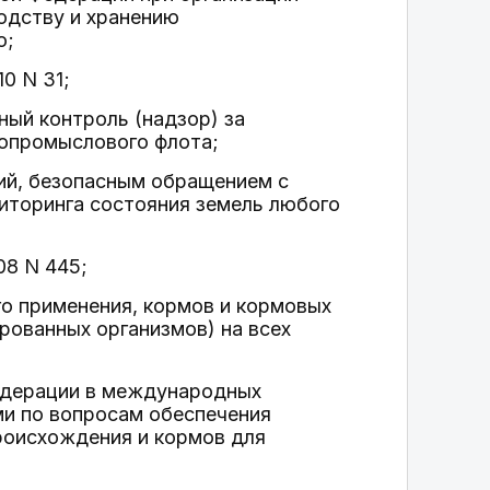
одству и хранению
ю;
0 N 31;
ый контроль (надзор) за
бопромыслового флота;
ний, безопасным обращением с
иторинга состояния земель любого
08 N 445;
го применения, кормов и кормовых
рованных организмов) на всех
Федерации в международных
ми по вопросам обеспечения
роисхождения и кормов для