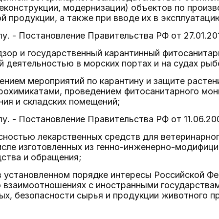
еконструкции, модернизации) объектов по произв
 продукции, а также при вводе их в эксплуатаци
лу. - Постановление Правительства РФ от 27.01.201
зор и государственный карантинный фитосанитарн
й деятельностью в морских портах и на судах ры
ением мероприятий по карантину и защите расте
грохимикатами, проведением фитосанитарного мон
ния и складских помещений;
лу. - Постановление Правительства РФ от 11.06.20
сностью лекарственных средств для ветеринарно
исле изготовленных из генно-инженерно-модифици
дства и обращения;
 в установленном порядке интересы Российской 
о взаимоотношениях с иностранными государства
ых, безопасности сырья и продукции животного п