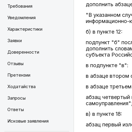
дополнить абзац
Требования
"В указанном слу
Уведомления
информационно-к
Характеристики
б) в пункте 12:
Заявки
подпункт "б" пос
дополнить словам
Доверенности
субъекта Российс
Отзывы
в подпункте "в":
Претензии
в абзаце втором 
в абзаце третьем
Ходатайства
абзац четвертый 
Запросы
самоуправления"
Ответы
в) в пункте 18:
Исковые заявления
абзац первый из