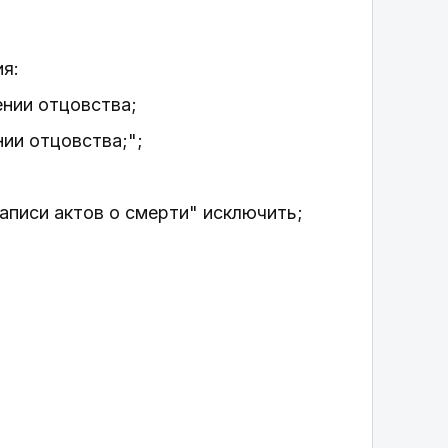
я:
ении отцовства;
нии отцовства;";
записи актов о смерти" исключить;