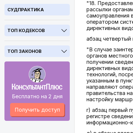
"18. Предоставле
рассылки органам
СУДПРАКТИКА
самоуправления в
оператором систе
директивных видо
ТОП КОДЕКСОВ
абзац четвертый
"В случае заинте
ТОП ЗАКОНОВ
органов местного 
получении сведен
директивных вид
технологий, пос
указанным в пунк
направляют опер
правительства на
Бесплатно на 2 дня
настройку маршр
Получить доступ
г) абзац первый 
регистре сведени
информационно-к