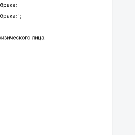
 брака;
брака;";
физического лица: