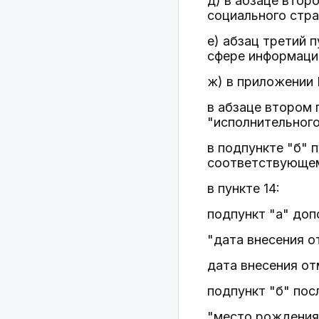
д) в абзаце втор
социального стра
е) абзац третий 
сфере информаци
ж) в приложении 
в абзаце втором 
"исполнительного
в подпункте "б" 
соответствующем
в пункте 14:
подпункт "а" до
"дата внесения о
дата внесения от
подпункт "б" пос
"место рождения