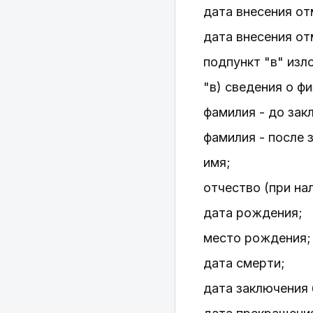
дата внесения от
дата внесения от
подпункт "в" изл
"в) сведения о ф
фамилия - до зак
фамилия - после 
имя;
отчество (при на
дата рождения;
место рождения;
дата смерти;
дата заключения 