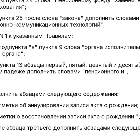
ом пункта 24 слова "Пенсионному фонду" заменит
хования";
пункта 25 после слова "закона" дополнить словами 
онно-коммуникационных технологий";
N 1 к указанным Правилам:
подпункта "в" пункта 9 слова "органа исполнител
 органа";
пункта 13 абзацы первый, пятый, девятый и десяты
 падеже дополнить словами "пенсионного и";
полнить абзацами следующего содержания:
тметки об аннулировании записи акта о рождении;
метки о восстановлении записи акта о рождении;"
ле абзаца третьего дополнить абзацами следующ
;