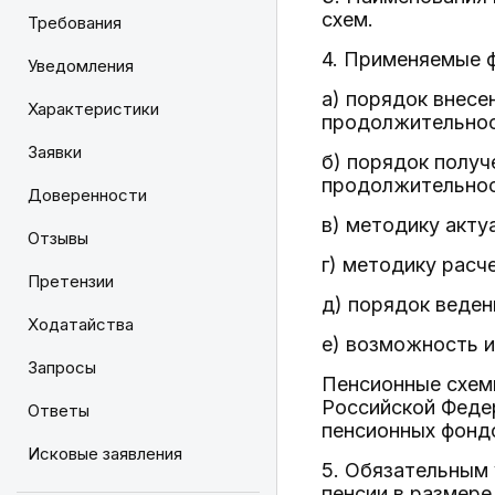
схем.
Требования
4. Применяемые 
Уведомления
а) порядок внесе
Характеристики
продолжительнос
Заявки
б) порядок получ
продолжительнос
Доверенности
в) методику акту
Отзывы
г) методику расч
Претензии
д) порядок веден
Ходатайства
е) возможность и
Запросы
Пенсионные схем
Российской Феде
Ответы
пенсионных фондо
Исковые заявления
5. Обязательным
пенсии в размере