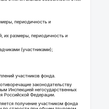
змеры, периодичность и
, их размеры, периодичность и
адчиками (участниками);
плений участников фонда.
ротиворечащие законодательству
мым Инспекцией негосударственных
ия Российской Федерации.
ляется получение участником фонда
ии по старости при общем трудовом