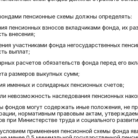
фондами пенсионные схемы должны определять:
ния пенсионных взносов вкладчиками фонда, их ра
ть внесения;
ения участниками фонда негосударственных пенсий
ть выплат;
арных расчетов обязательств фонда перед его вкл
ета размеров выкупных сумм;
ия именных и солидарных пенсионных счетов;
ли невозможность наследования пенсионных нако
ы фондов могут содержать иные положения, не п
рации, нормативным правовым актам, утверждае
в при Министерстве труда и социального развит
 условием применения пенсионной схемы фонда яв
 не менее 0,5 минимальной государственной пенс