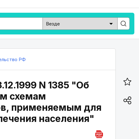
ельство РФ
12.1999 N 1385 "Об
ым схемам
ов, применяемым для
печения населения"