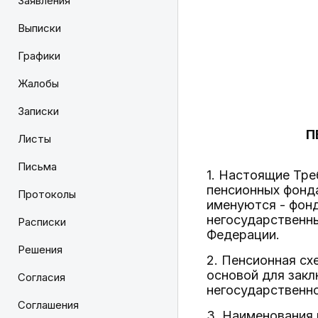
Заявления
Выписки
Графики
Жалобы
Записки
П
Листы
Письма
1. Настоящие Тре
пенсионных фонда
Протоколы
именуются - фон
негосударственны
Расписки
Федерации.
Решения
2. Пенсионная сх
основой для закл
Согласия
негосударственн
Соглашения
3. Наименования