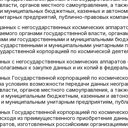
власти, органов местного самоуправления, а так
 и муниципальных бюджетных, казенных и автоном
нитарных предприятий, публично-правовых компан
анных с негосударственных космических аппарат
аемого органами государственной власти, органа
ми им государственными и муниципальными бюд
осударственными и муниципальными унитарными 
сударственной корпорацией по космической деяте
ных с негосударственных космических аппаратов 
олагаемых к закупке данных и их копий в федерал
нных Государственной корпорацией по космическ
а условиях возможности передачи данных неогра
власти, органов местного самоуправления, а та
 и муниципальным бюджетным, казенным и автон
 и муниципальным унитарным предприятиям, публ
нных Государственной корпорацией по космическ
исходя из преимущественного приобретения данны
ратов, изготовленных российскими организациями