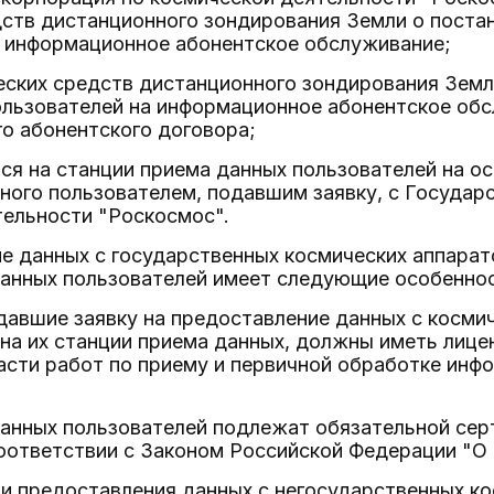
ств дистанционного зондирования Земли о поста
а информационное абонентское обслуживание;
еских средств дистанционного зондирования Земл
ользователей на информационное абонентское об
о абонентского договора;
я на станции приема данных пользователей на о
ного пользователем, подавшим заявку, с Государ
тельности "Роскосмос".
е данных с государственных космических аппарат
данных пользователей имеет следующие особеннос
давшие заявку на предоставление данных с косми
на их станции приема данных, должны иметь лиц
асти работ по приему и первичной обработке инф
данных пользователей подлежат обязательной сер
оответствии с Законом Российской Федерации "О 
и предоставления данных с негосударственных ко