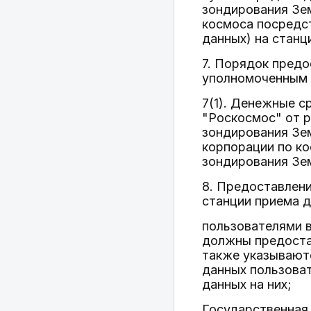
зондирования Зем
космоса посредст
данных) на станц
7. Порядок предо
уполномоченным 
7(1). Денежные с
"Роскосмос" от р
зондирования Зе
корпорации по ко
зондирования Зем
8. Предоставлени
станции приема 
пользователями в
должны предостав
также указываютс
данных пользоват
данных на них;
Государственная 