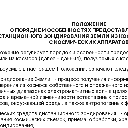
ПОЛОЖЕНИЕ
О ПОРЯДКЕ И ОСОБЕННОСТЯХ ПРЕДОСТАВ
СТАНЦИОННОГО ЗОНДИРОВАНИЯ ЗЕМЛИ ИЗ К
С КОСМИЧЕСКИХ АППАРАТО
ложение регулирует порядок и особенности предо
ли из космоса (далее - данные), получаемых с ко
ользуемые в настоящем Положении, означают след
зондирование Земли" - процесс получения информ
ерения из космоса собственного и отраженного и
ичных диапазонах электромагнитных волн в целях
ра и временной изменчивости естественных приро
сов, окружающей среды, а также антропогенных ф
ческих средств дистанционного зондирования" - 
ания космических съемок, приема, обработки, хр
зондирования;