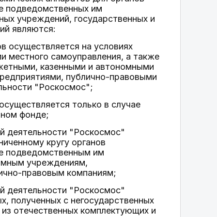
же подведомственных им
ных учреждений, государственных и
ий являются:
ов осуществляется на условиях
ми местного самоуправления, а также
жетными, казенными и автономными
предприятиями, публично-правовыми
льности "Роскосмос";
осуществляется только в случае
ьном фонде;
ой деятельности "Роскосмос"
ниченному кругу органов
кже подведомственным им
омным учреждениям,
ично-правовым компаниям;
ой деятельности "Роскосмос"
х, полученных с негосударственных
 из отечественных комплектующих и