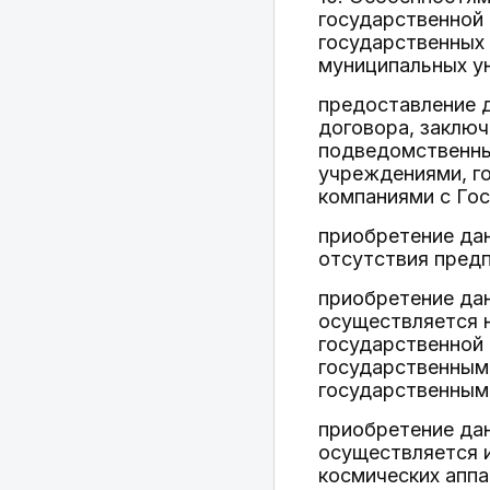
государственной 
государственных
муниципальных у
предоставление д
договора, заключ
подведомственны
учреждениями, г
компаниями с Го
приобретение дан
отсутствия предп
приобретение да
осуществляется н
государственной 
государственным
государственным
приобретение да
осуществляется 
космических аппа