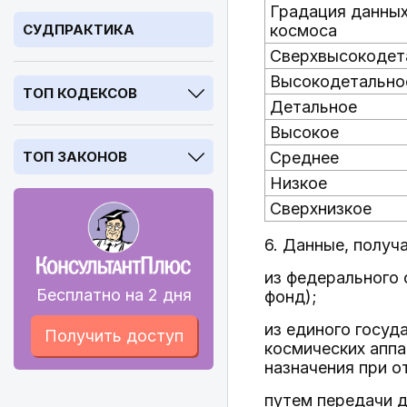
Градация данных
СУДПРАКТИКА
космоса
Сверхвысокодет
Высокодетально
ТОП КОДЕКСОВ
Детальное
Высокое
ТОП ЗАКОНОВ
Среднее
Низкое
Сверхнизкое
6. Данные, получ
из федерального 
Бесплатно на 2 дня
фонд);
из единого госуд
Получить доступ
космических аппа
назначения при о
путем передачи 