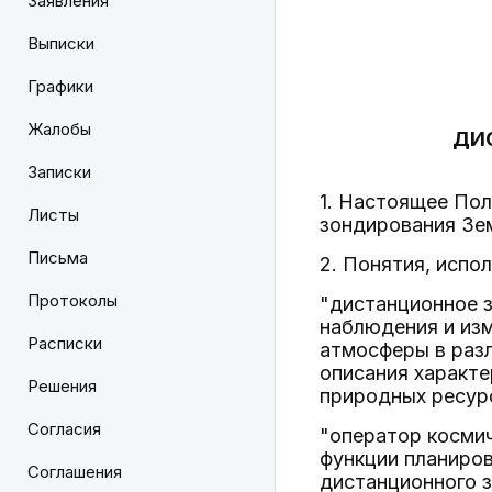
Заявления
Выписки
Графики
Жалобы
ДИ
Записки
1. Настоящее По
Листы
зондирования Зем
Письма
2. Понятия, исп
Протоколы
"дистанционное 
наблюдения и изм
Расписки
атмосферы в разл
описания характе
Решения
природных ресур
Согласия
"оператор косми
функции планиров
Соглашения
дистанционного 