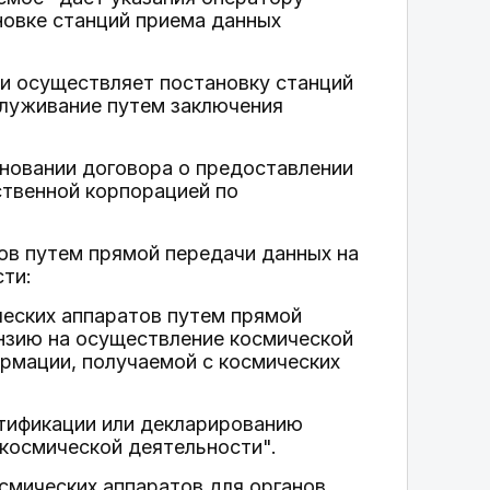
новке станций приема данных
и осуществляет постановку станций
служивание путем заключения
сновании договора о предоставлении
ственной корпорацией по
ов путем прямой передачи данных на
ти:
ческих аппаратов путем прямой
ензию на осуществление космической
ормации, получаемой с космических
тификации или декларированию
космической деятельности".
смических аппаратов для органов