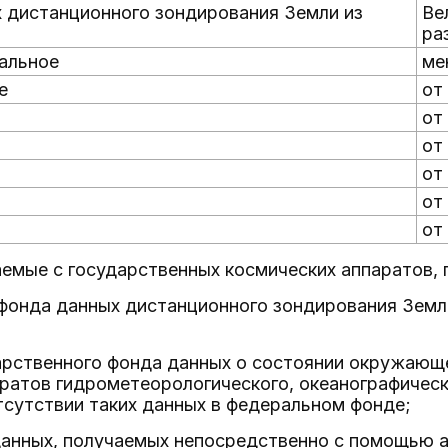
 дистанционного зондирования Земли из
Ве
ра
альное
ме
е
от 
от 
от
от
от
от
аемые с государственных космических аппаратов,
фонда данных дистанционного зондирования Земли
арственного фонда данных о состоянии окружающе
ратов гидрометеорологического, океанографическ
тсутствии таких данных в федеральном фонде;
данных, получаемых непосредственно с помощью 