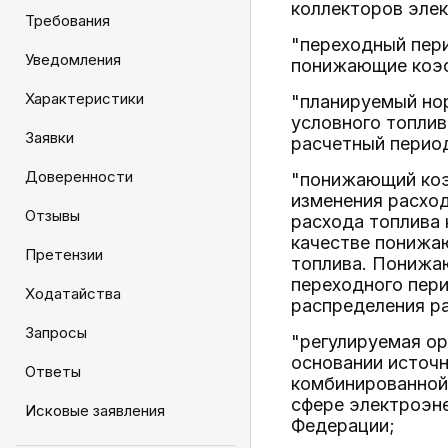
коллекторов элек
Требования
"переходный пери
Уведомления
понижающие коэ
Характеристики
"планируемый нор
условного топли
Заявки
расчетный период
Доверенности
"понижающий коэ
изменения расход
Отзывы
расхода топлива 
качестве понижа
Претензии
топлива. Понижа
переходного пери
Ходатайства
распределения ра
Запросы
"регулируемая ор
основании источ
Ответы
комбинированной 
сфере электроэне
Исковые заявления
Федерации;