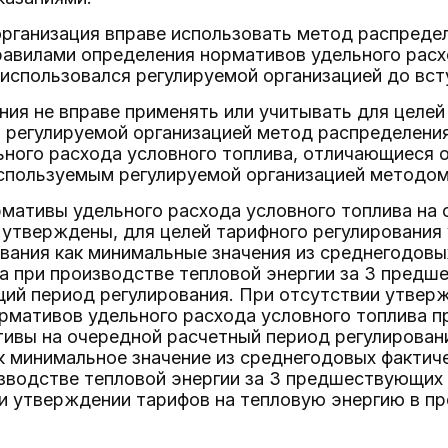
организация вправе использовать метод распреде
авилами определения нормативов удельного расхо
использовался регулируемой организацией до вст
ния не вправе применять или учитывать для целе
 регулируемой организацией метод распределения
ьного расхода условного топлива, отличающиеся 
используемым регулируемой организацией методом
рмативы удельного расхода условного топлива на
 утверждены, для целей тарифного регулировани
вания как минимальные значения из среднегодовы
ва при производстве тепловой энергии за 3 пред
ий период регулирования. При отсутствии утве
рмативов удельного расхода условного топлива п
тивы на очередной расчетный период регулирован
к минимальное значение из среднегодовых фактич
зводстве тепловой энергии за 3 предшествующих
ри утверждении тарифов на тепловую энергию в 