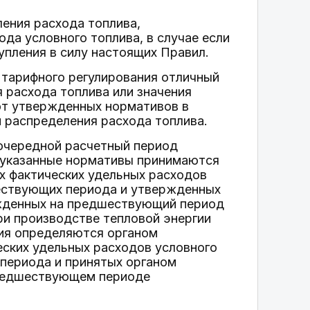
ления расхода топлива,
да условного топлива, в случае если
упления в силу настоящих Правил.
й тарифного регулирования отличный
 расхода топлива или значения
от утвержденных нормативов в
 распределения расхода топлива.
 очередной расчетный период
я указанные нормативы принимаются
х фактических удельных расходов
шествующих периода и утвержденных
ржденных на предшествующий период
ри производстве тепловой энергии
ия определяются органом
еских удельных расходов условного
 периода и принятых органом
предшествующем периоде