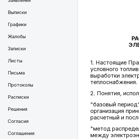
Заявления
Выписки
Графики
Жалобы
РА
ЭЛ
Записки
Листы
1. Настоящие Пр
условного топлив
Письма
выработки электр
теплоснабжения.
Протоколы
2. Понятия, испо
Расписки
"базовый период"
Решения
организация прин
расчетный и пос
Согласия
"метод распредел
Соглашения
между электроэне