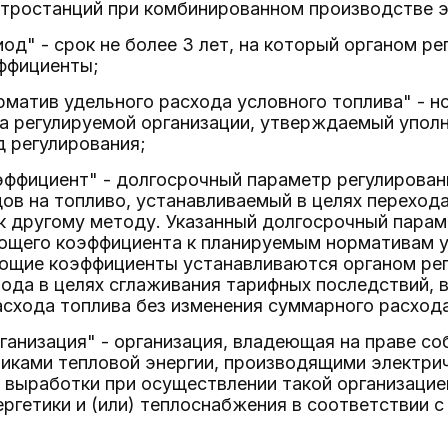
тростанций при комбинированном производстве э
од" - срок не более 3 лет, на который органом р
ффициенты;
матив удельного расхода условного топлива" - н
ва регулируемой организации, утверждаемый упол
 регулирования;
ффициент" - долгосрочный параметр регулирован
ов на топливо, устанавливаемый в целях переход
к другому методу. Указанный долгосрочный парам
ющего коэффициента к планируемым нормативам у
ющие коэффициенты устанавливаются органом рег
ода в целях сглаживания тарифных последствий, 
схода топлива без изменения суммарного расхода
ганизация" - организация, владеющая на праве со
никами тепловой энергии, производящими электри
выработки при осуществлении такой организацие
ргетики и (или) теплоснабжения в соответствии 