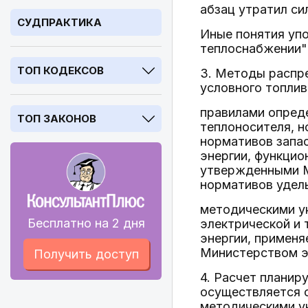
абзац утратил си
СУДПРАКТИКА
Иные понятия уп
теплоснабжении"
ТОП КОДЕКСОВ
3. Методы распре
условного топлив
правилами опреде
ТОП ЗАКОНОВ
теплоносителя, н
нормативов запас
энергии, функцио
утвержденными М
нормативов удель
методическими у
Бесплатно на 2 дня
электрической и 
энергии, применя
Министерством эн
Получить доступ
4. Расчет планир
осуществляется с
методическими у