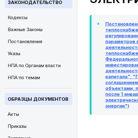
ЗАКОНОДАТЕЛЬСТВО
Кодексы
Постановлени
Важные Законы
теплоснабже
регулировани
Постановления
параметров 
деятельности
теплоснабже
Указы
Федеральног
инвестирован
НПА по Органам власти
деятельност
капитала", 
НПА по темам
соглашением 
объектами, 
после 1 янва
ОБРАЗЦЫ ДОКУМЕНТОВ
электрическ
энергии")
Акты
Приказы