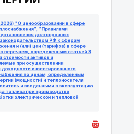
5.2026) "О ценообразовании в сфере
еплоснабжения", "Правилами
и установления долгосрочных
 законодательством РФ к сферам
ния и (или) цен (тарифов) в сфере
 с перечнем, определенным статьей 8
 стоимости активов и
еняемые при осуществлении
я доходности инвестированного
снабжения по ценам, определенным
ергии (мощности) и теплоносителя
оситель и введенными в эксплуатацию
ода топлива при производстве
ботки электрической и тепловой