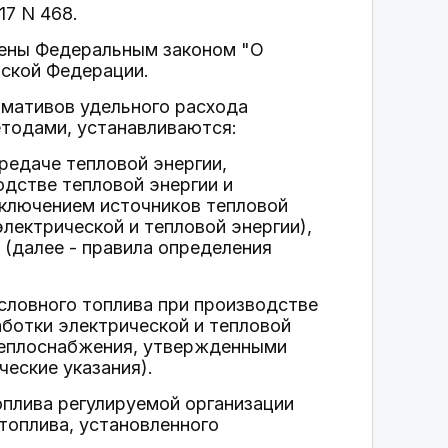
17 N 468.
лены Федеральным законом "О
ской Федерации.
рмативов удельного расхода
етодами, устанавливаются:
редаче тепловой энергии,
одстве тепловой энергии и
сключением источников тепловой
ектрической и тепловой энергии),
(далее - правила определения
словного топлива при производстве
ботки электрической и тепловой
 теплоснабжения, утвержденными
еские указания).
оплива регулируемой организации
топлива, установленного