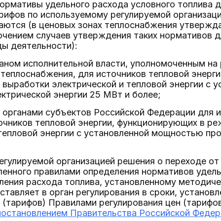
ормативы удельного расхода условного топлива 
арифов по используемому регулируемой организац
аются (в ценовых зонах теплоснабжения утвержд
лючением случаев утверждения таких нормативов 
ы деятельности):
аном исполнительной власти, уполномоченным на
 теплоснабжения, для источников тепловой энерг
 выработки электрической и тепловой энергии с 
ктрической энергии 25 МВт и более;
органами субъектов Российской Федерации для ис
очников тепловой энергии, функционирующих в р
тепловой энергии с установленной мощностью про
регулируемой организацией решения о переходе о
ленного правилами определения нормативов удель
ления расхода топлива, установленному методиче
ставляет в орган регулирования в сроки, установ
 (тарифов) Правилами регулирования цен (тарифо
постановлением Правительства Российской Федерац