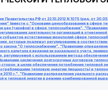
е Правительства РФ от 22.10.2012 N 1075 (ред. от 30.0
ния" (вместе с "Основами ценообразования в сфере т
я цен (тарифов) в сфере теплоснабжения", "Правилам
регулирования деятельности организаций в отнесенной
 субъектов естественных монополий сфере теплоснабже
ния, которые подлежат регулированию в соответствии
о закона "О теплоснабжении", "Правилами определения
ного капитала и ведения их раздельного учета, прим
и, регулируемой с использованием метода обеспечени
"Правилами заключения долгосрочных договоров тепло
сторон, в целях обеспечения потребления тепловой эн
потребляющими тепловую энергию (мощность) и теплон
ря 2010 г.", "Правилами распределения удельного расх
ой и тепловой энергии в режиме комбинированной выра