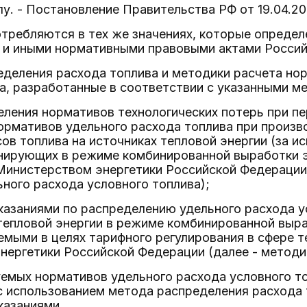
лу. - Постановление Правительства РФ от 19.04.20
отребляются в тех же значениях, которые опреде
 и иными нормативными правовыми актами Россий
деления расхода топлива и методики расчета но
а, разработанные в соответствии с указанными м
ления нормативов технологических потерь при пе
ормативов удельного расхода топлива при произв
ов топлива на источниках тепловой энергии (за и
нирующих в режиме комбинированной выработки эл
инистерством энергетики Российской Федерации 
ного расхода условного топлива);
казаниями по распределению удельного расхода у
тепловой энергии в режиме комбинированной выра
емыми в целях тарифного регулирования в сфере
ергетики Российской Федерации (далее - методич
уемых нормативов удельного расхода условного т
 использованием метода распределения расхода 
казаниями.