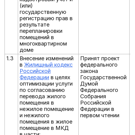
(или)
государственную
регистрацию прав в
результате
перепланировки
помещений в
многоквартирном
доме
1.3
Внесение изменений
Принят проект
0
в
Жилищный кодекс
федерального
Российской
закона
Федерации
в целях
Государственной
оптимизации услуги
Думой
по согласованию
Федерального
перевода жилого
Собрания
помещения в
Российской
нежилое помещение
Федерации в
и нежилого
первом чтении
помещения в жилое
помещение в МКД
в части: