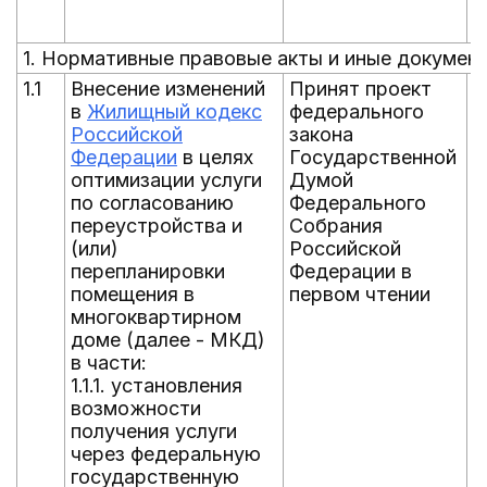
1. Нормативные правовые акты и иные докумен
1.1
Внесение изменений
Принят проект
0
в
Жилищный кодекс
федерального
Российской
закона
Федерации
в целях
Государственной
оптимизации услуги
Думой
по согласованию
Федерального
переустройства и
Собрания
(или)
Российской
перепланировки
Федерации в
помещения в
первом чтении
многоквартирном
доме (далее - МКД)
в части:
1.1.1. установления
возможности
получения услуги
через федеральную
государственную