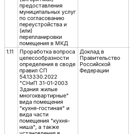
предоставления
муниципальных услуг
по согласованию
переустройства и
(или)
перепланировки
помещения в МКД
1.11
Проработка вопроса
Доклад в
1
целесообразности
Правительство
определения в своде
Российской
правил СП
Федерации
54.13330.2022
"СНиП 31-01-2003
Здания жилые
многоквартирные"
вида помещения
"кухня-гостиная" и
вида части
помещения "кухня-
ниша", а также
установления в