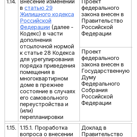
1.14.
Внесение изменений
Проект
0
в
статью 29
федерального
Жилищного кодекса
закона внесен в
Российской
Правительство
Федерации
(далее -
Российской
Кодекс) в части
Федерации
дополнения
отсылочной нормой
Проект
0
к статье 28 Кодекса
федерального
для урегулирования
закона внесен в
порядка приведения
Государственную
помещения в
Думу
многоквартирном
Федерального
доме в прежнее
Собрания
состояние в случаях
Российской
его самовольного
Федерации
переустройства и
(или)
перепланировки
1.15.
1.15.1. Проработка
Доклад в
0
вопроса о внесении
Правительство