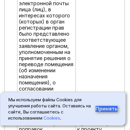
электронной почты
лица (лиц), в
интересах которого
(которых) в орган
регистрации прав
было представлено
соответствующее
заявление органом,
уполномоченным на
принятие решения о
переводе помещения
(об изменении
назначения
помещения), о
согласовании
перепланировки
Мы используем файлы Cookies для
помещения в
улучшения работы сайта. Оставаясь на
многоквартирном
Принять
сайте, Вы соглашаетесь с
доме
использованием
Cookies
.
1.17.
Подготовка проекта
Проект поправок
0
поправок
к проекту