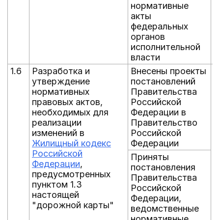
нормативные
акты
федеральных
органов
исполнительной
власти
1.6
Разработка и
Внесены проекты
С
утверждение
постановлений
п
нормативных
Правительства
г
правовых актов,
Российской
п
необходимых для
Федерации в
а
реализации
Правительство
н
изменений в
Российской
д
Жилищный кодекс
Федерации
р
Российской
н
Приняты
Федерации
,
Ф
постановления
предусмотренных
з
Правительства
пунктом 1.3
Российской
настоящей
Федерации,
"дорожной карты"
ведомственные
нормативные