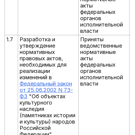
акты
федеральных
органов
исполнительной
власти
1.7
Разработка и
Приняты
С
утверждение
ведомственные
п
нормативных
нормативные
г
правовых актов,
акты
п
необходимых для
федеральных
а
реализации
органов
н
изменений в
исполнительной
д
Федеральный закон
власти
р
от 25.06.2002 N 73-
н
ФЗ
"Об объектах
Ф
культурного
з
наследия
(памятниках истории
и культуры) народов
Российской
Федерации",