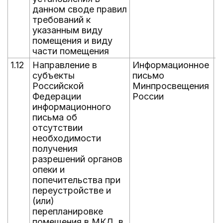
данном своде правил
требований к
указанным виду
помещения и виду
части помещения
1.12
Направление в
Информационное
0
субъекты
письмо
Российской
Минпросвещения
Федерации
России
информационного
письма об
отсутствии
необходимости
получения
разрешений органов
опеки и
попечительства при
переустройстве и
(или)
перепланировке
помещения в МКД, в