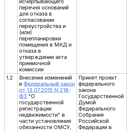
исчерпывающего
перечня оснований
для отказа в
согласовании
переустройства и
(или)
перепланировки
помещения в МКД и
отказа в
утверждении акта
приемочной
комиссии
1.2
Внесение изменений
Принят проект
0
в
Федеральный закон
федерального
от 13.07.2015 N 218-
закона
ФЗ
"О
Государственной
государственной
Думой
регистрации
Федерального
недвижимости" в
Собрания
части установления
Российской
обязанности ОМСУ,
Федерации в