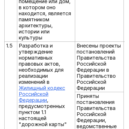
помещение или дом,
в котором оно
находится, является
памятником
архитектуры,
истории или
культуры
1.5
Разработка и
Внесены проекты
С
утверждение
постановлений
п
нормативных
Правительства
г
правовых актов,
Российской
п
необходимых для
Федерации в
а
реализации
Правительство
н
изменений в
Российской
д
Жилищный кодекс
Федерации
р
Российской
н
Приняты
Федерации
,
Ф
постановления
предусмотренных
з
Правительства
пунктом 1.1
Российской
настоящей
Федерации,
"дорожной карты"
ведомственные