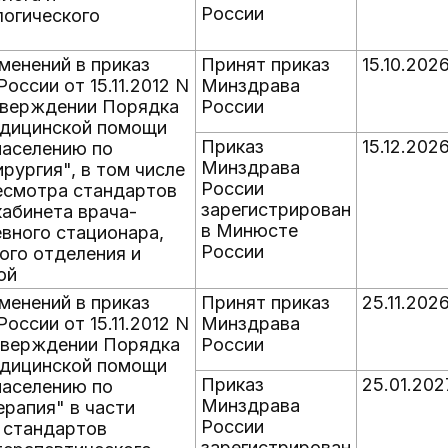
России
логического
менений в приказ
Принят приказ
15.10.202
оссии от 15.11.2012 N
Минздрава
тверждении Порядка
России
едицинской помощи
Приказ
15.12.202
населению по
Минздрава
рургия", в том числе
России
ресмотра стандартов
зарегистрирован
абинета врача-
в Минюсте
евного стационара,
России
ого отделения и
ой
менений в приказ
Принят приказ
25.11.202
оссии от 15.11.2012 N
Минздрава
тверждении Порядка
России
едицинской помощи
Приказ
25.01.202
населению по
Минздрава
рапия" в части
России
 стандартов
зарегистрирован