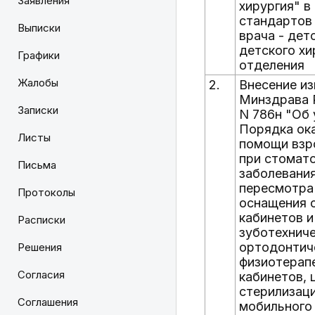
Заявления
хирургия" в
стандартов
Выписки
врача - дет
детского хи
Графики
отделения
Жалобы
2.
Внесение из
Минздрава Р
Записки
N 786н "Об
Порядка ок
Листы
помощи взр
при стомат
Письма
заболевания
пересмотра
Протоколы
оснащения 
кабинетов и
Расписки
зуботехнич
ортодонтич
Решения
физиотерап
Согласия
кабинетов, 
стерилизаци
Соглашения
мобильного