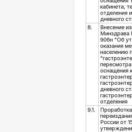
оснащения 
кабинета, т
отделения и
дневного с
8.
Внесение из
Минздрава Р
906н "Об у
оказания м
населению 
"гастроэнте
пересмотра
оснащения к
гастроэнтер
гастроэнте
дневного ст
гастроэнте
отделения
9.1.
Проработка
переиздани
России от 15
утверждени