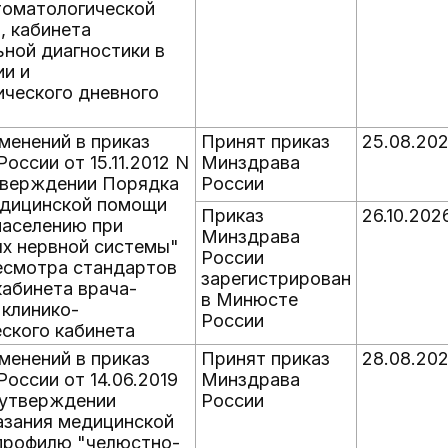
томатологической
, кабинета
ной диагностики в
ии и
ического дневного
менений в приказ
Принят приказ
25.08.20
оссии от 15.11.2012 N
Минздрава
тверждении Порядка
России
едицинской помощи
Приказ
26.10.202
населению при
Минздрава
ях нервной системы"
России
ресмотра стандартов
зарегистрирован
абинета врача-
в Минюсте
 клинико-
России
ского кабинета
менений в приказ
Принят приказ
28.08.20
оссии от 14.06.2019
Минздрава
 утверждении
России
азания медицинской
профилю "челюстно-