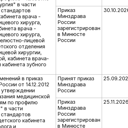
ургия" в части
Приказ
30.10.202
 стандартов
Минздрава
абинета врача -
России
цевого хирурга,
зарегистрирован
бинета врача -
в Минюсте
цевого хирурга,
России
челюстно-лицевой
етского отделения
цевой хирургии,
й, кабинета врача-
 кабинета зубного
менений в приказ
Принят приказ
25.09.20
оссии от 14.12.2012
Минздрава
б утверждении
России
азания медицинской
Приказ
25.11.202
ям по профилю
Минздрава
" в части
России
 стандартов
зарегистрирован
детского кабинета
в Минюсте
лога и