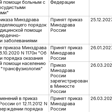
й помощи больным с
Федерации
осудистыми
ями"
риказа Минздрава
Принят приказ
25.12.202
ределяющего порядок
Минздрава
едицинской помощи
России
сердечно-
и заболеваниями
е приказа Минздрава
Принят приказ
26.01.202
8.10.2020 N 1170н "Об
Минздрава
и порядка оказания
России
й помощи населению
Приказ
26.03.20
 "трансфузиология"
Минздрава
России
зарегистрирован
в Минюсте
России
менений в приказ
Принят приказ
26.03.20
оссии от 12.11.2012 N
Минздрава
тверждении порядка
России