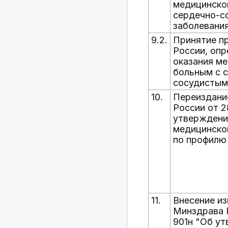
медицинско
сердечно-с
заболевани
9.2.
Принятие п
России, оп
оказания м
больным с 
сосудистым
10.
Переиздани
России от 2
утверждени
медицинско
по профилю
11.
Внесение из
Минздрава Р
901н "Об у