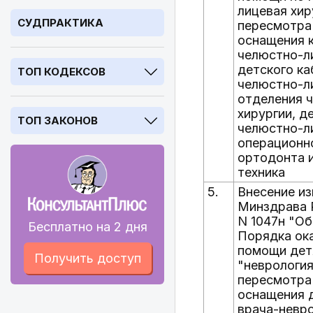
лицевая хир
СУДПРАКТИКА
пересмотра
оснащения к
челюстно-ли
детского ка
ТОП КОДЕКСОВ
челюстно-ли
отделения 
хирургии, д
ТОП ЗАКОНОВ
челюстно-ли
операционно
ортодонта и
техника
5.
Внесение из
Минздрава Р
N 1047н "О
Бесплатно на 2 дня
Порядка ок
помощи дет
Получить доступ
"неврология
пересмотра
оснащения 
врача-невро