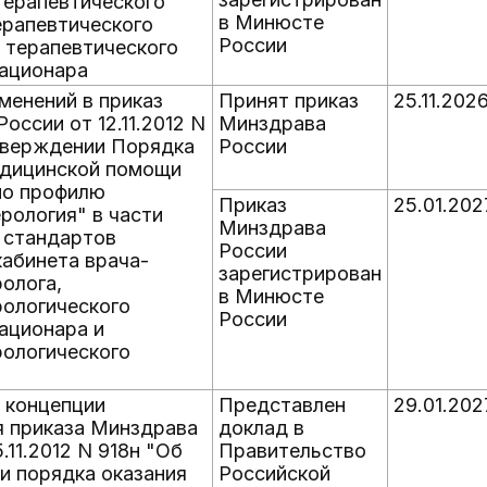
терапевтического
в Минюсте
ерапевтического
России
 терапевтического
тационара
менений в приказ
Принят приказ
25.11.202
оссии от 12.11.2012 N
Минздрава
тверждении Порядка
России
едицинской помощи
по профилю
Приказ
25.01.202
рология" в части
Минздрава
 стандартов
России
абинета врача-
зарегистрирован
олога,
в Минюсте
рологического
России
ационара и
рологического
 концепции
Представлен
29.01.202
я приказа Минздрава
доклад в
.11.2012 N 918н "Об
Правительство
и порядка оказания
Российской