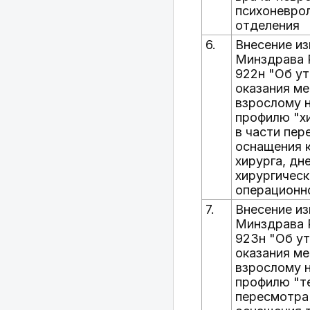
психоневро
отделения
6.
Внесение из
Минздрава Р
922н "Об у
оказания м
взрослому 
профилю "хи
в части пе
оснащения к
хирурга, дн
хирургическ
операционн
7.
Внесение из
Минздрава Р
923н "Об у
оказания м
взрослому 
профилю "те
пересмотра