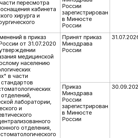
 части пересмотра
России
 оснащения кабинета
зарегистрирован
ского хирурга и
в Минюсте
рургического
России
менений в приказ
Принят приказ
31.07.202
оссии от 31.07.2020
Минздрава
 утверждении
России
азания медицинской
ослому населению
ологических
х" в части
 стандартов
Приказ
30.09.20
стоматологических
Минздрава
 отделений,
России
еской лаборатории,
зарегистрирован
еского и
в Минюсте
евтического
России
централизованного
онного отделения,
 стоматологического