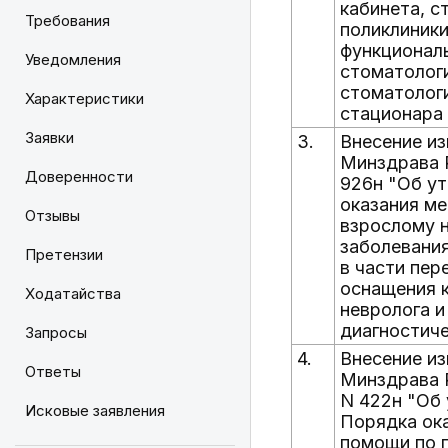
кабинета, с
Требования
поликлиники
функциональ
Уведомления
стоматолог
стоматолог
Характеристики
стационара
Заявки
3.
Внесение из
Минздрава Р
Доверенности
926н "Об у
оказания м
Отзывы
взрослому 
заболевани
Претензии
в части пе
оснащения к
Ходатайства
невролога и
диагностиче
Запросы
4.
Внесение из
Ответы
Минздрава Р
N 422н "Об
Исковые заявления
Порядка ок
помощи по 