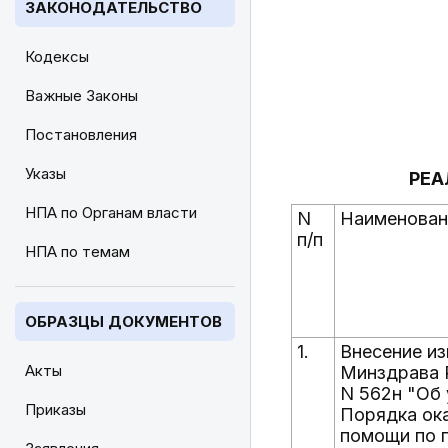
ЗАКОНОДАТЕЛЬСТВО
Кодексы
Важные Законы
Постановления
Указы
РЕА
НПА по Органам власти
N
Наименован
п/п
НПА по темам
ОБРАЗЦЫ ДОКУМЕНТОВ
1.
Внесение из
Акты
Минздрава Р
N 562н "Об
Приказы
Порядка ок
помощи по 