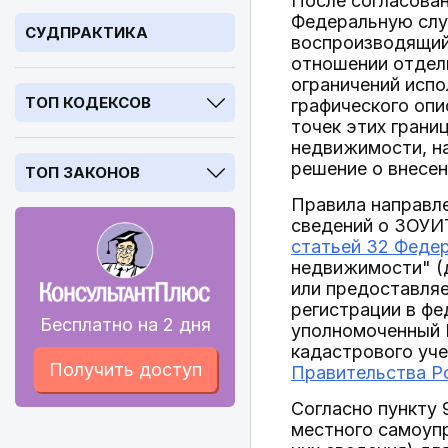
После согласован
Федеральную служ
СУДПРАКТИКА
воспроизводящий
отношении отдель
ограничений испо
ТОП КОДЕКСОВ
графического опи
точек этих грани
недвижимости, на
решение о внесен
ТОП ЗАКОНОВ
Правила направле
сведений о ЗОУИ
статьей 32 Федер
недвижимости" (д
или предоставляем
регистрации в фе
Бесплатно на 2 дня
уполномоченный 
кадастрового уче
Получить доступ
Правительства Ро
Согласно пункту 
местного самоупр