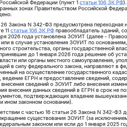
Российской Федерации (пункт 1
статьи 106 ЗК РФ
)
ранных зонах Правительством Российской Федера
дено.
 26 Закона N 342-ФЗ предусмотрена переходная н
те 11
статьи 106 ЗК РФ
правообладатель зданий, со
аря 2026 года установлена ЗОУИТ (далее - Правоо
или в случае установления ЗОУИТ по основаниям
ного строительства, органы государственной влас
принявшие до 1 января 2026 года решение об уст
власти или органы местного самоуправления, упо
ей в силу федерального закона, направляют в ф
ченный на осуществление государственного кадас
, ведение ЕГРН и предоставление сведений, соде
внесения сведений о ЗОУИТ либо внесения измене
ния внесения данных сведений в ЕГРН в срок не по
ументов, подтверждающих владение вышеуказанн
и ином законном основании).
етствии с частью 16 статьи 26 Закона N 342-ФЗ д
екращение существования ЗОУИТ (за исключением 
едеральным законом или если до 1 января 2025 г