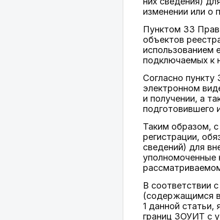
них сведения) дл
изменении или о
Пунктом 33 Прав
объектов реестр
использованием 
подключаемых к 
Согласно пункту 
электронном виде
и получении, а т
подготовившего и
Таким образом, с
регистрации, обя
сведений) для вн
уполномоченные н
рассматриваемом 
В соответствии с
(содержащимся в 
1 данной статьи,
границ ЗОУИТ с у