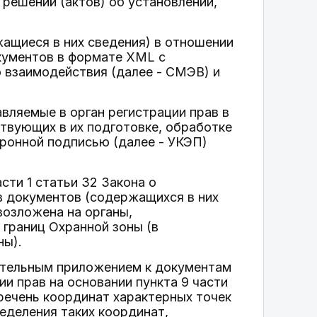
 решений (актов) об установлении,
ащиеся в них сведения) в отношении
кументов в формате XML с
 взаимодействия (далее - СМЭВ) и
вляемые в орган регистрации прав в
твующих в их подготовке, обработке
тронной подписью (далее - УКЭП)
сти 1 статьи 32 Закона о
ав документов (содержащихся в них
возложена на органы,
 границ Охранной зоны (в
ны).
язательным приложением к документам
и прав на основании пункта 9 части
еречень координат характерных точек
еделения таких координат,