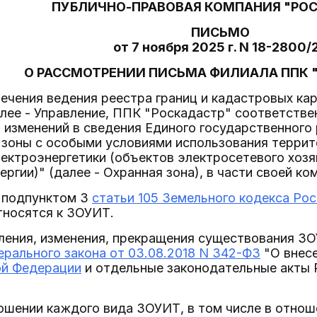
ПУБЛИЧНО-ПРАВОВАЯ КОМПАНИЯ "РО
ПИСЬМО
от 7 ноября 2025 г. N 18-2800/
О РАССМОТРЕНИИ ПИСЬМА ФИЛИАЛА ППК 
ечения ведения реестра границ и кадастровых ка
лее - Управление, ППК "Роскадастр" соответстве
 изменений в сведения Единого государственного
 зоны с особыми условиями использования террит
ектроэнергетики (объектов электросетевого хозя
ергии)" (далее - Охранная зона), в части своей 
с подпунктом 3
статьи 105 Земельного кодекса Ро
тносятся к ЗОУИТ.
ления, изменения, прекращения существования З
рального закона от 03.08.2018 N 342-ФЗ
"О внесе
ой Федерации
и отдельные законодательные акты 
ошении каждого вида ЗОУИТ, в том числе в отнош