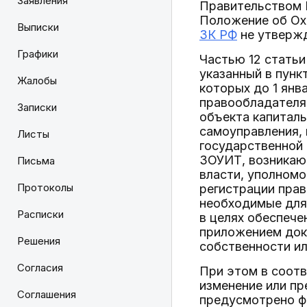
Заявления
Правительством 
Положение об Ох
Выписки
ЗК РФ
не утверж
Графики
Частью 12 статьи
указанный в пунк
Жалобы
которых до 1 янв
правообладателя 
Записки
объекта капиталь
самоуправления, 
Листы
государственной 
ЗОУИТ, возникающ
Письма
власти, уполномо
Протоколы
регистрации прав
необходимые для 
Расписки
в целях обеспече
приложением док
Решения
собственности ил
Согласия
При этом в соотв
изменение или пр
Соглашения
предусмотрено ф