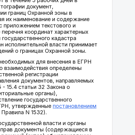
 в течение 5 рабочих дней в
ртографии документ,
ии границ Охранной зоны в
ая их наименование и содержание
 с приложением текстового и
е перечня координат характерных
я государственного кадастра
ан исполнительной власти принимает
ений о границах Охранной зоны.
 необходимых для внесения в ЕГРН
о взаимодействия определены
ственной регистрации
авления документов, направляемых
5 - 15.4 статьи 32 Закона о
иториальные органы),
твление государственного
ЕГРН, утвержденные
постановлением
 Правила N 1532).
государственной власти и органы
и прав документы (содержащиеся в