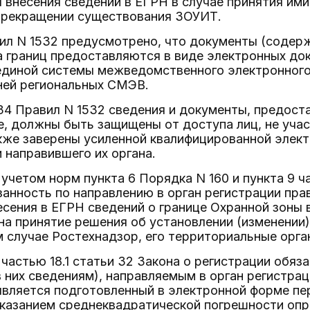
я внесения сведений в ЕГРН в случае принятия ими
 прекращении существования ЗОУИТ.
ил N 1532 предусмотрено, что документы (содерж
а границ предоставляются в виде электронных до
единой системы межведомственного электронного
ней региональных СМЭВ.
34 Правил N 1532 сведения и документы, предоста
, должны быть защищены от доступа лиц, не учас
акже заверены усиленной квалифицированной элек
 направившего их органа.
 учетом норм пункта 6 Порядка N 160 и пункта 9 ча
занность по направлению в орган регистрации пр
есения в ЕГРН сведений о границе Охранной зоны 
а принятие решения об установлении (изменении)
случае Ростехнадзор, его территориальные орга
 частью 18.1 статьи 32 Закона о регистрации об
них сведениям), направляемым в орган регистраци
 является подготовленный в электронной форме п
казанием среднеквадратической погрешности опр