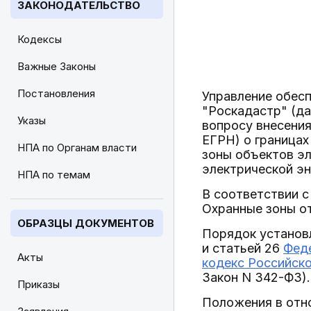
ЗАКОНОДАТЕЛЬСТВО
Кодексы
Важные Законы
Постановления
Управление обесп
"Роскадастр" (да
Указы
вопросу внесения
ЕГРН) о границах
НПА по Органам власти
зоны объектов эл
электрической эн
НПА по темам
В соответствии 
Охранные зоны о
ОБРАЗЦЫ ДОКУМЕНТОВ
Порядок установ
и статьей 26
Феде
Акты
кодекс Российск
Закон N 342-ФЗ).
Приказы
Положения в отн