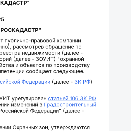
СКАДАСТР"
25
"РОСКАДАСТР"
рт публично-правовой компании
нно), рассмотрев обращение по
 реестра недвижимости (далее -
орий (далее - ЗОУИТ) "охранной
йства и объектов по производству
компетенции сообщает следующее.
ссийской Федерации
(далее -
ЗК РФ
)
ОУИТ урегулирован
статьей 106 ЗК РФ
нии изменений в
Градостроительный
Российской Федерации" (далее -
ении Охранных зон, утверждаются