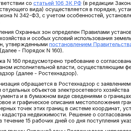
тветствии со
статьей 106 ЗК РФ
(в редакции Зако
ствующего вида) осуществляется в порядке, уста
кона N 342-ФЗ, с учетом особенностей, установлен
.
ления Охранных зон определен Правилами установ
хозяйства и особых условий использования земел
зон, утвержденными
постановлением Правительств
(далее - Порядок N 160).
а N 160 предусмотрено требование о согласовани
аном исполнительной власти, осуществляющим ф
адзор (далее - Ростехнадзор).
анизация обращается в Ростехнадзор с заявлением
 отдельных объектов электросетевого хозяйства
кумента и в бумажном виде сведениями о граница
вое и графическое описания местоположения гран
ерных точек этих границ в системе координат, ус
 кадастра недвижимости. Решение о согласовани
 течение 15 рабочих дней со дня поступления ука