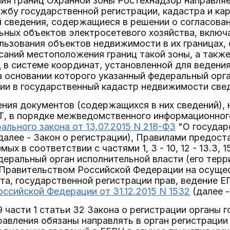
ия границ Охранной зоны Ростехнадзор направляет
бу государственной регистрации, кадастра и ка
 сведения, содержащиеся в решении о согласован
ных объектов электросетевого хозяйства, включ
льзования объектов недвижимости в их границах,
саний местоположения границ такой зоны, а такж
ц в системе координат, установленной для ведени
 основании которого указанный федеральный орг
ии в государственный кадастр недвижимости свед
ния документов (содержащихся в них сведений),
Т, в порядке межведомственного информационног
ального закона от 13.07.2015 N 218-ФЗ
"О государ
алее - Закон о регистрации), Правилами предост
ых в соответствии с частями 1, 3 - 10, 12 - 13.3, 1
деральный орган исполнительной власти (его терр
Правительством Российской Федерации на осущес
та, государственной регистрации прав, ведение 
ссийской Федерации от 31.12.2015 N 1532
(далее -
9 части 1 статьи 32 Закона о регистрации органы 
авления обязаны направлять в орган регистраци