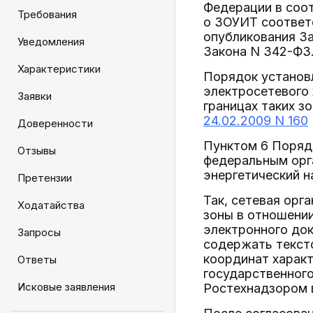
Федерации в соо
Требования
о ЗОУИТ соответ
опубликования За
Уведомления
Закона N 342-ФЗ
Характеристики
Порядок установ
электросетевого 
Заявки
границах таких 
24.02.2009 N 160
Доверенности
Пунктом 6 Порядк
Отзывы
федеральным орг
энергетический н
Претензии
Так, сетевая орг
Ходатайства
зоны в отношении
электронного до
Запросы
содержать тексто
координат характ
Ответы
государственного
Исковые заявления
Ростехнадзором в