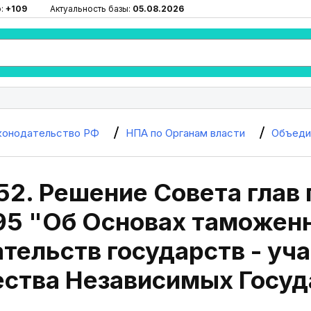
ю:
+109
Актуальность базы:
05.08.2026
конодательство РФ
НПА по Органам власти
Объеди
52. Решение Совета глав 
995 "Об Основах таможен
тельств государств - уч
ства Независимых Госуд