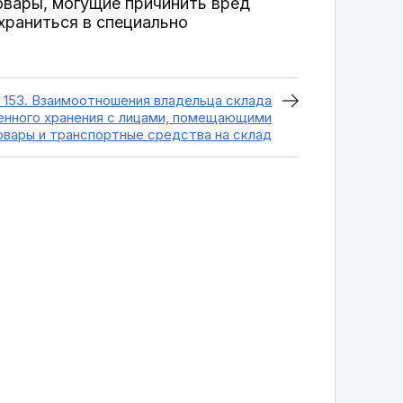
овары, могущие причинить вред
храниться в специально
 153. Взаимоотношения владельца склада
енного хранения с лицами, помещающими
овары и транспортные средства на склад