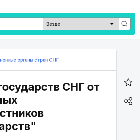
ненные органы стран СНГ
государств СНГ от
ных
астников
арств"