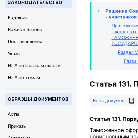
ЗАКОНОДАТЕЛЬСТВО
Решение Сове
- участнико
Кодексы
Приложени
Важные Законы
законодате
ТАМОЖЕНН
Постановления
ГОСУДАРС
Раздел V
Указы
Глава
НПА по Органам власти
НПА по темам
Статья 131.
ОБРАЗЦЫ ДОКУМЕНТОВ
Весь документ
Акты
Статья 131. По
Приказы
Таможенное офор
национальным за