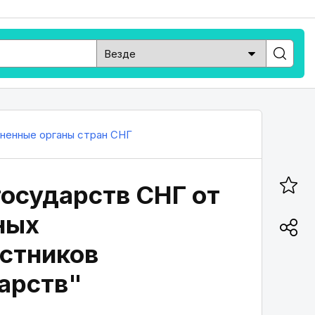
ненные органы стран СНГ
государств СНГ от
ных
астников
арств"