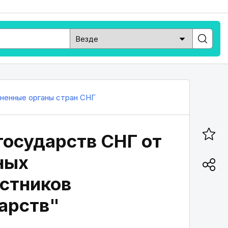
ненные органы стран СНГ
государств СНГ от
ных
астников
арств"