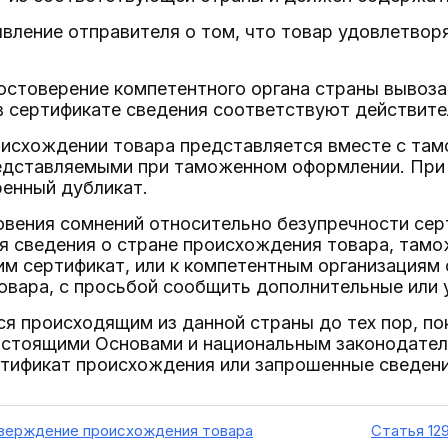
явление отправителя о том, что товар удовлетв
остоверение компетентного органа страны вывоза
в сертификате сведения соответствуют действите
оисхождении товара представляется вместе с там
едставляемыми при таможенном оформлении. При 
ренный дубликат.
овения сомнений относительно безупречности се
я сведения о стране происхождения товара, там
м сертификат, или к компетентным организациям 
овара, с просьбой сообщить дополнительные или 
ся происходящим из данной страны до тех пор, пок
астоящими Основами и национальным законодате
тификат происхождения или запрошенные сведени
тверждение происхождения товара
Статья 12