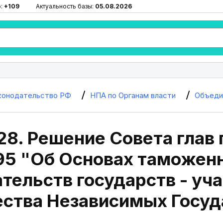
ю:
+109
Актуальность базы:
05.08.2026
конодательство РФ
НПА по Органам власти
Объеди
28. Решение Совета глав 
995 "Об Основах таможен
тельств государств - уч
ства Независимых Госуд