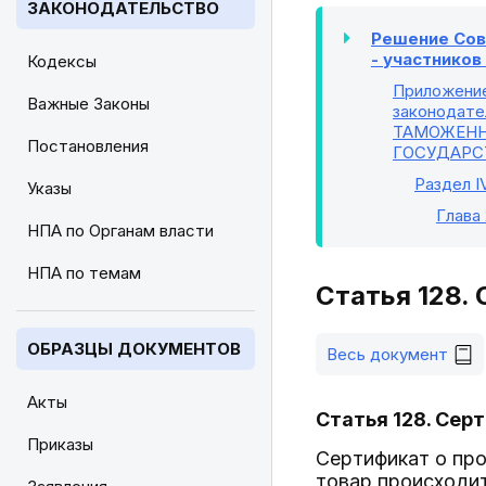
ЗАКОНОДАТЕЛЬСТВО
Решение Сове
- участнико
Кодексы
Приложени
Важные Законы
законодате
ТАМОЖЕНН
Постановления
ГОСУДАРС
Раздел I
Указы
Глава
НПА по Органам власти
НПА по темам
Статья 128.
ОБРАЗЦЫ ДОКУМЕНТОВ
Весь документ
Акты
Статья 128. Сер
Приказы
Сертификат о пр
товар происходи