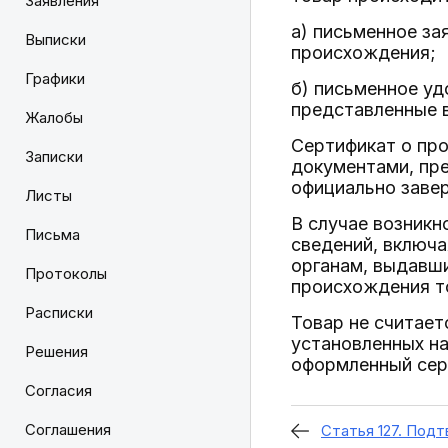
Заявления
а) письменное за
Выписки
происхождения;
Графики
б) письменное уд
представленные 
Жалобы
Сертификат о пр
Записки
документами, пр
официально заве
Листы
В случае возникн
Письма
сведений, включа
органам, выдавши
Протоколы
происхождения т
Расписки
Товар не считает
установленных н
Решения
оформленный сер
Согласия
Соглашения
Статья 127. Под