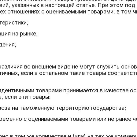
ий, указанных в настоящей статье. При этом по
ех отношениях с оцениваемыми товарами, в том 
теристики;
ация на рынке;
дения;
азличия во внешнем виде не могут служить основ
тичных, если в остальном такие товары соответс
 идентичными товарами принимается в качестве 
, если эти товары:
ввоза на таможенную территорию государства;
ременно с оцениваемыми товарами или не ранее ч
рно в том же количестве и (или) на тех же коммерч