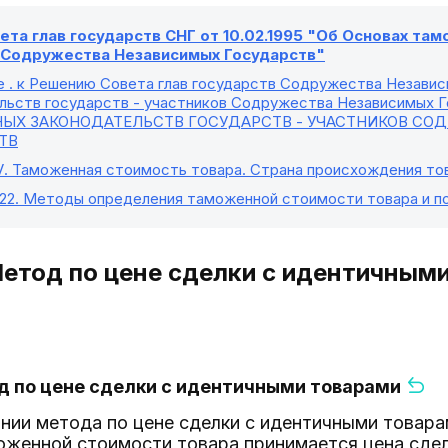
та глав государств СНГ от 10.02.1995 "Об Основах та
в Содружества Независимых Государств"
е
. к Решению Совета глав государств Содружества Незави
льств государств - участников Содружества Независимых Го
ЫХ ЗАКОНОДАТЕЛЬСТВ ГОСУДАРСТВ - УЧАСТНИКОВ СО
ТВ
V
. Таможенная стоимость товара. Страна происхождения то
22
. Методы определения таможенной стоимости товара и п
 Метод по цене сделки с идентичным
од по цене сделки с идентичными товарами
ании метода по цене сделки с идентичными товара
оженной стоимости товара принимается цена сдел