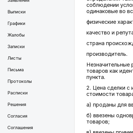
Заявления
соблюдении услов
одинаковые во вс
Выписки
физические харак
Графики
качество и репут
Жалобы
страна происхож
Записки
производитель.
Листы
Незначительные р
Письма
товаров как иден
пункта.
Протоколы
2. Цена сделки с
Расписки
стоимости товара
Решения
а) проданы для 
б) ввезены однов
Согласия
товаров;
Соглашения
в) ввезены приме