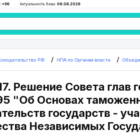
:
+96
Актуальность базы:
06.08.2026
конодательство РФ
НПА по Органам власти
Объеди
17. Решение Совета глав 
995 "Об Основах таможен
тельств государств - уч
ства Независимых Госуд