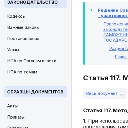
ЗАКОНОДАТЕЛЬСТВО
Решение Сове
- участнико
Кодексы
Приложени
Важные Законы
законодате
ТАМОЖЕНН
Постановления
ГОСУДАРС
Раздел I
Указы
Глава 
НПА по Органам власти
НПА по темам
Статья 117.
ОБРАЗЦЫ ДОКУМЕНТОВ
Весь документ
Акты
Статья 117. Мет
Приказы
1. При использов
определения там