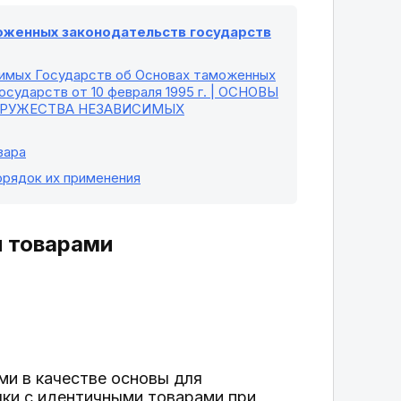
моженных законодательств государств
симых Государств об Основах таможенных
сударств от 10 февраля 1995 г. | ОСНОВЫ
ДРУЖЕСТВА НЕЗАВИСИМЫХ
вара
орядок их применения
и товарами
ми в качестве основы для
ки с идентичными товарами при