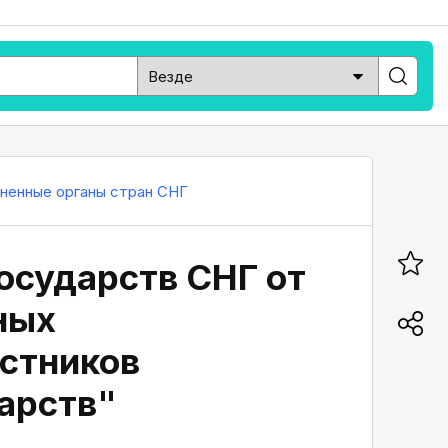
ненные органы стран СНГ
государств СНГ от
ных
астников
арств"