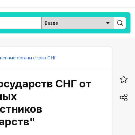
ненные органы стран СНГ
государств СНГ от
ных
астников
арств"