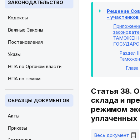
ЗАКОНОДАТЕЛЬСТВО
Решение Сове
- участнико
Кодексы
Приложени
Важные Законы
законодате
ТАМОЖЕНН
Постановления
ГОСУДАРС
Раздел II
Указы
Таможен
НПА по Органам власти
Глава
НПА по темам
Статья 38. 
склада и пр
ОБРАЗЦЫ ДОКУМЕНТОВ
режимом экс
Акты
уплаченных
Приказы
Весь документ