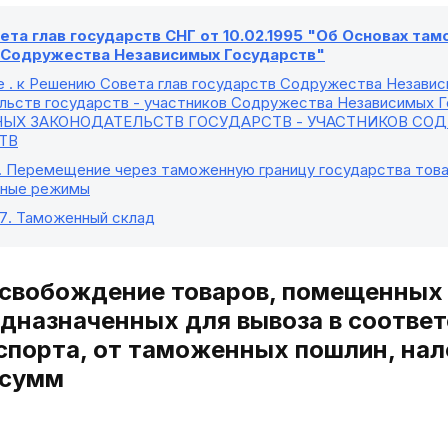
та глав государств СНГ от 10.02.1995 "Об Основах та
в Содружества Независимых Государств"
е
. к Решению Совета глав государств Содружества Незави
льств государств - участников Содружества Независимых Го
ЫХ ЗАКОНОДАТЕЛЬСТВ ГОСУДАРСТВ - УЧАСТНИКОВ СО
ТВ
. Перемещение через таможенную границу государства това
ные режимы
 7
. Таможенный склад
Освобождение товаров, помещенных
едназначенных для вывоза в соотве
порта, от таможенных пошлин, нало
 сумм