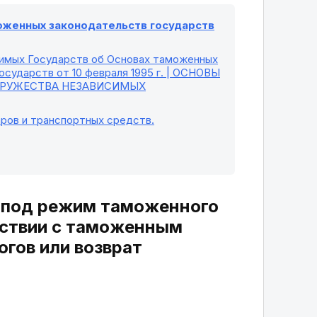
моженных законодательств государств
симых Государств об Основах таможенных
сударств от 10 февраля 1995 г. | ОСНОВЫ
ДРУЖЕСТВА НЕЗАВИСИМЫХ
ров и транспортных средств.
 под режим таможенного
тствии с таможенным
гов или возврат