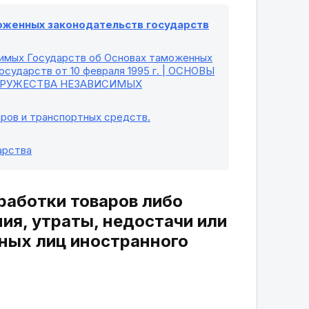
моженных законодательств государств
симых Государств об Основах таможенных
сударств от 10 февраля 1995 г. | ОСНОВЫ
ДРУЖЕСТВА НЕЗАВИСИМЫХ
ров и транспортных средств.
арства
работки товаров либо
ия, утраты, недостачи или
ных лиц иностранного