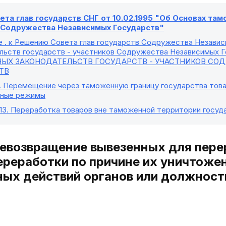
та глав государств СНГ от 10.02.1995 "Об Основах та
в Содружества Независимых Государств"
е
. к Решению Совета глав государств Содружества Незави
льств государств - участников Содружества Независимых Го
ЫХ ЗАКОНОДАТЕЛЬСТВ ГОСУДАРСТВ - УЧАСТНИКОВ СО
ТВ
. Перемещение через таможенную границу государства това
ные режимы
13
. Переработка товаров вне таможенной территории госуд
Невозвращение вывезенных для пере
ереработки по причине их уничтожен
ых действий органов или должност