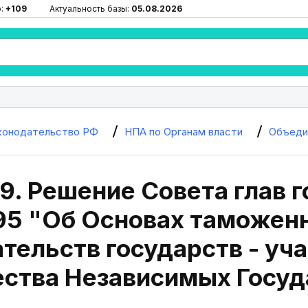
ю:
+109
Актуальность базы:
05.08.2026
конодательство РФ
НПА по Органам власти
Объеди
9. Решение Совета глав 
995 "Об Основах таможен
тельств государств - уч
ства Независимых Госуд