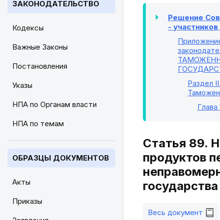
ЗАКОНОДАТЕЛЬСТВО
Решение Сове
- участнико
Кодексы
Приложени
Важные Законы
законодате
ТАМОЖЕНН
Постановления
ГОСУДАРС
Раздел II
Указы
Таможен
НПА по Органам власти
Глава 
НПА по темам
Статья 89. 
продуктов п
ОБРАЗЦЫ ДОКУМЕНТОВ
неправомерн
Акты
государства
Приказы
Весь документ