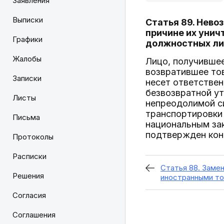
Заявления
Выписки
Статья 89. Нево
причине их унич
Графики
должностных ли
Жалобы
Лицо, получившее
возвратившее тов
Записки
несет ответствен
безвозвратной ут
Листы
непреодолимой си
транспортировки 
Письма
национальным за
подтвержден кон
Протоколы
Расписки
Статья 88. Заме
Решения
иностранными т
Согласия
Соглашения