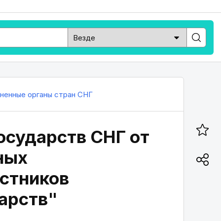
ненные органы стран СНГ
государств СНГ от
ных
астников
арств"