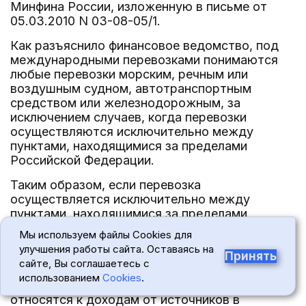
Минфина России, изложенную в письме от
05.03.2010 N 03-08-05/1.
Как разъяснило финансовое ведомство, под
международными перевозками понимаются
любые перевозки морским, речным или
воздушным судном, автотранспортным
средством или железнодорожным, за
исключением случаев, когда перевозки
осуществляются исключительно между
пунктами, находящимися за пределами
Российской Федерации.
Таким образом, если перевозка
осуществляется исключительно между
пунктами, находящимися за пределами
Российской Федерации, такая перевозка, в
Мы используем файлы Cookies для
соответствии с нормами НК РФ, не
улучшения работы сайта. Оставаясь на
рассматривается как международная для
Принять
сайте, Вы соглашаетесь с
целей взимания налога на прибыль. Доходы
использованием
Cookies
.
литовской организации от таких перевозок не
относятся к доходам от источников в