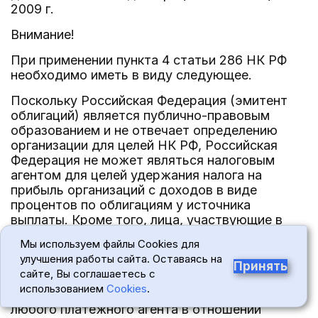
2009 г.
Внимание!
При применении пункта 4 статьи 286 НК РФ
необходимо иметь в виду следующее.
Поскольку Российская Федерация (эмитент
облигаций) является публично-правовым
образованием и не отвечает определению
организации для целей НК РФ, Российская
Федерация не может являться налоговым
агентом для целей удержания налога на
прибыль организаций с доходов в виде
процентов по облигациям у источника
выплаты. Кроме того, лица, участвующие в
процессе перевода процентов по облигациям
Мы используем файлы Cookies для
(включая Министерство финансов Российской
улучшения работы сайта. Оставаясь на
Федерации, любой банк, производящий
Принять
сайте, Вы соглашаетесь с
платежи от имени эмитента облигаций, любого
использованием
Cookies
.
фискального агента в отношении облигаций,
любого платежного агента в отношении