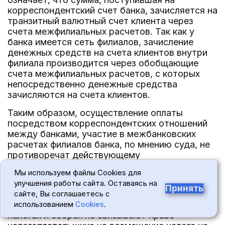
корреспондентский счет банка, зачисляется на
транзитный валютный счет клиента через
счета межфилиальных расчетов. Так как у
банка имеется сеть филиалов, зачисление
денежных средств на счета клиентов внутри
филиала производится через обобщающие
счета межфилиальных расчетов, с которых
непосредственно денежные средства
зачисляются на счета клиентов.
Таким образом, осуществление оплаты
посредством корреспондентских отношений
между банками, участие в межбанковских
расчетах филиалов банка, по мнению суда, не
противоречат действующему
законодательству.
Мы используем файлы Cookies для
В Постановлении от 26.02.2007 N А56-
улучшения работы сайта. Оставаясь на
Принять
28669/2004 ФАС Северо-Западного округа
сайте, Вы соглашаетесь с
отметил, что нормы законодательства о
использованием
Cookies
.
налогах и сборах не связывают право